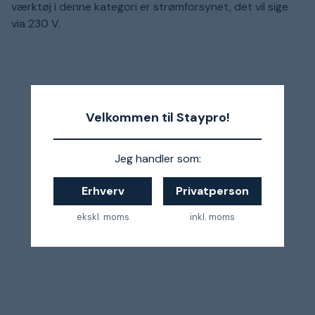
værktøj i denne kategori er strømforsynet, det vil sige
via 230 V.
Velkommen til Staypro!
Jeg handler som:
Erhverv
Privatperson
ekskl. moms
inkl. moms