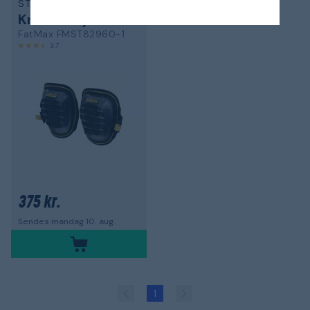
STANLEY
Knæbeskyttere
FatMax FMST82960-1
3,7
375 kr.
Sendes mandag 10. aug.
1