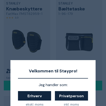
STANLEY
STANLEY
Knæbeskyttere
Bæltetaske
FatMax FMST82959-1
1-96-179
3,0
Velkommen til Staypro!
295 kr.
50 kr.
Sendes mandag 10. aug.
Sendes mandag 10. aug.
Jeg handler som:
Erhverv
Privatperson
ekskl. moms
inkl. moms