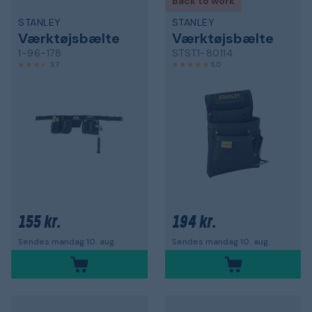
Back to work
STANLEY
STANLEY
Værktøjsbælte
Værktøjsbælte
1-96-178
STST1-80114
3,7
5,0
155 kr.
194 kr.
Sendes mandag 10. aug.
Sendes mandag 10. aug.