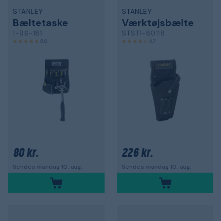
STANLEY
STANLEY
Bæltetaske
Værktøjsbælte
1-96-181
STST1-80118
5,0
4,7
80 kr.
226 kr.
Sendes mandag 10. aug.
Sendes mandag 10. aug.