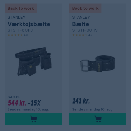
Back to work
Back to work
STANLEY
STANLEY
Værktøjsbælte
Bælte
STST1-80113
STST1-80119
4,3
4,2
640 kr.
141 kr.
544 kr.
-15%
Sendes mandag 10. aug.
Sendes mandag 10. aug.