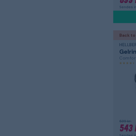
899 
Sendes in
Back to
HELLBE
Gelri
Comfor
639 kr.
543 
Sendes in