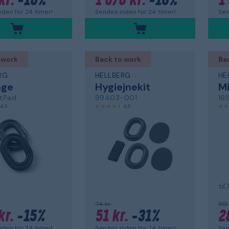
kr.
-10%
1 070 kr.
-10%
1 
den for 24 timer!
Sendes inden for 24 timer!
Sen
 work
Back to work
Ba
RG
HELLBERG
HE
nge
Hygiejnekit
Mi
tPad
99403-001
16
4,5
4,6
til
74 kr.
313 
kr.
-15%
51 kr.
-31%
2
den for 24 timer!
Sendes inden for 24 timer!
Sen