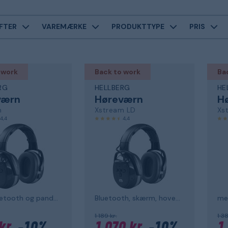
FTER
VAREMÆRKE
PRODUKTTYPE
PRIS
 work
Back to work
Ba
RG
HELLBERG
HE
værn
Høreværn
H
m
Xstream LD
Xs
4,4
4,4
med Bluetooth og pandebånd
Bluetooth, skærm, hovedbøjle
1 189 kr.
1 38