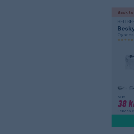
Back to
HELLBE
Oganes
51 kr.
38 k
Sendes in