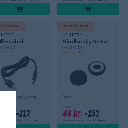
ck to work
Back to work
LLBERG
HELLBERG
SB-kabel
Vindbeskyttelse
926-001
1059-001
4,3
4,9
 Xstream og Synergy
3 par
kr.
78 kr.
6 kr.
-11%
66 kr.
-15%
des inden for 24 timer!
Sendes inden for 24 timer!