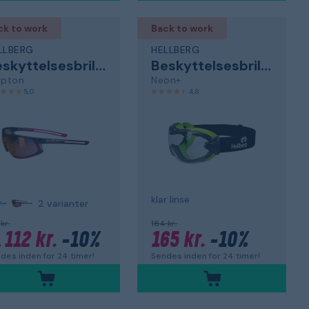
ck to work
Back to work
LLBERG
HELLBERG
Beskyttelsesbriller
Beskyttelsesbriller
ypton
Neon+
5,0
4,8
klar linse
2 varianter
kr.
184 kr.
112 kr.
-10%
165 kr.
-10%
.
des inden for 24 timer!
Sendes inden for 24 timer!