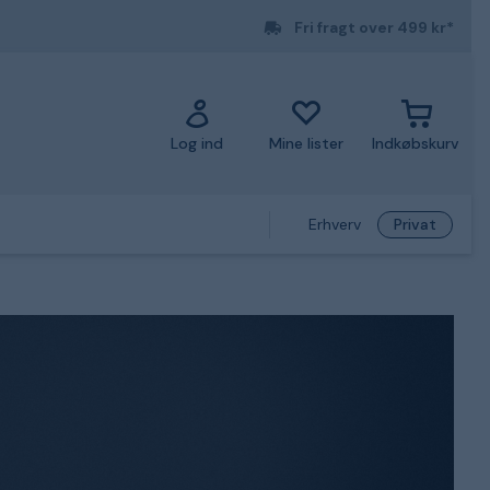
Fri fragt over 499 kr*
Log ind
Mine lister
Indkøbskurv
Erhverv
Privat