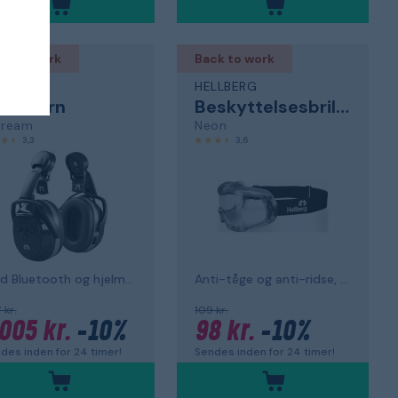
ck to work
Back to work
LLBERG
HELLBERG
øreværn
Beskyttelsesbriller
tream
Neon
3,3
3,6
med Bluetooth og hjelmmontering
Anti-tåge og anti-ridse, klar linse
7 kr.
109 kr.
 005 kr.
-10%
98 kr.
-10%
des inden for 24 timer!
Sendes inden for 24 timer!