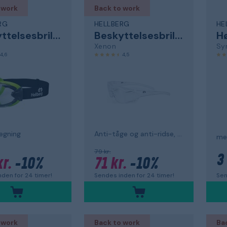
 work
Back to work
RG
HELLBERG
HE
Beskyttelsesbriller
Beskyttelsesbriller
H
Xenon
Sy
4,6
4,5
ægning
Anti-tåge og anti-ridse, klar linse
79 kr.
3
r.
-10%
71 kr.
-10%
Sen
den for 24 timer!
Sendes inden for 24 timer!
 work
Back to work
Ba