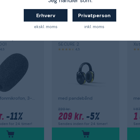
Jeg handler som:
Erhverv
Privatperson
 work
Back to work
Ba
ekskl. moms
inkl. moms
RG
HELLBERG
HE
eskyttelse
Høreværn
H
001
SECURE 2
Xs
4,5
4,5
til mikrofonmikrofon, 3-pak
med pandebånd
220 kr.
1 11
r.
-11%
209 kr.
-5%
1
den for 24 timer!
Sendes inden for 24 timer!
Sen