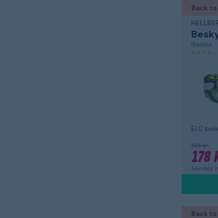
Back to
HELLBE
Neon+
ELC bel
198 kr.
178 k
Sendes in
Back to