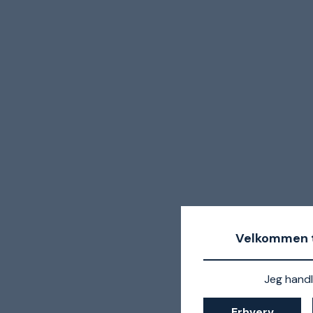
Velkommen t
Jeg handl
Erhverv