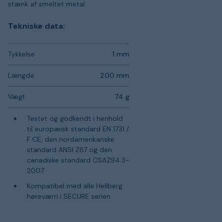
stænk af smeltet metal.
Tekniske data:
Tykkelse
1 mm
Længde
200 mm
Vægt
74 g
Testet og godkendt i henhold
til europæisk standard EN 1731 /
F CE, den nordamerikanske
standard ANSI Z87 og den
canadiske standard CSAZ94.3-
2007
Kompatibel med alle Hellberg
høreværn i SECURE serien