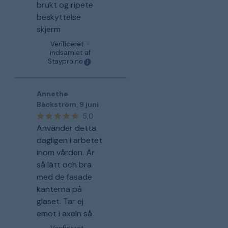
brukt og ripete
beskyttelse
skjerm
Verificeret –
indsamlet af
Staypro.no
Annethe
Bäckström
,
9 juni
5,0
Använder detta
dagligen i arbetet
inom vården. Är
så lätt och bra
med de fasade
kanterna på
glaset. Tar ej
emot i axeln så