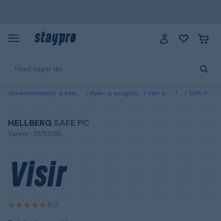
Sikkerhedsudstyr & beklædning
Øjen- & ansigtsbeskyttelse
Visir & visirsystem
Visirer
SAFE PC Hellberg Visir Polykarbonat, klar
HELLBERG
SAFE PC
Varenr.: 2870018
Visir
5,0