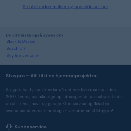
Se alle bedømmelser og anmeldelser her
Du vil måske også synes om
Black & Decker
Bosch DIY
Byg & inventarie
Staypro – Alt til dine hjemmeprojekter
Staypro har hjulpet kunder på det nordiske marked siden
2007. I vores overskuelige og letnavigerede onlinebutik finder
du alt til hus, have og garage. God service og fleksible
leverancer er vores kendetegn - velkommen til Staypro!
Kundeservice