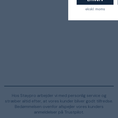
ekskl. moms
Hos Staypro arbejder vi med personlig service og
stræber altid efter, at vores kunder bliver godt tilfredse.
Bedømmelsen ovenfor afspejler vores kunders
anmeldelser på Trustpilot.