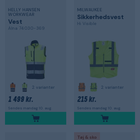
HELLY HANSEN
MILWAUKEE
WORKWEAR
Sikkerhedsvest
Vest
Hi Visible
Alna 74030-369
2 varianter
2 varianter
1 499 kr.
215 kr.
Sendes mandag 10. aug.
Sendes mandag 10. aug.
Tøj & sko