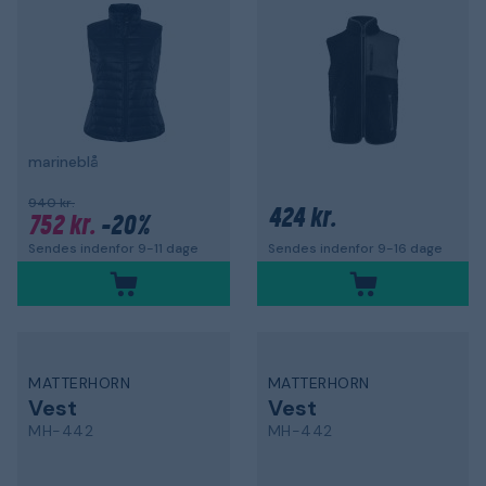
marineblå
940 kr.
424 kr.
752 kr.
-20%
Sendes indenfor 9-11 dage
Sendes indenfor 9-16 dage
MATTERHORN
MATTERHORN
Vest
Vest
MH-442
MH-442