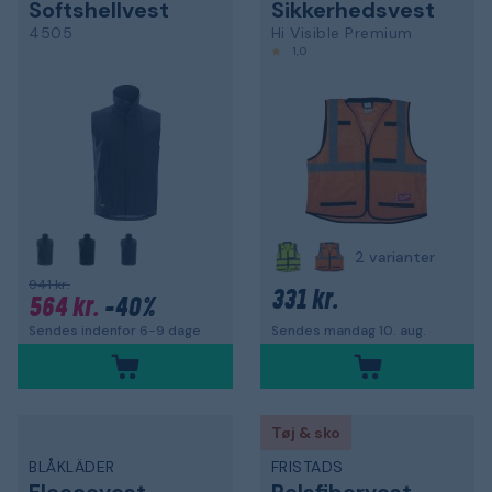
Softshellvest
Sikkerhedsvest
4505
Hi Visible Premium
1,0
2 varianter
941 kr.
331 kr.
564 kr.
-40%
Sendes indenfor 6-9 dage
Sendes mandag 10. aug.
Tøj & sko
BLÅKLÄDER
FRISTADS