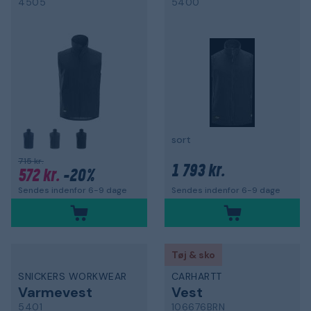
4505
5400
sort
715 kr.
1 793 kr.
572 kr.
-20%
Sendes indenfor 6-9 dage
Sendes indenfor 6-9 dage
Tøj & sko
SNICKERS WORKWEAR
CARHARTT
Varmevest
Vest
5401
106676BRN