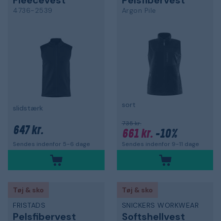
Fleecevest
Pelsfibervest
4736-2539
Argon Pile
sort
slidstærk
735 kr.
647 kr.
661 kr.
-10%
Sendes indenfor 9-11 dage
Sendes indenfor 5-6 dage
Tøj & sko
Tøj & sko
FRISTADS
SNICKERS WORKWEAR
Pelsfibervest
Softshellvest