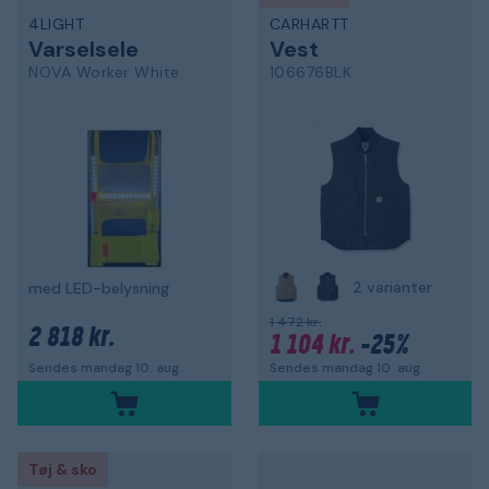
4LIGHT
CARHARTT
Varselsele
Vest
NOVA Worker White
106676BLK
2 varianter
med LED-belysning
1 472 kr.
2 818 kr.
1 104 kr.
-25%
Sendes mandag 10. aug.
Sendes mandag 10. aug.
Tøj & sko