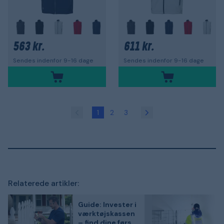
563 kr.
611 kr.
Sendes indenfor 9-16 dage
Sendes indenfor 9-16 dage
1
2
3
Relaterede artikler:
Guide: Invester i
værktøjskassen
– find dine første