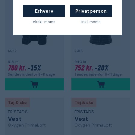
Erhverv
Privatperson
ekskl. moms
inkl. moms
sort
sort
918 kr.
940 kr.
780 kr.
-15%
752 kr.
-20%
Sendes indenfor 9-11 dage
Sendes indenfor 9-11 dage
Tøj & sko
Tøj & sko
FRISTADS
FRISTADS
Vest
Vest
Oxygen PrimaLoft
Oxygen PrimaLoft