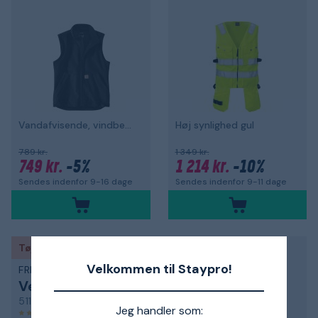
Vandafvisende, vindbeskyttelse
Høj synlighed gul
789 kr.
1 349 kr.
749 kr.
-5%
1 214 kr.
-10%
Sendes indenfor 9-16 dage
Sendes indenfor 9-11 dage
Tøj & sko
Tøj & sko
Velkommen til Staypro!
FRISTADS
FRISTADS
Vest
Vest
511 FAS
Oxygen PrimaLoft
Jeg handler som:
5,0