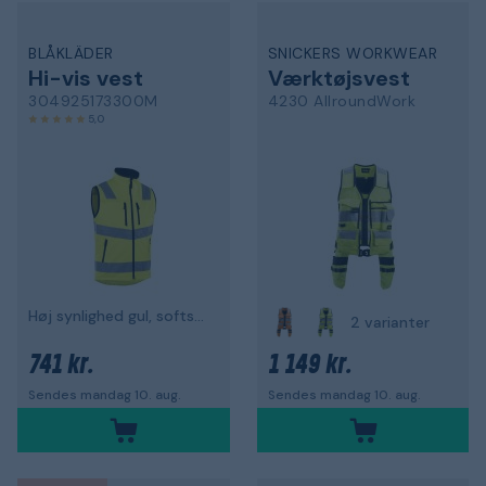
BLÅKLÄDER
SNICKERS WORKWEAR
Hi-vis vest
Værktøjsvest
304925173300M
4230 AllroundWork
5,0
Høj synlighed gul, softshell
2 varianter
741 kr.
1 149 kr.
Sendes mandag 10. aug.
Sendes mandag 10. aug.