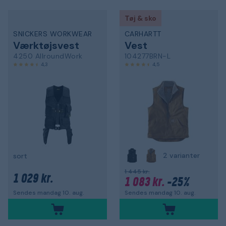
Tøj & sko
SNICKERS WORKWEAR
CARHARTT
Værktøjsvest
Vest
4250 AllroundWork
104277BRN-L
4,3
4,5
2 varianter
sort
1 445 kr.
1 029 kr.
1 083 kr.
-25%
Sendes mandag 10. aug.
Sendes mandag 10. aug.