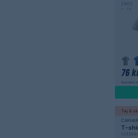
2502
1,0
76 kr
Sendes m
Tøj & s
CARHAR
T-shi
103296