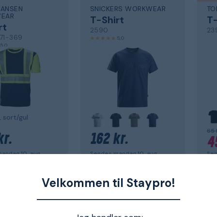
HANSEN
SNICKERS WORKWEAR
TO
EAR
T-Shirt
T-
rt
2590
23
71-369
5,0
5,0
 sort/gul
65 
kr.
162 kr.
4
andag 10. aug.
Sendes mandag 10. aug.
Sen
Velkommen til Staypro!
ko
DS
SNICKERS WORKWEAR
SN