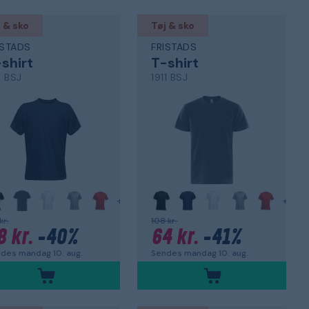
 & sko
Tøj & sko
ISTADS
FRISTADS
shirt
T-shirt
1 BSJ
1911 BSJ
+
+
kr.
108 kr.
8 kr.
-40%
64 kr.
-41%
des mandag 10. aug.
Sendes mandag 10. aug.