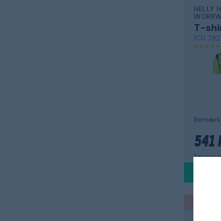
HELLY 
WORKW
T-shi
ICU 792
Bemærk,
541 
Sendes m
Tøj & s
FRISTA