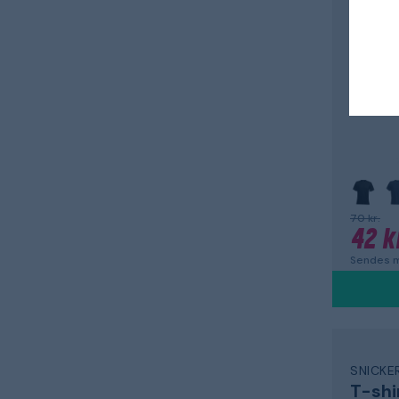
T-shi
1911 BSJ
70 kr.
42 k
Sendes m
SNICK
T-shi