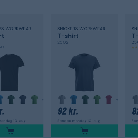
ERS WORKWEAR
SNICKERS WORKWEAR
SN
rt
T-shirt
T-
2502
25
4,3
+
+
r.
92 kr.
8
andag 10. aug.
Sendes mandag 10. aug.
Sen