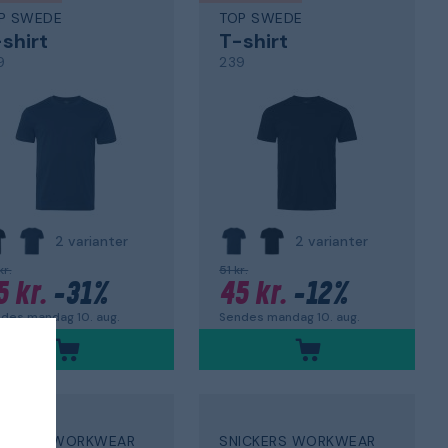
P SWEDE
TOP SWEDE
shirt
T-shirt
9
239
2 varianter
2 varianter
kr.
51 kr.
5 kr.
-31%
45 kr.
-12%
des mandag 10. aug.
Sendes mandag 10. aug.
ICKERS WORKWEAR
SNICKERS WORKWEAR