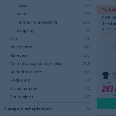
Tasker
67
Tøj & s
Veste
156
CARHAR
Tilbehør til arbejdstøj
259
T-shi
103296
Øvrigt tøj
22
Sko
591
Hovedværn
183
Høreværn
320
Øjen- & ansigtsbeskyttelse
246
Åndedrætsværn
169
Faldsikring
74
293 kr.
263 
Brandmateriel
20
Sendes m
Førstehjælp
129
Garage & arbejdsplads