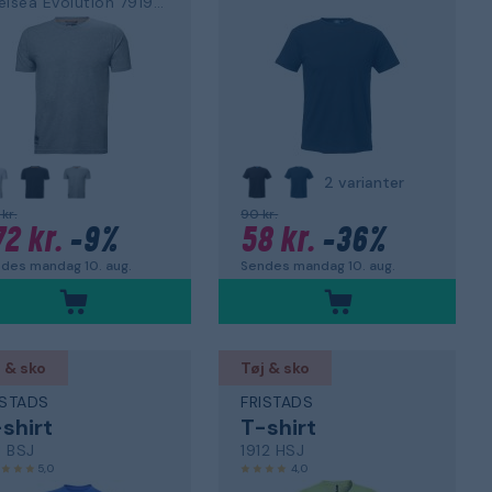
Chelsea Evolution 79198-930
2 varianter
kr.
90 kr.
72 kr.
-9%
58 kr.
-36%
des mandag 10. aug.
Sendes mandag 10. aug.
 & sko
Tøj & sko
ISTADS
FRISTADS
shirt
T-shirt
1 BSJ
1912 HSJ
5,0
4,0