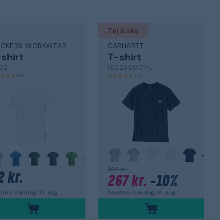
Tøj & sko
ICKERS WORKWEAR
CARHARTT
shirt
T-shirt
02
103296001-L
5,0
5,0
+
+
297 kr.
2 kr.
267 kr.
-10%
des mandag 10. aug.
Sendes mandag 10. aug.