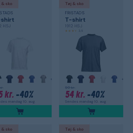
 & sko
Tøj & sko
ISTADS
FRISTADS
shirt
T-shirt
12 HSJ
1912 HSJ
3,5
+
+
kr.
90 kr.
5 kr.
-40%
54 kr.
-40%
des mandag 10. aug.
Sendes mandag 10. aug.
 & sko
Tøj & sko