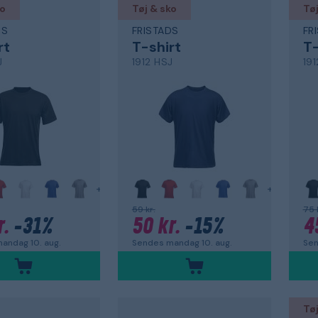
ko
Tøj & sko
Tøj
DS
FRISTADS
FR
rt
T-shirt
T-
J
1912 HSJ
19
+
+
59 kr.
75 
r.
-31%
50 kr.
-15%
4
andag 10. aug.
Sendes mandag 10. aug.
Sen
Tøj