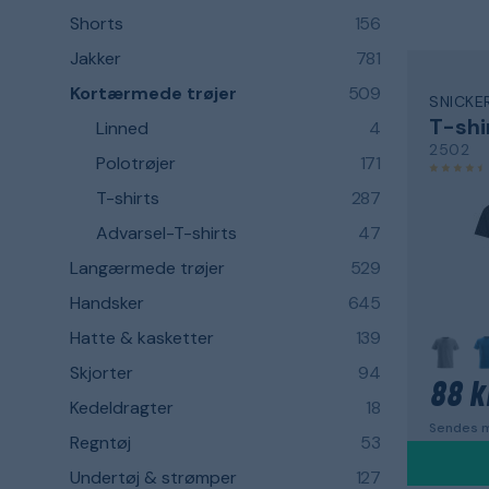
Shorts
156
Jakker
781
Kortærmede trøjer
509
SNICK
T-shi
Linned
4
2502
Polotrøjer
171
T-shirts
287
Advarsel-T-shirts
47
Langærmede trøjer
529
Handsker
645
Hatte & kasketter
139
Skjorter
94
88 k
Kedeldragter
18
Sendes m
Regntøj
53
Undertøj & strømper
127