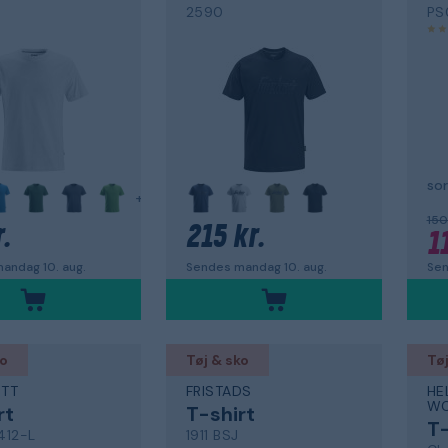
2590
PS
sor
+
150
.
215 kr.
1
andag 10. aug.
Sendes mandag 10. aug.
Sen
ko
Tøj & sko
Tøj
TT
FRISTADS
HE
WO
rt
T-shirt
T-
412-L
1911 BSJ