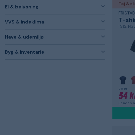
Tøj & s
El & belysning
FRISTA
T-shi
VVS & indeklima
1912 HS
Have & udemiljø
Byg & inventarie
78 kr.
54 k
Sendes m