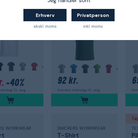
Jeg handler som:
rt
T-shirt
T-
2502
25
Erhverv
Privatperson
5,0
5,0
ekskl. moms
inkl. moms
+
+
92 kr.
6
r.
-40%
Sendes mandag 10. aug.
Sen
andag 10. aug.
Tøj
ERS WORKWEAR
SNICKERS WORKWEAR
TE
rt
T-Shirt
Pi