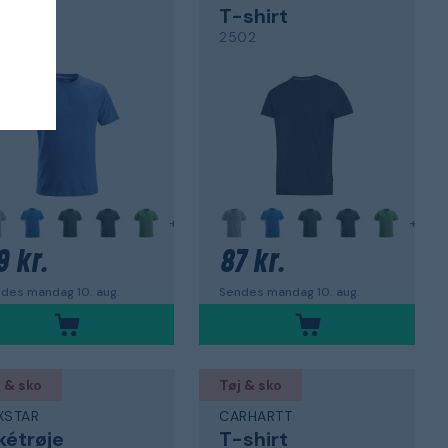
shirt
T-shirt
02
2502
+
+
9 kr.
87 kr.
des mandag 10. aug.
Sendes mandag 10. aug.
 & sko
Tøj & sko
XSTAR
CARHARTT
kétrøje
T-shirt