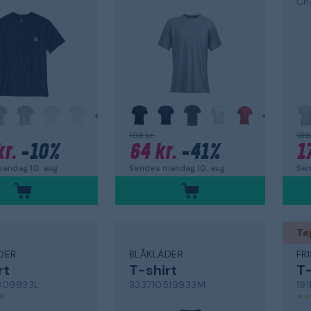
+
+
108 kr.
188 
kr.
-10%
64 kr.
-41%
1
andag 10. aug.
Sendes mandag 10. aug.
Sen
Tøj
DER
BLÅKLÄDER
FR
rt
T-shirt
T-
309933L
333710519933M
191
,0