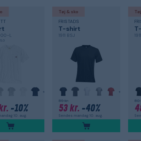
ko
Tøj & sko
Tøj
TT
FRISTADS
FR
rt
T-shirt
T-
100-L
1911 BSJ
191
5,0
+
+
89 kr.
80 
kr.
-10%
53 kr.
-40%
4
andag 10. aug.
Sendes mandag 10. aug.
Sen