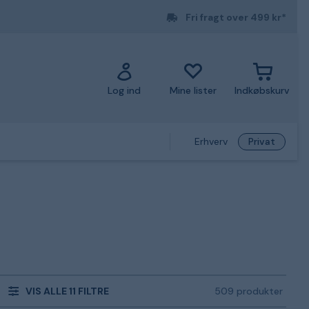
Fri fragt over 499 kr*
Log ind
Mine lister
Indkøbskurv
Erhverv
Privat
VIS ALLE 11 FILTRE
509 produkter