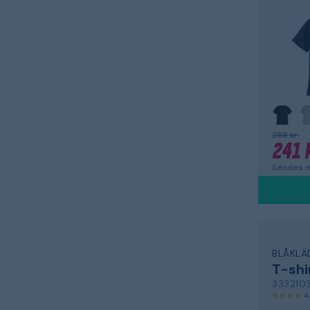
268 kr.
241 
Sendes m
BLÅKLÄ
T-shi
333210
4