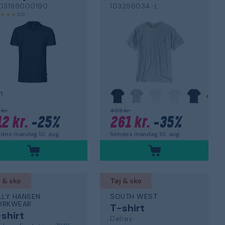
03199000190
103296034-L
5,0
t
+
 kr.
402 kr.
12 kr.
-25%
261 kr.
-35%
des mandag 10. aug.
Sendes mandag 10. aug.
 & sko
Tøj & sko
LLY HANSEN
SOUTH WEST
RKWEAR
T-shirt
shirt
Delray