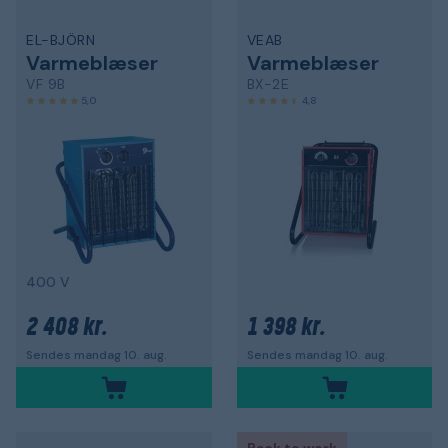
EL-BJÖRN
VEAB
Varmeblæser
Varmeblæser
VF 9B
BX-2E
5,0
4,8
400 V
2 408 kr.
1 398 kr.
Sendes mandag 10. aug.
Sendes mandag 10. aug.