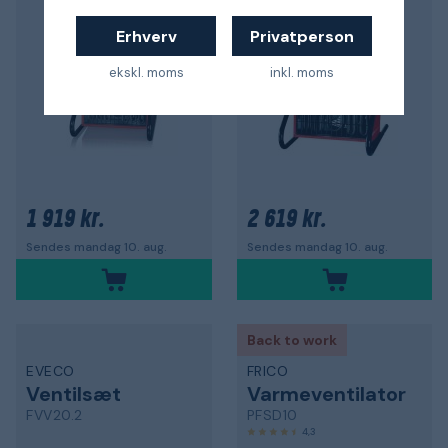
Erhverv
Privatperson
ekskl. moms
inkl. moms
1 919 kr.
2 619 kr.
Sendes mandag 10. aug.
Sendes mandag 10. aug.
Back to work
EVECO
FRICO
Ventilsæt
Varmeventilator
FVV20.2
PFSD10
4,3