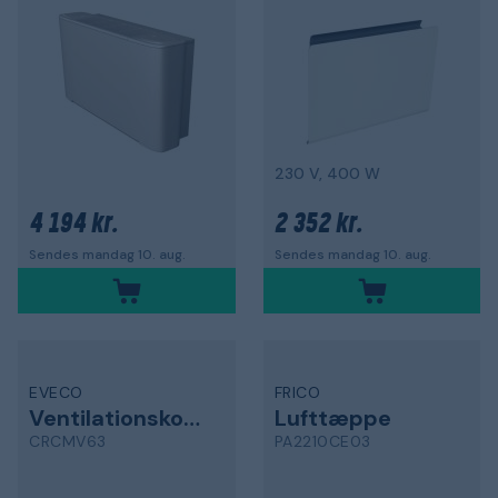
230 V, 400 W
4 194 kr.
2 352 kr.
Sendes mandag 10. aug.
Sendes mandag 10. aug.
EVECO
FRICO
Ventilationskonvektor
Lufttæppe
CRCMV63
PA2210CE03