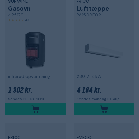
SUNWIND
FRICO
Gasovn
Lufttæppe
425179
PA1508E02
4,6
infrarød opvarmning
230 V, 2 kW
1 302 kr.
4 184 kr.
Sendes 12-08-2026
Sendes mandag 10. aug.
FRICO
EVECO