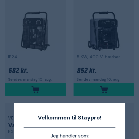
IP24
5 KW, 400 V, bærbar
682 kr.
852 kr.
Sendes mandag 10. aug.
Sendes mandag 10. aug.
Velkommen til Staypro!
VEAB
VEAB
Varmeblæser
Varmeblæser
BX-5E
BX-9AE
Jeg handler som:
5,0