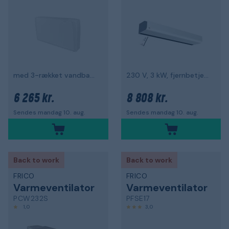
med 3-rækket vandbatteri
230 V, 3 kW, fjernbetjening & styring
6 265 kr.
8 808 kr.
Sendes mandag 10. aug.
Sendes mandag 10. aug.
Back to work
Back to work
FRICO
FRICO
Varmeventilator
Varmeventilator
PCW232S
PFSE17
1,0
3,0