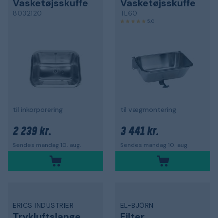
Vasketøjsskuffe
Vasketøjsskuffe
8032120
TL60
5,0
til inkorporering
til vægmontering
2 239 kr.
3 441 kr.
Sendes mandag 10. aug.
Sendes mandag 10. aug.
ERICS INDUSTRIER
EL-BJÖRN
Trykluftslange
Filter