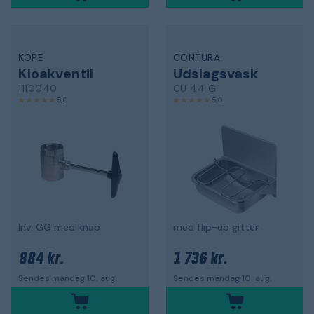
KOPE
CONTURA
Kloakventil
Udslagsvask
1110040
CU 44 G
5,0
5,0
Inv. GG med knap
med flip-up gitter
884 kr.
1 736 kr.
Sendes mandag 10. aug.
Sendes mandag 10. aug.