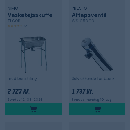
NIMO
PRESTO
Vasketøjsskuffe
Aftapsventil
TL60B
WS 65000
4,4
med benstilling
Selvlukkende for bænk
2 723 kr.
1 737 kr.
Sendes 12-08-2026
Sendes mandag 10. aug.