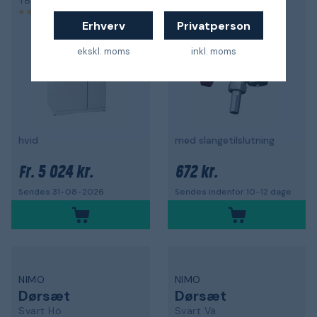
TB 800 T
83794
5,0
4,0
Erhverv
Privatperson
ekskl. moms
inkl. moms
hvid
med slangetilslutning
5 024 kr.
672 kr.
Fr.
Sendes 31-08-2026
Sendes indenfor 10-12 dage
NIMO
NIMO
Dørsæt
Dørsæt
Svart Hö
Svart Vä