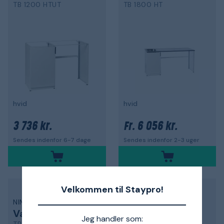
TB 1200 HTUT
TB 1800 HT
hvid
hvid
3 736 kr.
6 056 kr.
Fr.
Sendes indenfor 6-7 dage
Sendes indenfor 2-3 uger
Velkommen til Staypro!
NIMO
DURGO
Vaskebænk
Aftapsventil
Jeg handler som: