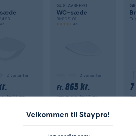
GUSTAVSBERG
GR
tsæde
WC-sæde
B
99493
9M10S101
4,5
4,5
2 varianter
2 varianter
r.
865 kr.
7
Fr.
andag 10. aug.
Sendes mandag 10. aug.
Sen
Velkommen til Staypro!
Nyhed
Back to work
GUSTAVSBERG
GU