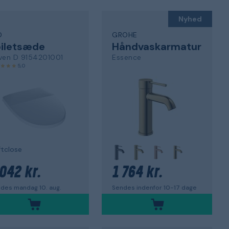
Nyhed
O
GROHE
oiletsæde
Håndvaskarmatur
ven D 9154201001
Essence
5,0
tclose
 042 kr.
1 764 kr.
des mandag 10. aug.
Sendes indenfor 10-17 dage