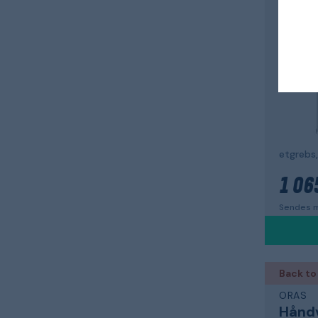
Hånd
Essenc
etgrebs,
1 06
Sendes m
Back to
ORAS
Hånd