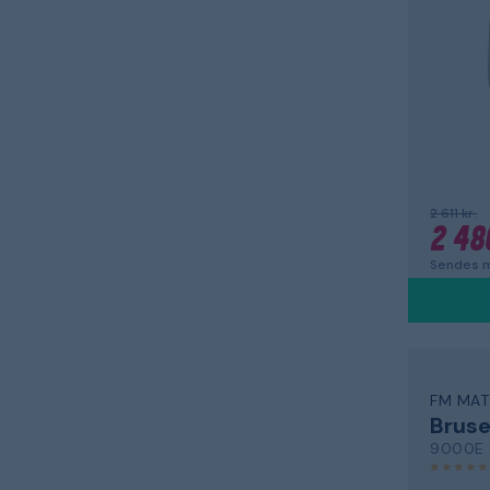
2 611 kr.
2 48
Sendes m
FM MA
Bruse
9000E 