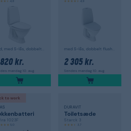
4,8
4,9
hvid, med S-lås, dobbelt flush
med S-lås, dobbelt flush, til limning
 820 kr.
2 305 kr.
des mandag 10. aug.
Sendes mandag 10. aug.
ck to work
AS
DURAVIT
kkenbatteri
Toiletsæde
ira 1023F
Starck 3
5,0
3,7