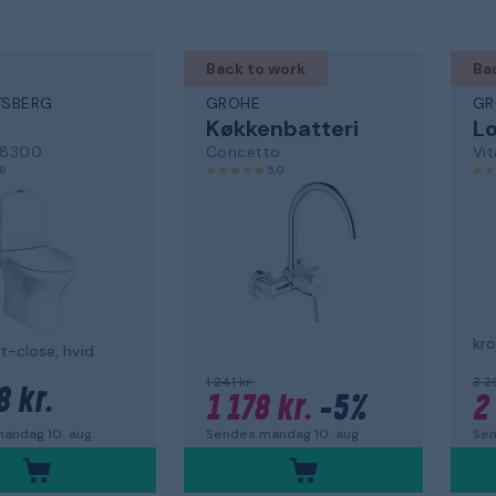
Back to work
Ba
VSBERG
GROHE
GR
Køkkenbatteri
L
 8300
Concetto
,8
5,0
kro
t-close, hvid
1 241 kr.
3 26
8 kr.
1 178 kr.
-5%
2 
andag 10. aug.
Sendes mandag 10. aug.
Sen