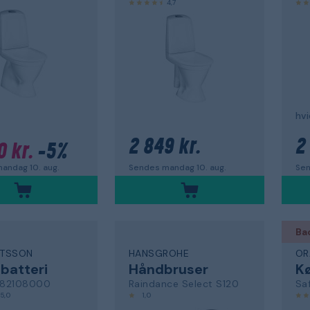
4,7
2 849 kr.
2
0 kr.
-5%
Sendes mandag 10. aug.
Sen
andag 10. aug.
Ba
TTSSON
HANSGROHE
OR
batteri
Håndbruser
Kø
82108000
Raindance Select S120
Saf
5,0
1,0