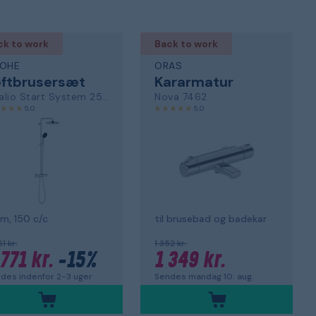
ck to work
Back to work
OHE
ORAS
oftbrusersæt
Kararmatur
Vitalio Start System 250 26677001
Nova 7462
5,0
5,0
m, 150 c/c
til brusebad og badekar
1 kr.
1 352 kr.
771 kr.
-15%
1 349 kr.
des indenfor 2-3 uger
Sendes mandag 10. aug.