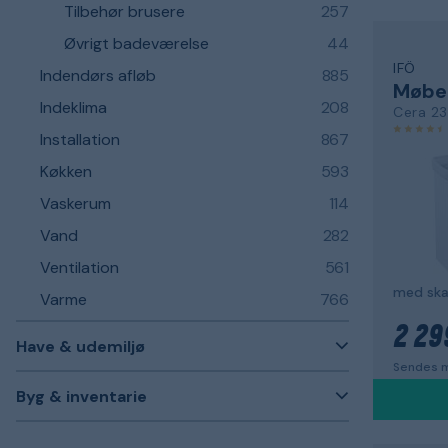
Tilbehør brusere
257
Øvrigt badeværelse
44
IFÖ
Indendørs afløb
885
Møbe
Indeklima
208
Cera 2
Installation
867
Køkken
593
Vaskerum
114
Vand
282
Ventilation
561
med ska
Varme
766
2 29
Have & udemiljø
Sendes m
Byg & inventarie