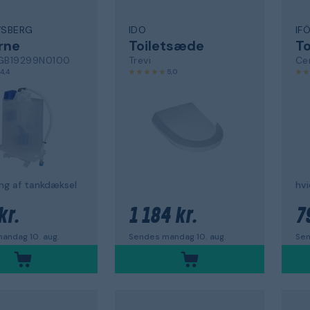
VSBERG
IDO
IF
rne
Toiletsæde
T
 GB19299N0100
Trevi
Ce
4,4
5,0
ning af tankdæksel
hvi
kr.
1 184 kr.
7
andag 10. aug.
Sendes mandag 10. aug.
Sen