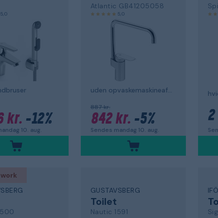
Atlantic GB41205058
Sp
5,0
5,0
dbruser
uden opvaskemaskineafbryderventil.
hvi
887 kr.
2
6 kr.
-12%
842 kr.
-5%
Sen
andag 10. aug.
Sendes mandag 10. aug.
 work
VSBERG
GUSTAVSBERG
IF
Toilet
To
1500
Nautic 1591
Si