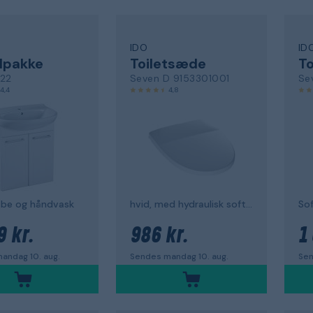
IDO
ID
lpakke
Toiletsæde
T
322
Seven D 9153301001
Se
4,4
4,8
be og håndvask
hvid, med hydraulisk softclose
Sof
9 kr.
986 kr.
1
andag 10. aug.
Sendes mandag 10. aug.
Sen