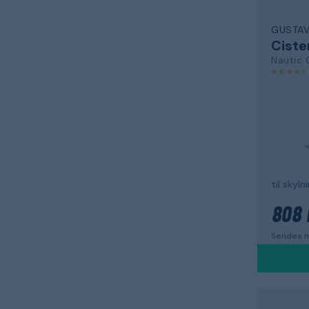
GUSTA
Ciste
Nautic
til skyl
808 
Sendes m