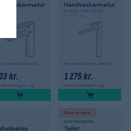
åndvaskarmatur
Håndvaskarmatur
etic
Estetic GB41218251
4,8
5,0
m, uden bundventil
høj model, krom, uden bundventil
03 kr.
1 275 kr.
des mandag 10. aug.
Sendes mandag 10. aug.
Back to work
Ö
GUSTAVSBERG
øbelpakke
Toilet