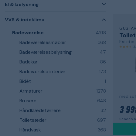
El & belysning
VVS & indeklima
GUSTA
Badeværelse
4198
Toilet
Estetic
Badeværelsesmøbler
568
3
Badeværelsesbelysning
47
Badekar
86
Badeværelse interiør
173
Bidét
1
Armaturer
1278
med sof
Brusere
648
3 99
Håndklædetørrere
32
Sendes m
Toiletsæder
697
Håndvask
368