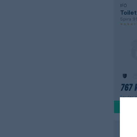
IFÖ
Toile
Spira 
767 k
Sendes m
GROHE