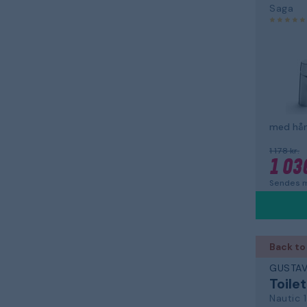
Saga
med hån
1 178 kr.
1 03
Sendes m
Back to
GUSTA
Toilet
Nautic 