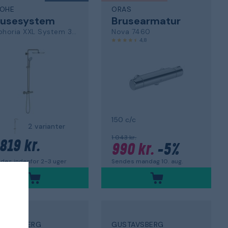
OHE
ORAS
rusesystem
Brusearmatur
Euphoria XXL System 310
Nova 7460
4,8
150 c/c
2 varianter
1 043 kr.
 819 kr.
990 kr.
-5%
des indenfor 2-3 uger
Sendes mandag 10. aug.
STAVSBERG
GUSTAVSBERG