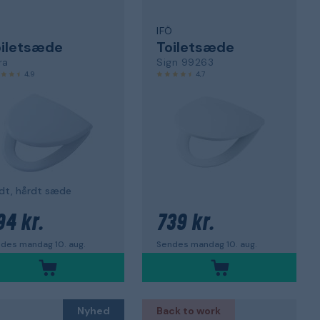
Ö
IFÖ
oiletsæde
Toiletsæde
ra
Sign 99263
4,9
4,7
dt, hårdt sæde
94 kr.
739 kr.
des mandag 10. aug.
Sendes mandag 10. aug.
Nyhed
Back to work