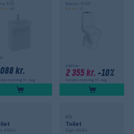
ira 570
Nautic 1500
4,2
3,7
d
2 617 kr.
 088 kr.
2 355 kr.
-10%
des mandag 10. aug.
Sendes mandag 10. aug.
Ö
IFÖ
ilet
Toilet
gn 6860
Sign 6860