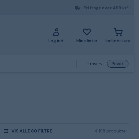
Fri fragt over 499 kr*
Log ind
Mine lister
Indkøbskurv
Erhverv
Privat
VIS ALLE 80 FILTRE
4 198 produkter