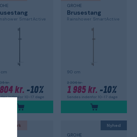
OHE
GROHE
rusestang
Brusestang
inshower SmartActive
Rainshower SmartActive
 cm
90 cm
05 kr.
2 206 kr.
 804 kr.
-10%
1 985 kr.
-10%
des indenfor 10-17 dage
Sendes indenfor 10-17 dage
ck to work
Nyhed
OHE
GROHE