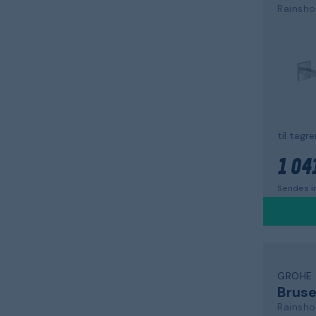
Rainsh
til tagr
1 041
Sendes i
GROHE
Brus
Rainsho