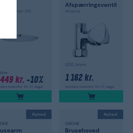
gsi
Afspærringsventil
smopolitan 310
Atlanta
G20, krom
33 kr.
1 162 kr.
 449 kr.
-10%
Sendes indenfor 10-17 dage
des indenfor 10-17 dage
Nyhed
Nyhed
OHE
GROHE
rusearm
Brusehoved