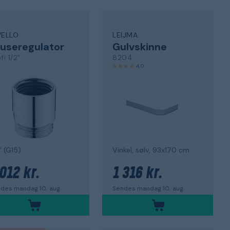
VELLO
LEIJMA
useregulator
Gulvskinne
fi 1/2"
8204
4,0
" (G15)
Vinkel, sølv, 93x170 cm
 012 kr.
1 316 kr.
des mandag 10. aug.
Sendes mandag 10. aug.