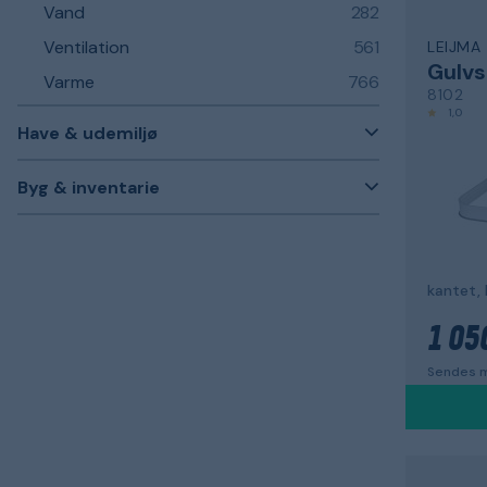
Vand
282
Ventilation
561
LEIJMA
Gulvs
Varme
766
8102
1,0
Have & udemiljø
Byg & inventarie
kantet, 
1 05
Sendes m