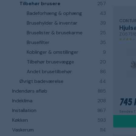
Tilbehør brusere
257
Badeforhæng & ophæng
43
CONTU
Brusehylder & inventar
39
Hjuls
Bruselister & brusekarme
25
Z05731
Brusefilter
35
Koblinger & omstillinger
9
Tilbehør brusevægge
20
Andet brusetilbehør
86
Øvrigt badeværelse
44
Indendørs afløb
885
Indeklima
208
745 
Installation
867
Sendes 
Køkken
593
Vaskerum
114