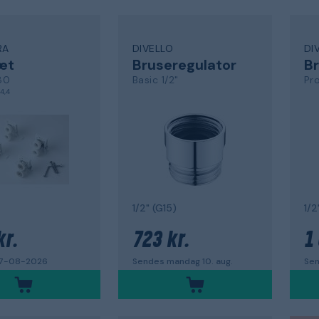
RA
DIVELLO
DI
æt
Bruseregulator
Br
80
Basic 1/2"
Pro
4,4
1/2" (G15)
1/2
kr.
723 kr.
1
17-08-2026
Sendes mandag 10. aug.
Sen