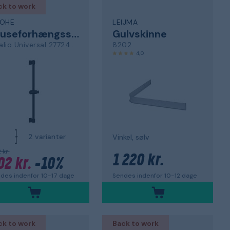
ck to work
OHE
LEIJMA
Bruseforhængsstang
Gulvskinne
Vitalio Universal 277242431
8202
4,0
2 varianter
Vinkel, sølv
 kr.
1 220 kr.
02 kr.
-10%
Sendes indenfor 10-12 dage
des indenfor 10-17 dage
ck to work
Back to work