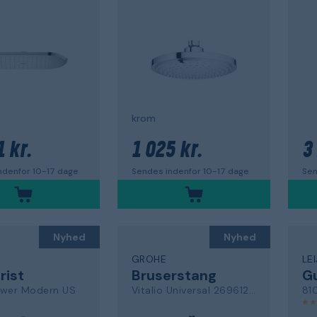
krom
 kr.
1 025 kr.
3
ndenfor 10-17 dage
Sendes indenfor 10-17 dage
Sen
Nyhed
Nyhed
GROHE
LE
rist
Bruserstang
Gu
ower Modern US
Vitalio Universal 269612431
81