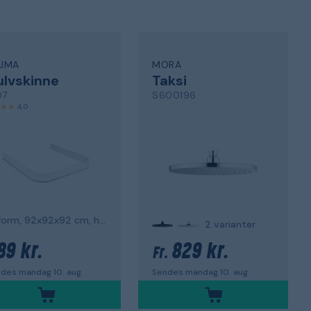
IJMA
MORA
lvskinne
Taksi
07
S600196
4,0
U-form, 92x92x92 cm, hvid
2 varianter
89 kr.
829 kr.
Fr.
des mandag 10. aug.
Sendes mandag 10. aug.