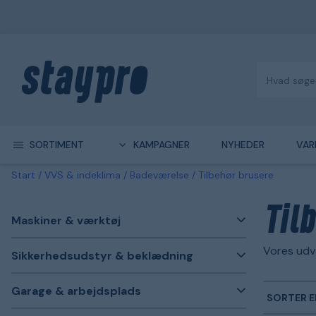
SORTIMENT
KAMPAGNER
NYHEDER
VAR
Start
VVS & indeklima
Badeværelse
Tilbehør brusere
Til
Maskiner & værktøj
Vores udva
Sikkerhedsudstyr & beklædning
Garage & arbejdsplads
SORTER E