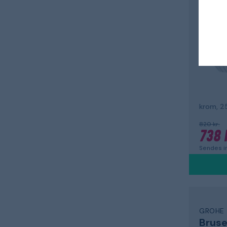
Hove
krom, 
820 kr.
738 
Sendes i
GROHE
Brus