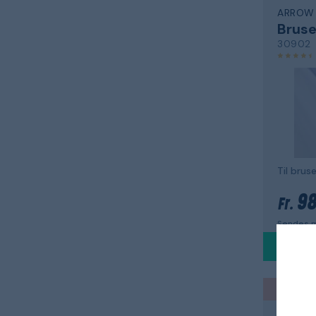
ARROW
Bruse
30902
Til brus
98
Fr.
Sendes m
Back to
GROHE