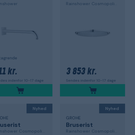
inshower
Rainshower Cosmopolitan 310
 tagrende
11 kr.
3 853 kr.
des indenfor 10-17 dage
Sendes indenfor 10-17 dage
Nyhed
Nyhed
OHE
GROHE
userist
Bruserist
Rainshower Cosmopolitan 210
Rainshower Cosmopolitan 210