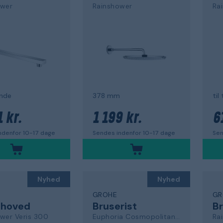
ower
Rainshower
Ra
ende
378 mm
til
 kr.
1 199 kr.
6
ndenfor 10-17 dage
Sendes indenfor 10-17 dage
Sen
Nyhed
Nyhed
GROHE
GR
ehoved
Bruserist
Br
wer Veris 300
Euphoria Cosmopolitan 180