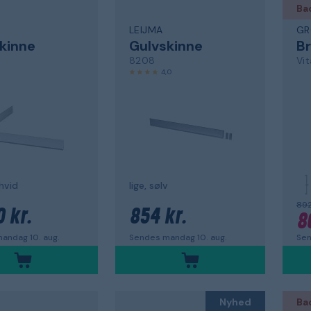
Ba
LEIJMA
GR
kinne
Gulvskinne
8208
4,0
hvid
lige, sølv
892
0 kr.
854 kr.
8
andag 10. aug.
Sendes mandag 10. aug.
Sen
Nyhed
Ba