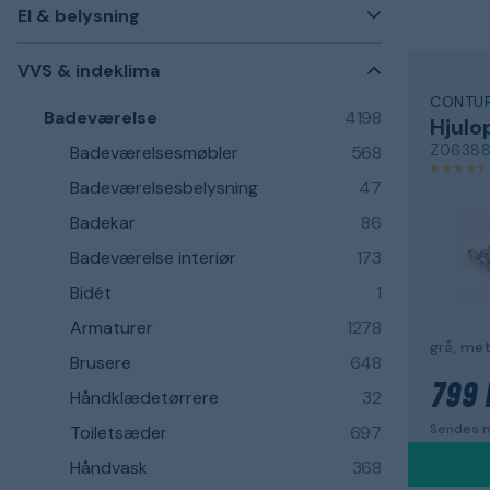
El & belysning
VVS & indeklima
CONTU
Badeværelse
4198
Hjul
Z0638
Badeværelsesmøbler
568
Badeværelsesbelysning
47
Badekar
86
Badeværelse interiør
173
Bidét
1
Armaturer
1278
grå, met
Brusere
648
799 
Håndklædetørrere
32
Sendes m
Toiletsæder
697
Håndvask
368