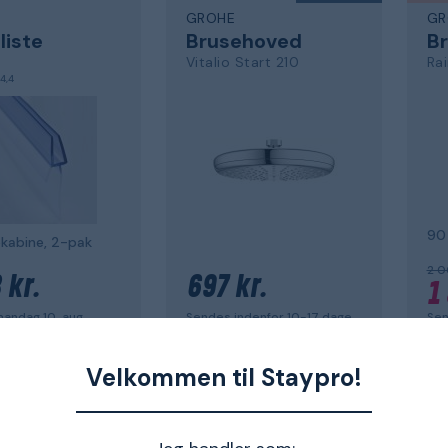
GROHE
GR
liste
Brusehoved
B
Vitalio Start 210
Ra
4,4
90
ekabine, 2-pak
2 0
 kr.
697 kr.
1
andag 10. aug.
Sendes indenfor 10-17 dage
Sen
Velkommen til Staypro!
 work
Back to work
Ba
GROHE
GR