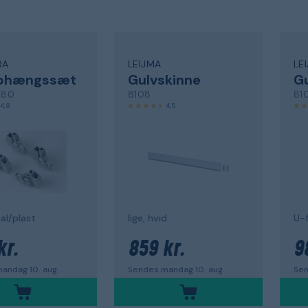
RA
LEIJMA
LE
ophængssæt
Gulvskinne
Gu
880
8108
81
4,8
4,5
al/plast
lige, hvid
kr.
859 kr.
9
andag 10. aug.
Sendes mandag 10. aug.
Sen