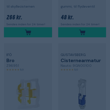
til skyllecisternen
gummi, til flydeventil
266 kr.
48 kr.
Sendes inden for 24 timer!
Sendes inden for 24 timer!
IFÖ
GUSTAVSBERG
Bro
Cisternearmatur
Z96951
Nautic 9GN00100
5,0
5,0