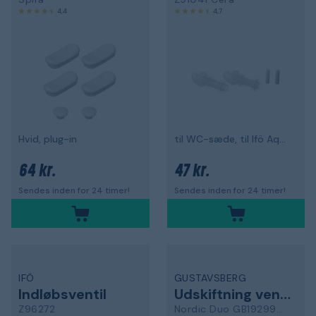
4,4
4,7
Hvid, plug-in
til WC-sæde, til Ifö Aqua/Cera/Sign/Spira
64 kr.
47 kr.
Sendes inden for 24 timer!
Sendes inden for 24 timer!
IFÖ
GUSTAVSBERG
Indløbsventil
Udskiftning ventil
Z96272
Nordic Duo GB19299M2937