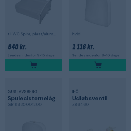
til WC Spira, plast/aluminium
hvid
640 kr.
1 116 kr.
Sendes indenfor 9-15 dage
Sendes indenfor 8-10 dage
GUSTAVSBERG
IFÖ
Spulecisternelåg
Udløbsventil
GB18830001200
Z96460