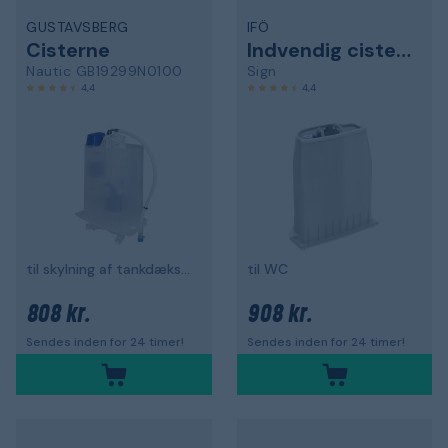
GUSTAVSBERG
IFÖ
Cisterne
Indvendig cisterne
Nautic GB19299N0100
Sign
4,4
4,4
til skylning af tankdæksel
til WC
808 kr.
908 kr.
Sendes inden for 24 timer!
Sendes inden for 24 timer!