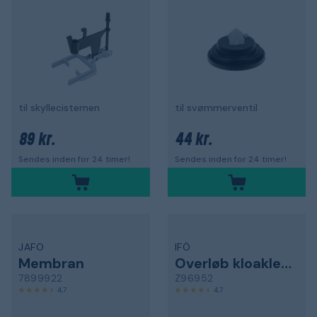
til skyllecisternen
til svømmerventil
89 kr.
44 kr.
Sendes inden for 24 timer!
Sendes inden for 24 timer!
JAFO
IFÖ
Membran
Overløb kloakledning
7899922
Z96952
4,7
4,7