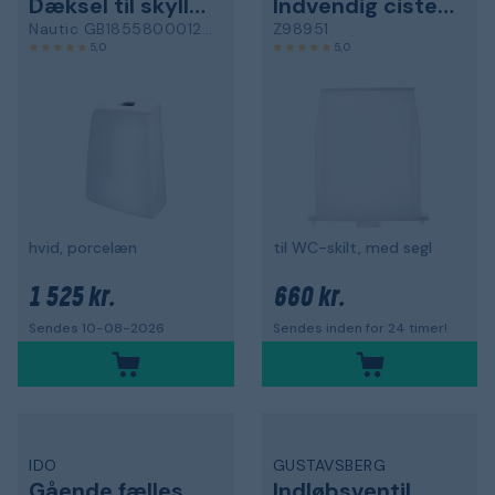
Dæksel til skylletank
Indvendig cisterne
Nautic GB185580001200
Z98951
5,0
5,0
hvid, porcelæn
til WC-skilt, med segl
1 525 kr.
660 kr.
Sendes 10-08-2026
Sendes inden for 24 timer!
IDO
GUSTAVSBERG
Gående fælles sæt
Indløbsventil