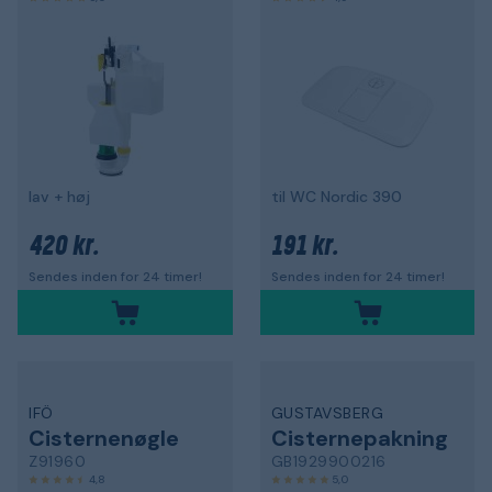
lav + høj
til WC Nordic 390
420 kr.
191 kr.
Sendes inden for 24 timer!
Sendes inden for 24 timer!
IFÖ
GUSTAVSBERG
Cisternenøgle
Cisternepakning
Z91960
GB1929900216
4,8
5,0