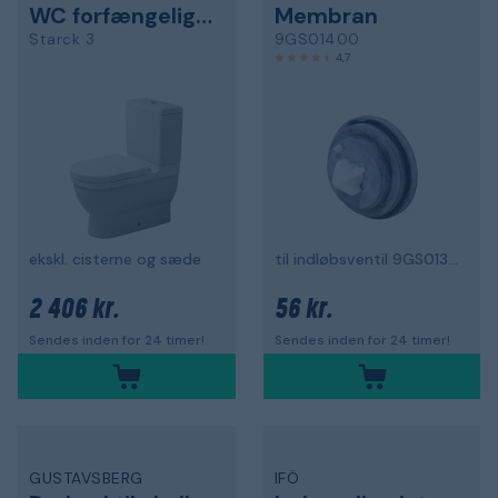
WC forfængelighed enhed
Membran
Starck 3
9GS01400
4,7
ekskl. cisterne og sæde
til indløbsventil 9GS01300
2 406 kr.
56 kr.
Sendes inden for 24 timer!
Sendes inden for 24 timer!
GUSTAVSBERG
IFÖ