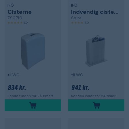
IFÖ
IFÖ
Cisterne
Indvendig cisterne
Z90710
Spira
5,0
4,0
til WC
til WC
834 kr.
941 kr.
Sendes inden for 24 timer!
Sendes inden for 24 timer!