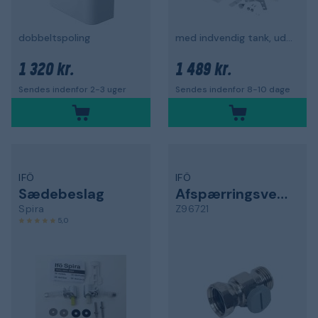
dobbeltspoling
med indvendig tank, uden armatur
1 320 kr.
1 489 kr.
Sendes indenfor 2-3 uger
Sendes indenfor 8-10 dage
IFÖ
IFÖ
Sædebeslag
Afspærringsventil
Spira
Z96721
5,0