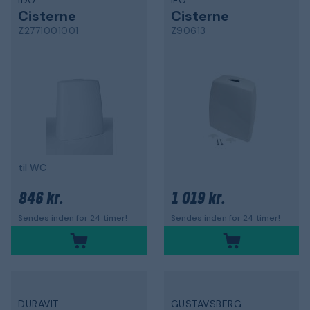
IDO
IFÖ
Cisterne
Cisterne
Z2771001001
Z90613
til WC
846 kr.
1 019 kr.
Sendes inden for 24 timer!
Sendes inden for 24 timer!
DURAVIT
GUSTAVSBERG