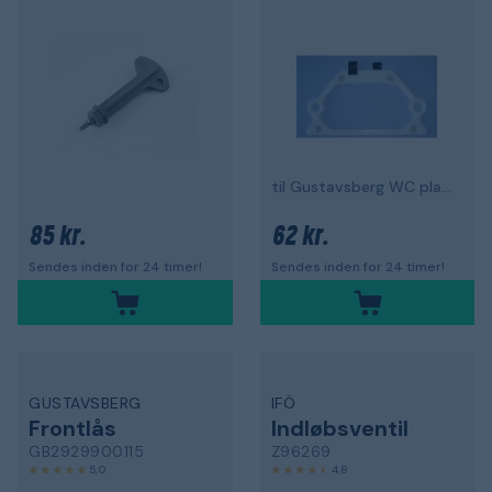
til Gustavsberg WC pladser 315, 325, 344
85 kr.
62 kr.
Sendes inden for 24 timer!
Sendes inden for 24 timer!
GUSTAVSBERG
IFÖ
Frontlås
Indløbsventil
GB2929900115
Z96269
5,0
4,8