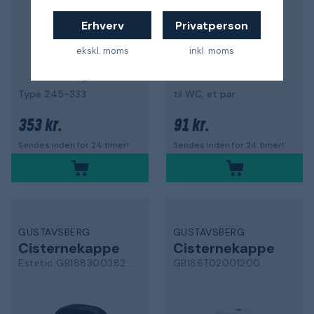
Erhverv
Privatperson
ekskl. moms
inkl. moms
Type 245-333
til WC, et par
353 kr.
91 kr.
Sendes inden for 24 timer!
Sendes inden for 24 timer!
GUSTAVSBERG
GUSTAVSBERG
Cisternekappe
Cisternekappe
Estetic GB18830038200
GB186T02001200