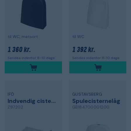
til WC, matsort
til WC
1 360 kr.
1 392 kr.
Sendes indenfor 8-10 dage
Sendes indenfor 8-10 dage
IFÖ
GUSTAVSBERG
Indvendig cisterne
Spulecisternelåg
Z97202
GB184700001200