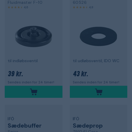
Fluidmaster F-10
60526
4,6
4,8
til indløbsventil
til udløbsventil, IDO WC
39 kr.
43 kr.
Sendes inden for 24 timer!
Sendes inden for 24 timer!
IFÖ
IFÖ
Sædebuffer
Sædeprop
Spira
Z91041 Cera