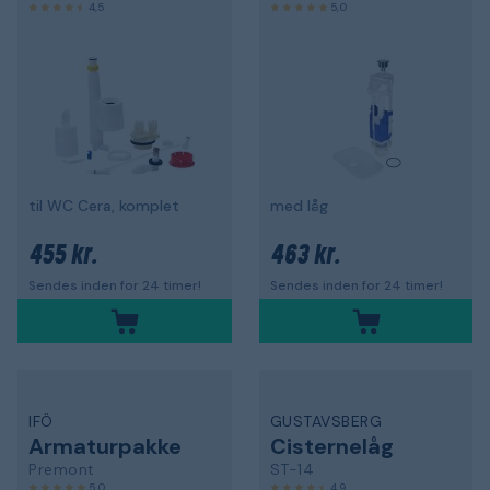
4,5
5,0
til WC Cera, komplet
med låg
455 kr.
463 kr.
Sendes inden for 24 timer!
Sendes inden for 24 timer!
IFÖ
GUSTAVSBERG
Armaturpakke
Cisternelåg
Premont
ST-14
5,0
4,9