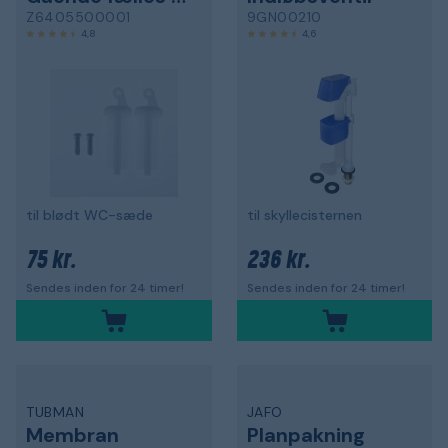
Z6405500001
9GN00210
4,8
4,6
til blødt WC-sæde
til skyllecisternen
75 kr.
236 kr.
Sendes inden for 24 timer!
Sendes inden for 24 timer!
TUBMAN
JAFO
Membran
Planpakning