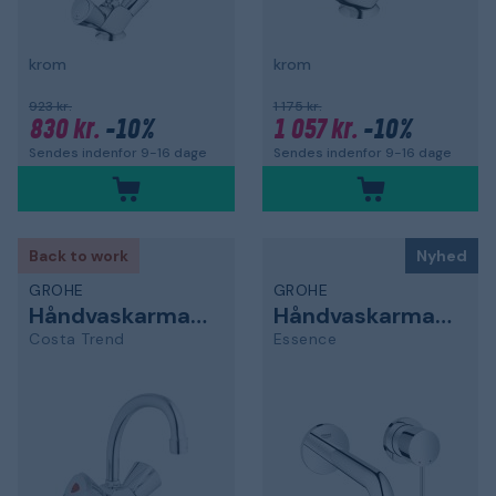
krom
krom
923 kr.
1 175 kr.
830 kr.
-10%
1 057 kr.
-10%
Sendes indenfor 9-16 dage
Sendes indenfor 9-16 dage
Back to work
Nyhed
GROHE
GROHE
Håndvaskarmatur
Håndvaskarmatur
Costa Trend
Essence