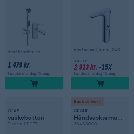
med sensor, krom, 240 mm monteringshøjde
med håndbruser
3 428 kr.
1 479 kr.
2 913 kr.
-15%
Sendes mandag 10. aug.
Sendes mandag 10. aug.
Back to work
ORAS
GROHE
vaskebatteri
Håndvaskarmatur
Electra 9110FZ
36465000