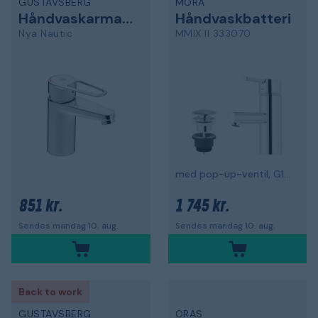
GUSTAVSBERG
MORA
Håndvaskarmatur
Håndvaskbatteri
Nya Nautic
MMIX II 333070
med pop-up-ventil, G10, krom
851 kr.
1 745 kr.
Sendes mandag 10. aug.
Sendes mandag 10. aug.
Back to work
GUSTAVSBERG
ORAS