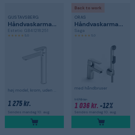
Back to work
GUSTAVSBERG
ORAS
Håndvaskarmatur
Håndvaskarmatur
Estetic GB41218251
Saga
5,0
5,0
med håndbruser
høj model, krom, uden bundventil
1 178 kr.
1 275 kr.
1 036 kr.
-12%
Sendes mandag 10. aug.
Sendes mandag 10. aug.