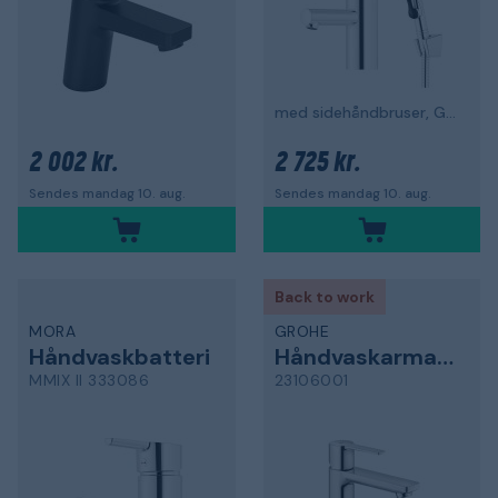
med sidehåndbruser, G10, krom
2 002 kr.
2 725 kr.
Sendes mandag 10. aug.
Sendes mandag 10. aug.
Back to work
MORA
GROHE
Håndvaskbatteri
Håndvaskarmatur
MMIX II 333086
23106001