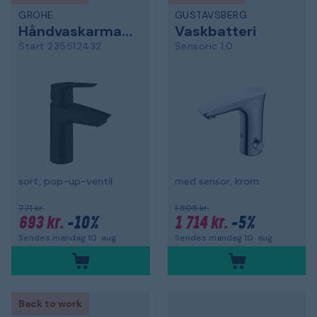
GROHE
GUSTAVSBERG
Håndvaskarmatur
Vaskbatteri
Start 235512432
Sensoric 1.0
sort, pop-up-ventil
med sensor, krom
771 kr.
1 805 kr.
693 kr.
-10%
1 714 kr.
-5%
Sendes mandag 10. aug.
Sendes mandag 10. aug.
Back to work