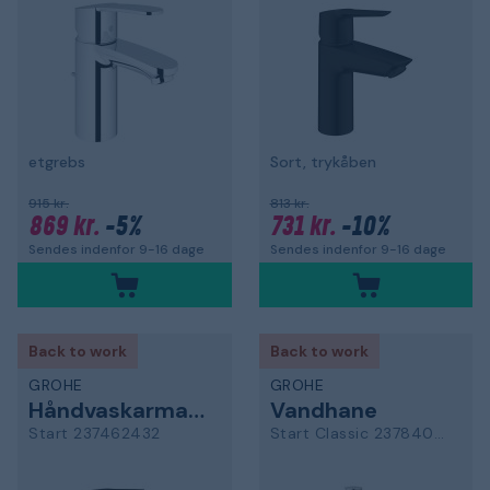
etgrebs
Sort, trykåben
915 kr.
813 kr.
869 kr.
-5%
731 kr.
-10%
Sendes indenfor 9-16 dage
Sendes indenfor 9-16 dage
Back to work
Back to work
GROHE
GROHE
Håndvaskarmatur
Vandhane
Start 237462432
Start Classic 23784000