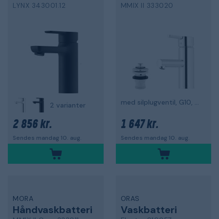
LYNX 343001.12
MMIX II 333020
med silplugventil, G10, krom
2 varianter
2 856 kr.
1 647 kr.
Sendes mandag 10. aug.
Sendes mandag 10. aug.
MORA
ORAS
Håndvaskbatteri
Vaskbatteri