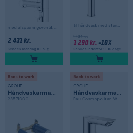
til håndvask med standardhøjt udløb
med afspærringsventil, G10, krom
1 434 kr.
2 431 kr.
1 290 kr.
-10%
Sendes indenfor 9-16 dage
Sendes mandag 10. aug.
Back to work
Back to work
GROHE
GROHE
Håndvaskarmatur
Håndvaskarmatur
23571000
Bau Cosmopolitan W