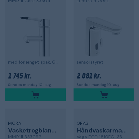
MMIX II Care 333011
Electra 9100FZ
med forlænget spak, G10, krom
sensorstyret
1 745 kr.
2 081 kr.
Sendes mandag 10. aug.
Sendes mandag 10. aug.
MORA
ORAS
Vasketrogblander
Håndvaskarmatur
MMIX II 333092
Vega ECO 1810FG-33