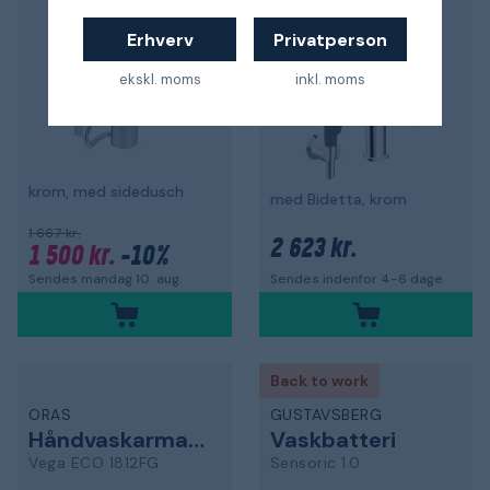
5,0
Erhverv
Privatperson
ekskl. moms
inkl. moms
krom, med sidedusch
med Bidetta, krom
1 667 kr.
2 623 kr.
1 500 kr.
-10%
Sendes mandag 10. aug.
Sendes indenfor 4-6 dage
Back to work
ORAS
GUSTAVSBERG
Håndvaskarmatur
Vaskbatteri
Vega ECO 1812FG
Sensoric 1.0