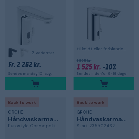
til koldt eller forblandet vand
2 varianter
1 695 kr.
2 262 kr.
Fr.
1 525 kr.
-10%
Sendes indenfor 9-16 dage
Sendes mandag 10. aug.
Back to work
Back to work
GROHE
GROHE
Håndvaskarmatur
Håndvaskarmatur
Eurostyle Cosmopolitan
Start 235502432