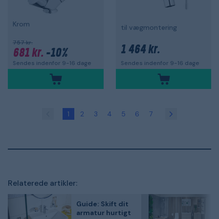
Krom
til vægmontering
757 kr.
1 464 kr.
681 kr.
-10%
Sendes indenfor 9-16 dage
Sendes indenfor 9-16 dage
1
2
3
4
5
6
7
Relaterede artikler:
Guide: Skift dit
armatur hurtigt