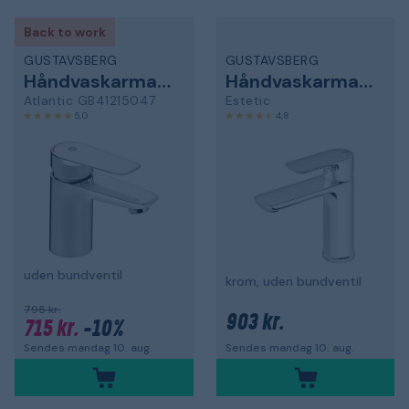
Back to work
GUSTAVSBERG
GUSTAVSBERG
Håndvaskarmatur
Håndvaskarmatur
Atlantic GB41215047
Estetic
5,0
4,8
uden bundventil
krom, uden bundventil
795 kr.
903 kr.
715 kr.
-10%
Sendes mandag 10. aug.
Sendes mandag 10. aug.