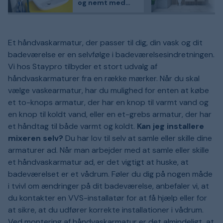
og nemt med
GROHE QuickFix
Et håndvaskarmatur, der passer til dig, din vask og dit
badeværelse er en selvfølge i badeværelsesindretningen.
Vi hos Staypro tilbyder et stort udvalg af
håndvaskarmaturer fra en række mærker. Når du skal
vælge vaskearmatur, har du mulighed for enten at købe
et to-knops armatur, der har en knop til varmt vand og
en knop til koldt vand, eller en et-grebs armatur, der har
et håndtag til både varmt og koldt.
Kan jeg installere
mixeren selv?
Du har lov til selv at samle eller skille dine
armaturer ad. Når man arbejder med at samle eller skille
et håndvaskarmatur ad, er det vigtigt at huske, at
badeværelset er et vådrum. Føler du dig på nogen måde
i tvivl om ændringer på dit badeværelse, anbefaler vi, at
du kontakter en VVS-installatør for at få hjælp eller for
at sikre, at du udfører korrekte installationer i vådrum.
Ved montering af håndvaskarmatur er det almindeligt, at