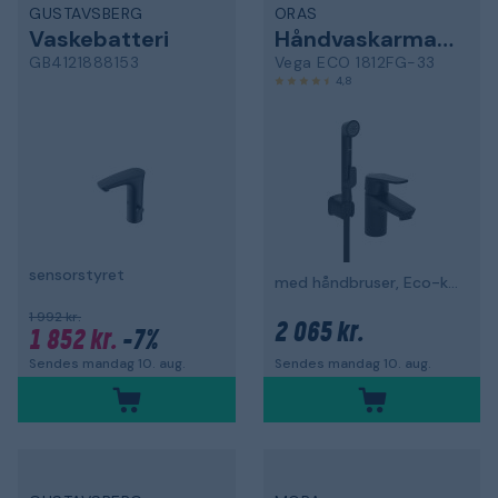
GUSTAVSBERG
ORAS
Vaskebatteri
Håndvaskarmatur
GB4121888153
Vega ECO 1812FG-33
4,8
sensorstyret
med håndbruser, Eco-knap, sort
1 992 kr.
2 065 kr.
1 852 kr.
-7%
Sendes mandag 10. aug.
Sendes mandag 10. aug.