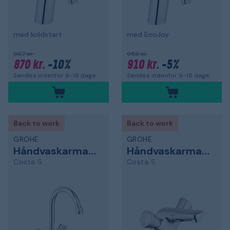
med koldstart
med EcoJoy
967 kr.
958 kr.
870 kr.
-10%
910 kr.
-5%
Sendes indenfor 9-16 dage
Sendes indenfor 9-16 dage
Back to work
Back to work
GROHE
GROHE
Håndvaskarmatur
Håndvaskarmatur
Costa S
Costa S