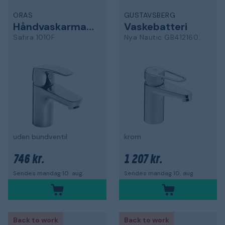
ORAS
GUSTAVSBERG
Håndvaskarmatur
Vaskebatteri
Safira 1010F
Nya Nautic GB41216047
uden bundventil
krom
746 kr.
1 207 kr.
Sendes mandag 10. aug.
Sendes mandag 10. aug.
Back to work
Back to work