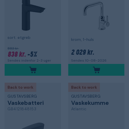
sort. etgreb
krom, 1-huls
883 kr.
2 029 kr.
838 kr.
-5%
Sendes indenfor 2-3 uger
Sendes 10-08-2026
Back to work
Back to work
GUSTAVSBERG
GUSTAVSBERG
Vaskebatteri
Vaskekumme
GB4121848153
Atlantic