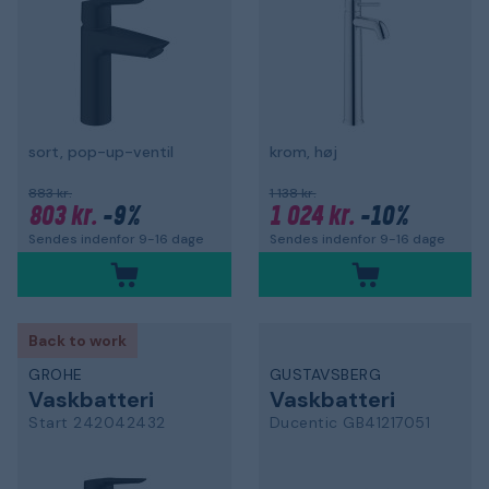
sort, pop-up-ventil
krom, høj
883 kr.
1 138 kr.
803 kr.
-9%
1 024 kr.
-10%
Sendes indenfor 9-16 dage
Sendes indenfor 9-16 dage
Back to work
GROHE
GUSTAVSBERG
Vaskbatteri
Vaskbatteri
Start 242042432
Ducentic GB41217051