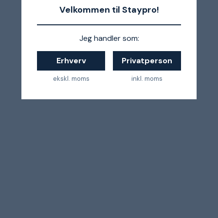
Velkommen til Staypro!
Jeg handler som:
Erhverv
Privatperson
ekskl. moms
inkl. moms