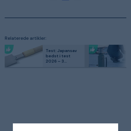
Relaterede artikler:
Test: Japansav
bedst i test
2026 – 3
kundefavoritter
sammenlignet