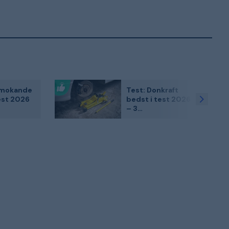
rmokande
Test: Donkraft
est 2026
bedst i test 2026
– 3
ritter i
kundefavoritter
gning
sammenlignet