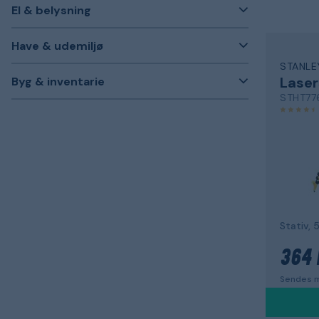
El & belysning
Have & udemiljø
STANLE
Laser
Byg & inventarie
STHT77
Stativ, 
364 
Sendes m