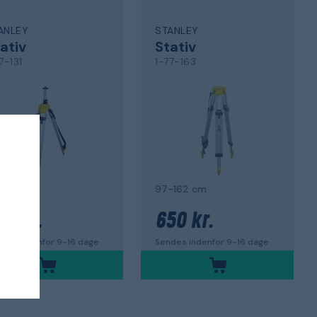
ANLEY
STANLEY
ativ
Stativ
7-131
1-77-163
-173 cm
97-162 cm
86 kr.
650 kr.
des indenfor 9-16 dage
Sendes indenfor 9-16 dage