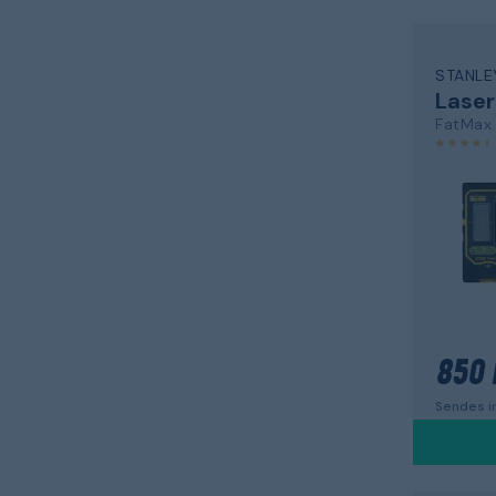
STANLE
Lase
FatMax
850 
Sendes i