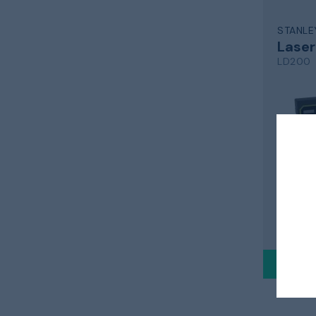
STANLE
Lase
LD200
til rød l
724 
Sendes i