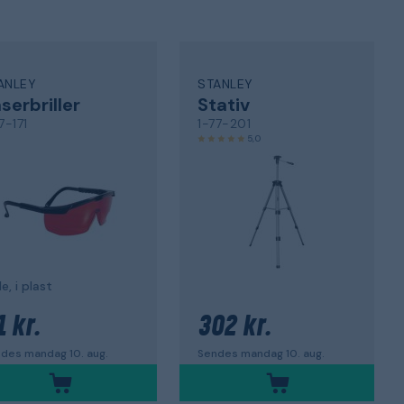
ANLEY
STANLEY
serbriller
Stativ
7-171
1-77-201
5,0
e, i plast
1 kr.
302 kr.
des mandag 10. aug.
Sendes mandag 10. aug.