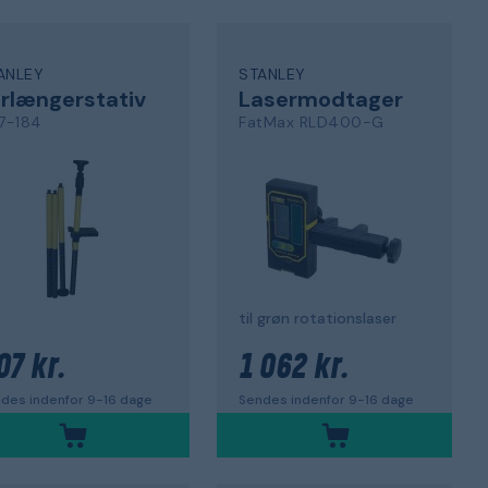
ANLEY
STANLEY
rlængerstativ
Lasermodtager
77-184
FatMax RLD400-G
til grøn rotationslaser
07 kr.
1 062 kr.
des indenfor 9-16 dage
Sendes indenfor 9-16 dage