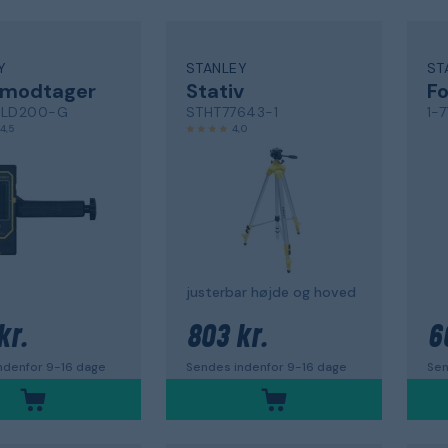
Y
STANLEY
ST
rmodtager
Stativ
Fo
 LD200-G
STHT77643-1
1-
4,5
4,0
justerbar højde og hoved
kr.
803 kr.
6
ndenfor 9-16 dage
Sendes indenfor 9-16 dage
Sen