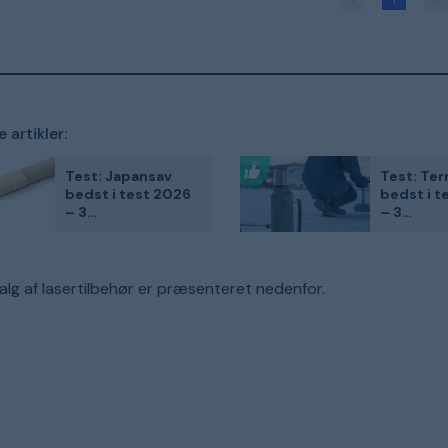
 artikler:
Test: Japansav
Test: Te
bedst i test 2026
bedst i t
– 3
– 3
kundefavoritter
kundefavo
sammenlignet
sammenli
lg af lasertilbehør er præsenteret nedenfor.