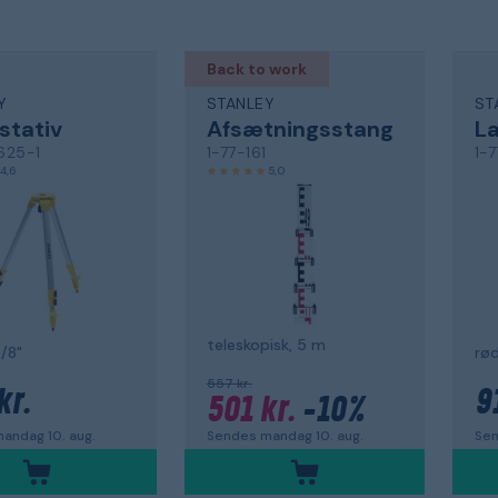
Back to work
Y
STANLEY
ST
stativ
Afsætningsstang
La
625-1
1-77-161
1-7
4,6
5,0
teleskopisk, 5 m
5/8"
rød
557 kr.
kr.
9
501 kr.
-10%
andag 10. aug.
Sen
Sendes mandag 10. aug.