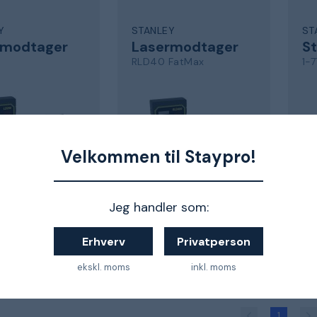
Y
STANLEY
ST
rmodtager
Lasermodtager
St
RLD40 FatMax
1-7
Velkommen til Staypro!
aser
til rotationslaser
90
Jeg handler som:
kr.
919 kr.
7
Erhverv
Privatperson
ndenfor 9-16 dage
Sendes indenfor 9-16 dage
Sen
ekskl. moms
inkl. moms
1