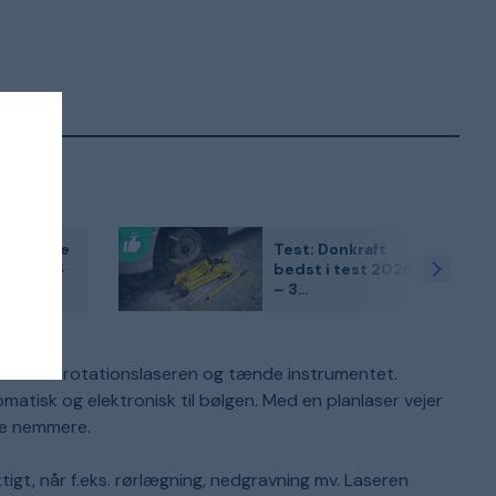
rmokande
Test: Donkraft
est 2026
bedst i test 2026
– 3
ritter i
kundefavoritter
gning
sammenlignet
l opsætte rotationslaseren og tænde instrumentet.
matisk og elektronisk til bølgen. Med en planlaser vejer
re nemmere.
ttigt, når f.eks. rørlægning, nedgravning mv. Laseren