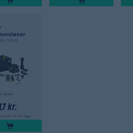
Y
ionslaser
 RL750LG
n laser
17 kr.
ndenfor 11-18 dage