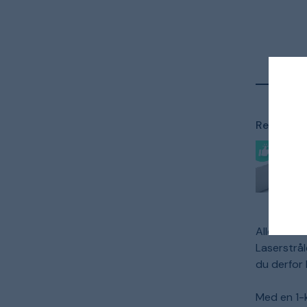
Relaterede
Alle rotat
Laserstrål
du derfor
Med en 1-k