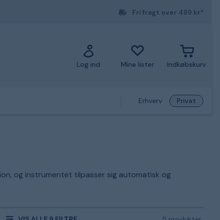
Fri fragt over 499 kr*
Log ind
Mine lister
Indkøbskurv
Erhverv
Privat
tion, og instrumentet tilpasser sig automatisk og
VIS ALLE 9 FILTRE
5 produkter