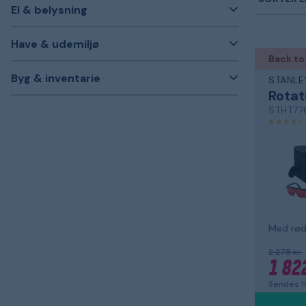
El & belysning
Have & udemiljø
Back to
Byg & inventarie
STANLE
Rotat
STHT77
Med rød
2 278 kr.
1 822
Sendes 