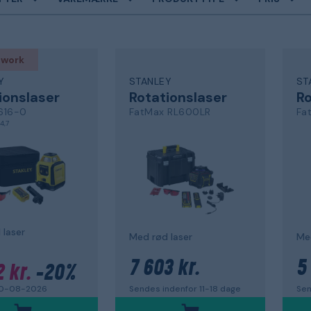
 work
Y
STANLEY
ST
ionslaser
Rotationslaser
Ro
616-0
FatMax RL600LR
Fa
4,7
 laser
Med rød laser
Med
7 603 kr.
5
 kr.
-20%
Sendes indenfor 11-18 dage
Sen
10-08-2026