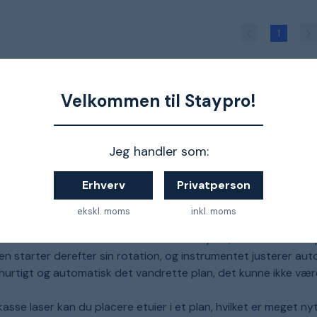
1
Velkommen til Staypro!
 artikler:
Jeg handler som:
Test: Japansav
Test: Te
bedst i test 2026
bedst i t
Erhverv
Privatperson
– 3
– 3
kundefavoritter
kundefavo
sammenlignet
sammenli
ekskl. moms
inkl. moms
ionslasere nivelleres automatisk. Det betyder, at du kun ska
en starter derefter sin rotation, og instrumentet justerer auto
 hurtigt og automatisk det vandrette plan, det kunne ikke væ
asse laser kan du placere etuier i et plan, hvilket er meget ny