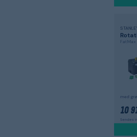
STANLE
Rotat
FatMax
med grø
10 9
Sendes i