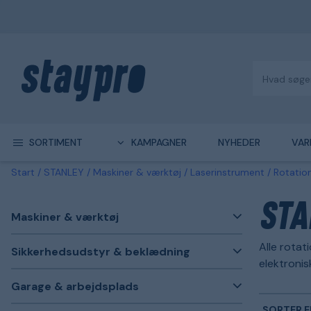
SORTIMENT
KAMPAGNER
NYHEDER
VAR
Start
STANLEY
Maskiner & værktøj
Laserinstrument
Rotatio
STA
Maskiner & værktøj
Alle rotat
Sikkerhedsudstyr & beklædning
elektronisk
Garage & arbejdsplads
SORTER E