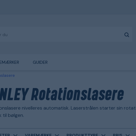
EMÆRKER
GUIDER
nslasere
NLEY Rotationslasere
ionslasere nivelleres automatisk. Laserstrålen starter sin rota
 til bølgen.
FTER
VAREMÆRKE
PRODUKTTYPE
PRIS