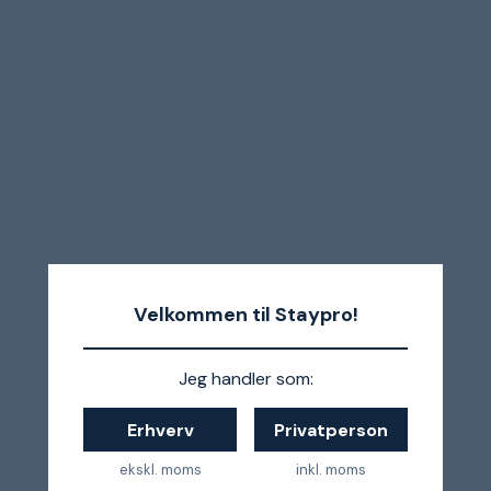
Velkommen til Staypro!
Jeg handler som:
Erhverv
Privatperson
ekskl. moms
inkl. moms