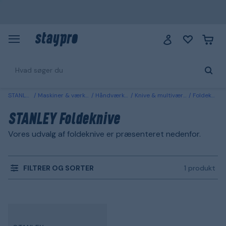
STANLEY
Maskiner & værktøj
Håndværktøj
Knive & multiværktøj
Foldeknive
STANLEY Foldeknive
Vores udvalg af foldeknive er præsenteret nedenfor.
FILTRER OG SORTER
1 produkt