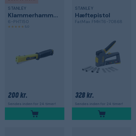
STANLEY
STANLEY
Klammerhammer
Hæftepistol
6-PHT150
FatMax FMHT6-70868
5,0
200 kr.
328 kr.
Sendes inden for 24 timer!
Sendes inden for 24 timer!