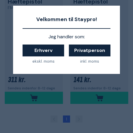
Hæftepistol
Hæftepistol
FMHT70443-0
STHT70440-0
Velkommen til Staypro!
Jeg handler som:
Erhverv
Privatperson
ekskl. moms
inkl. moms
311 kr.
141 kr.
Sendes indenfor 8-12 dage
Sendes indenfor 8-12 dage
1