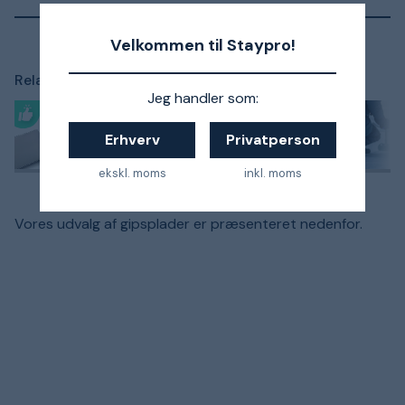
Velkommen til Staypro!
Relaterede artikler:
Jeg handler som:
Test: Japansav
bedst i test
Erhverv
Privatperson
2026 – 3
kundefavoritter
ekskl. moms
inkl. moms
sammenlignet
Vores udvalg af gipsplader er præsenteret nedenfor.