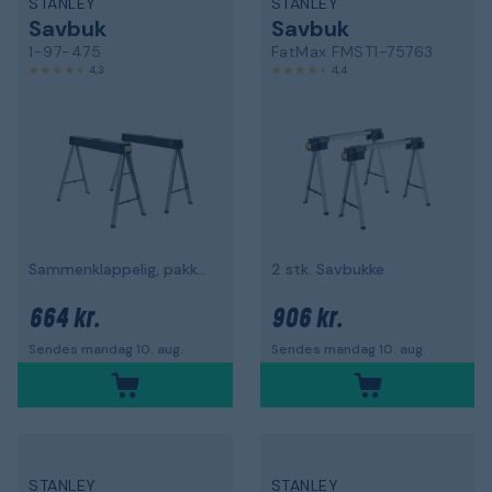
STANLEY
STANLEY
Savbuk
Savbuk
1-97-475
FatMax FMST1-75763
4,3
4,4
Sammenklappelig, pakke med 2 stk
2 stk. Savbukke
664 kr.
906 kr.
Sendes mandag 10. aug.
Sendes mandag 10. aug.
STANLEY
STANLEY