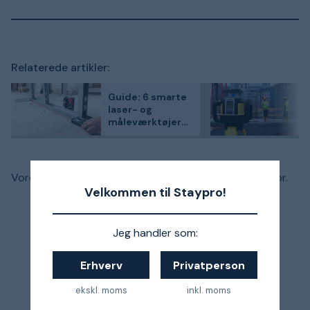
Relaterede artikler:
Guide: 6 smarte
laser- og
måleværktøjer
til gør-det-selv-
folket
Vores udvalg af lasertilbehør er præsenteret nedenfor.
Velkommen til Staypro!
Jeg handler som:
Erhverv
Privatperson
ekskl. moms
inkl. moms