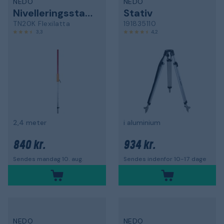
NEDO
NEDO
Nivelleringsstang
Stativ
TN20K Flexilatta
191835110
3,3
4,2
2,4 meter
i aluminium
840 kr.
934 kr.
Sendes mandag 10. aug.
Sendes indenfor 10-17 dage
NEDO
NEDO