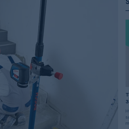
T
3
H
s
m