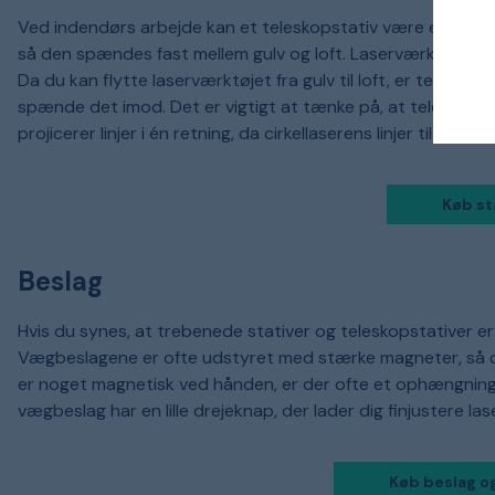
Ved indendørs arbejde kan et teleskopstativ være et godt a
så den spændes fast mellem gulv og loft. Laserværktøjet mo
Da du kan flytte laserværktøjet fra gulv til loft, er teleskop
spænde det imod. Det er vigtigt at tænke på, at teleskop
projicerer linjer i én retning, da cirkellaserens linjer til en vis 
Køb st
Beslag
Hvis du synes, at trebenede stativer og teleskopstativer er
Vægbeslagene er ofte udstyret med stærke magneter, så de 
er noget magnetisk ved hånden, er der ofte et ophængningshu
vægbeslag har en lille drejeknap, der lader dig finjustere 
Køb beslag o