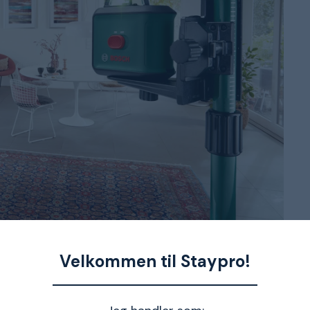
 loft, forudsat at du har et loft at spænde det fast imod.
Velkommen til Staypro!
is nok, men så snart du skal udendørs, kan det være værd
tativ liggende, kan du spare nogle kroner, da de normalt