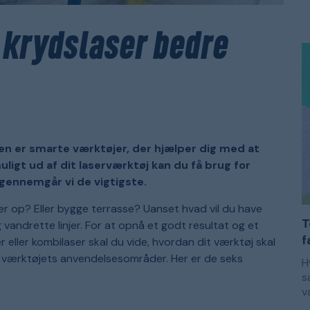
m
E
k
s
s
e
n krydslaser bedre
s
s
F
b
m
f
f
e
m
m
p
d
ren er smarte værktøjer, der hjælper dig med at
uligt ud af dit laserværktøj kan du få brug for
 gennemgår vi de vigtigste.
r op? Eller bygge terrasse? Uanset hvad vil du have
T
 vandrette linjer. For at opnå et godt resultat og et
f
ser eller kombilaser skal du vide, hvordan dit værktøj skal
er værktøjets anvendelsesområder. Her er de seks
H
s
v
r
M