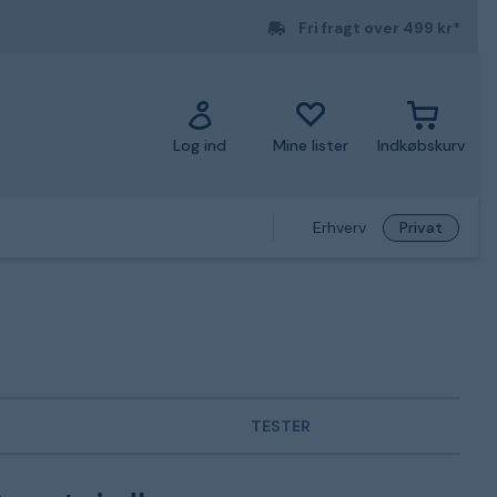
Fri fragt over 499 kr*
Log ind
Mine lister
Indkøbskurv
Erhverv
Privat
TESTER