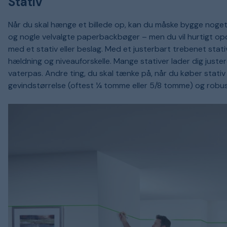
Stativ
Når du skal hænge et billede op, kan du måske bygge noget
og nogle velvalgte paperbackbøger – men du vil hurtigt opda
med et stativ eller beslag. Med et justerbart trebenet stat
hældning og niveauforskelle. Mange stativer lader dig juste
vaterpas. Andre ting, du skal tænke på, når du køber stativ 
gevindstørrelse (oftest ¼ tomme eller 5/8 tomme) og robu