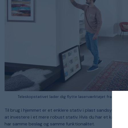
Teleskopstativet lader dig flytte laserværktøjet fra gulv til
Til brug i hjemmet er et enklere stativ i plast sandsynligv
at investere i et mere robust stativ. Hvis du har et kameras
har samme beslag og samme funktionalitet.