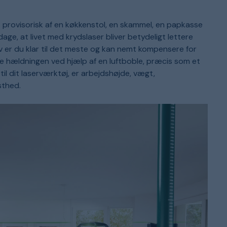
k
s
v
p
 provisorisk af en køkkenstol, en skammel, en papkasse
k
d
ge, at livet med krydslaser bliver betydeligt lettere
o
iv er du klar til det meste og kan nemt kompensere for
v
re hældningen ved hjælp af en luftboble, præcis som et
til dit laserværktøj, er arbejdshøjde, vægt,
sthed.