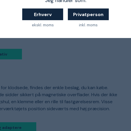
Jeg handler som:
lternativ. Teleskopstativet er en stang, der forlænges,
nteres derefter i et beslag, der kan skydes op og ned.
Erhverv
Privatperson
stativet meget fleksibelt – forudsat at du har et loft at
ekskl. moms
inkl. moms
stativet fungerer bedst sammen med laserværktøjer, der
grad vil blive skjult af stangen.
ativ
 for klodsede, findes der enkle beslag, du kan købe.
sidder sikkert på magnetiske overflader. Hvis der ikke
l, en klemme eller en rille til fastgørelsesrem. Visse
laserværktøjets position sideværts med høj præcision.
g adaptere