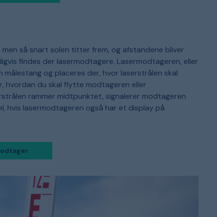
, men så snart solen titter frem, og afstandene bliver
ldigvis findes der lasermodtagere. Lasermodtageren, eller
 målestang og placeres der, hvor laserstrålen skal
, hvordan du skal flytte modtageren eller
aserstrålen rammer midtpunktet, signalerer modtageren
del, hvis lasermodtageren også har et display på
modtager