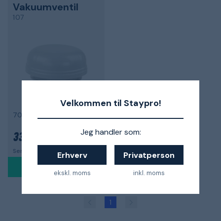
Vakuumventil
107
Velkommen til Staypro!
70-75-100-110
Jeg handler som:
335 kr.
Sendes mandag 10. aug.
Erhverv
Privatperson
ekskl. moms
inkl. moms
1