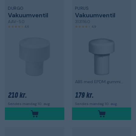
DURGO
PURUS
Vakuumventil
Vakuumventil
AAV-50
3131160
4,6
4,9
ABS med EPDM gummitætning
210 kr.
179 kr.
Sendes mandag 10. aug.
Sendes mandag 10. aug.