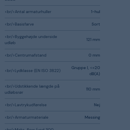
<br/>Antal armaturhuller
1-hul
<br/>Basisfarve
Sort
<br/>Byggehøjde underside
121 mm
udløb
<br/>Centrumafstand
0 mm
Gruppe I, <=20
<br/>Lydklasse (EN ISO 3822)
dB(A)
<br/>Udstikkende længde på
110 mm
udløbsrør
<br/>Lavtrykudførelse
Nej
<br/>Armaturmateriale
Messing
<br/>Maks. flow (ved 300