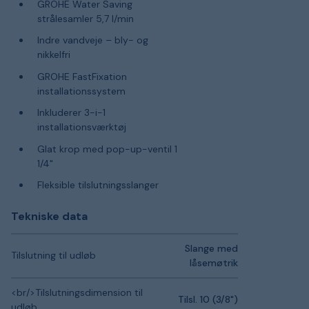
GROHE Water Saving
strålesamler 5,7 l/min
Indre vandveje – bly- og
nikkelfri
GROHE FastFixation
installationssystem
Inkluderer 3-i-1
installationsværktøj
Glat krop med pop-up-ventil 1
1/4"
Fleksible tilslutningsslanger
Tekniske data
Slange med
Tilslutning til udløb
låsemøtrik
<br/>Tilslutningsdimension til
Tilsl. 10 (3/8")
udløb