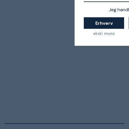
Jeg handl
Erhverv
ekskl. moms