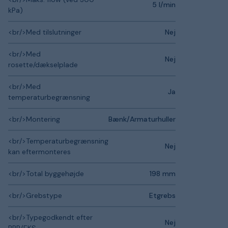
5 l/min
kPa)
<br/>Med tilslutninger
Nej
<br/>Med
Nej
rosette/dækselplade
<br/>Med
Ja
temperaturbegrænsning
<br/>Montering
Bænk/Armaturhuller
<br/>Temperaturbegrænsning
Nej
kan eftermonteres
<br/>Total byggehøjde
198 mm
<br/>Grebstype
Etgrebs
<br/>Typegodkendt efter
Nej
BBR/EKS