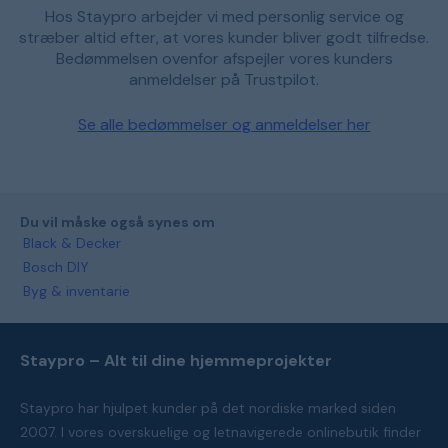
Hos Staypro arbejder vi med personlig service og
stræber altid efter, at vores kunder bliver godt tilfredse.
Bedømmelsen ovenfor afspejler vores kunders
anmeldelser på Trustpilot.
Se alle bedømmelser og anmeldelser her
Du vil måske også synes om
Black & Decker
Bosch DIY
Byg & inventarie
Staypro – Alt til dine hjemmeprojekter
Staypro har hjulpet kunder på det nordiske marked siden
2007. I vores overskuelige og letnavigerede onlinebutik finder