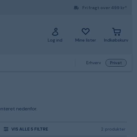
Fri fragt over 499 kr*
Log ind
Mine lister
Indkøbskurv
Erhverv
Privat
enteret nedenfor.
VIS ALLE 5 FILTRE
2 produkter