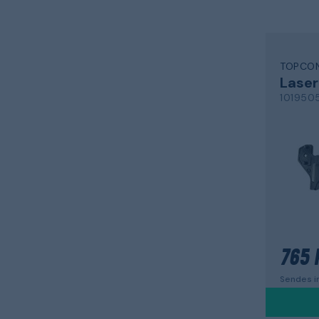
TOPCO
101950
765 
Sendes in