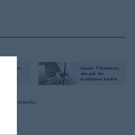
 Vælg den
Guide: Tilbehøret,
der gør din
onslaser!
krydslaser bedre
enteret nedenfor.