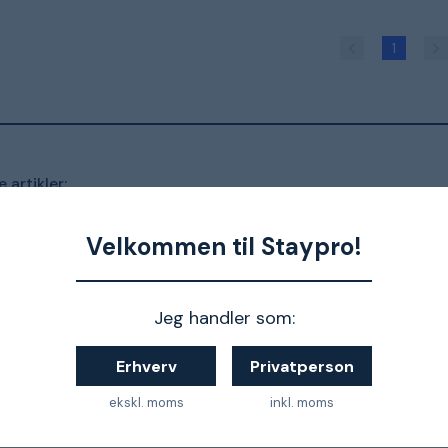
1
 artikler:
Guide:
Velkommen til Staypro!
rette
rotati
Jeg handler som:
lg af monteringer og adaptere til laserinstrumenter er præs
Erhverv
Privatperson
ekskl. moms
inkl. moms