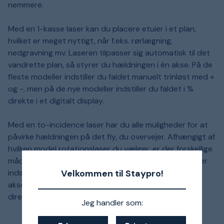
nemmere.
Med en 1-kasse laser kan du placere etuier i et plan,
hvilket er meget nyttigt, når f.eks. rørlægning,
nedgravning mv. Laseren tilpasser sig automatisk til det
vandrette plan, så styrer du hældningen i én akse. På de
fleste modeller indstiller du faldet manuelt trinløst med +
og -, men på de nye modeller indstiller du faldet i %
direkte i et digitalt display.
Med en to-incidence laser har du alle muligheder for at
påvirke hældningen på det fly, du overvejer. Afhængigt af
hvilken model rotationslaser du vælger, er der forskellige
måder at indstille hældningen på. På de fleste modeller
Velkommen til Staypro!
indstiller du sagen manuelt og løbende + og - i begge
akser. Men på de nye modeller sætter du faldet i %
direkte i et digitalt display.
Jeg handler som: