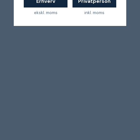
Erhverv
Privatperson
ekskl. moms
inkl. moms