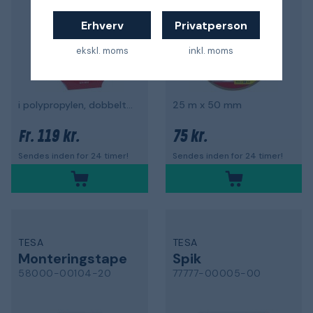
Erhverv
Privatperson
ekskl. moms
inkl. moms
i polypropylen, dobbeltsidet
25 m x 50 mm
119 kr.
75 kr.
Fr.
Sendes inden for 24 timer!
Sendes inden for 24 timer!
TESA
TESA
Monteringstape
Spik
58000-00104-20
77777-00005-00