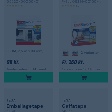
05220-00000-01
P-list 05391-00100-00
4,7
5,0
EPDM, 2,5 m x 33 mm, sort
2 varianter
98 kr.
160 kr.
Fr.
Sendes inden for 24 timer!
Sendes inden for 24 timer!
TESA
TESA
Emballagetape
Gaffatape
4590
56341