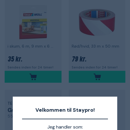
i skum, 6 m, 9 mm x 6 mm
Rød/hvid, 33 m x 50 mm
35 kr.
79 kr.
Sendes inden for 24 timer!
Sendes inden for 24 timer!
TESA
TESA
Gulvtape
Gulvtape
Velkommen til Staypro!
55731
56172
Jeg handler som: