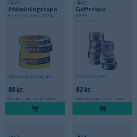
TESA
TESA
Afdækningstape
Gaffatape
Precision Mask 4334
4688
5,0
til indendørs brug, gul
25 m x 50 mm
98 kr.
93 kr.
Sendes inden for 24 timer!
Sendes inden for 24 timer!
TESA
TESA