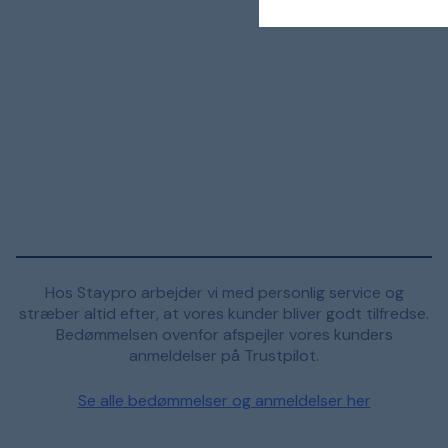
Hos Staypro arbejder vi med personlig service og
stræber altid efter, at vores kunder bliver godt tilfredse.
Bedømmelsen ovenfor afspejler vores kunders
anmeldelser på Trustpilot.
Se alle bedømmelser og anmeldelser her