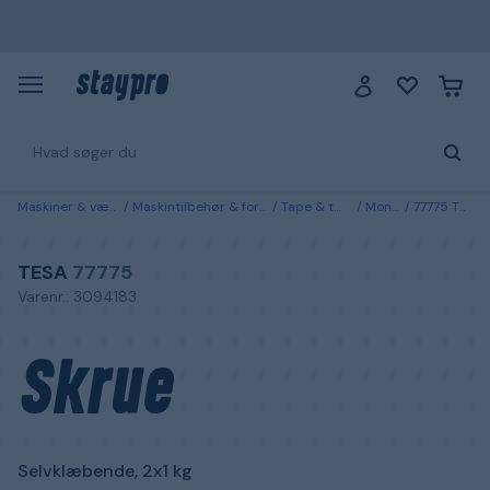
Maskiner & værktøj
Maskintilbehør & forbrugsvarer
Tape & tætningslister
Monteringstape
77775 Tesa Skrue Selvklæbende, 2x1 kg
TESA
77775
Varenr.: 3094183
Skrue
Selvklæbende, 2x1 kg