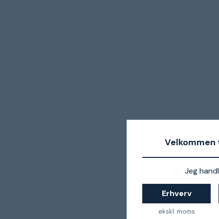
Velkommen t
Jeg handl
Erhverv
ekskl. moms