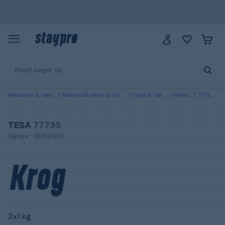
Maskiner & værktøj
Maskintilbehør & forbrugsvarer
Tape & tætningslister
Monteringstape
77735 Tesa Krog 2x1 kg
TESA
77735
Varenr.: 3094180
Krog
2x1 kg