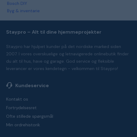
Bosch DIY
Byg & inventarie
Staypro – Alt til dine hjemmeprojekter
Staypro har hjulpet kunder på det nordiske marked siden
2007. I vores overskuelige og letnavigerede onlinebutik finder
du alt til hus, have og garage. God service og fleksible
leverancer er vores kendetegn - velkommen til Staypro!
Kundeservice
Kontakt os
Fortrydelsesret
Ofte stillede spørgsmål
Min ordrehistorik