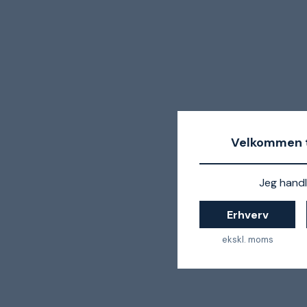
Velkommen t
Jeg handl
Erhverv
ekskl. moms