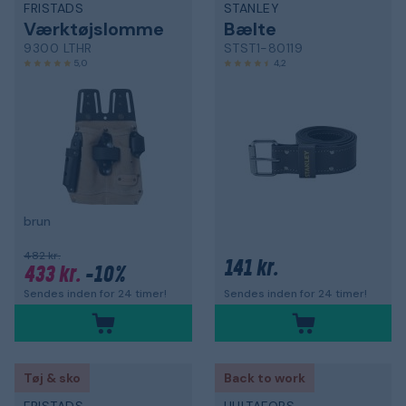
FRISTADS
STANLEY
Værktøjslomme
Bælte
9300 LTHR
STST1-80119
5,0
4,2
brun
482 kr.
141 kr.
433 kr.
-10%
Sendes inden for 24 timer!
Sendes inden for 24 timer!
Tøj & sko
Back to work