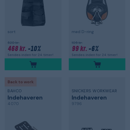
sort
med D-ring
520 kr.
105 kr.
468 kr.
-10%
99 kr.
-6%
Sendes inden for 24 timer!
Sendes inden for 24 timer!
Back to work
BAHCO
SNICKERS WORKWEAR
Indehaveren
Indehaveren
4070
9796