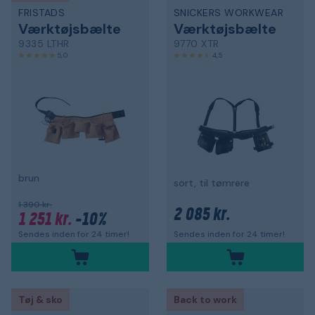
FRISTADS
SNICKERS WORKWEAR
Værktøjsbælte
Værktøjsbælte
9335 LTHR
9770 XTR
5,0
4,5
brun
sort, til tømrere
1 390 kr.
2 085 kr.
1 251 kr.
-10%
Sendes inden for 24 timer!
Sendes inden for 24 timer!
Tøj & sko
Back to work