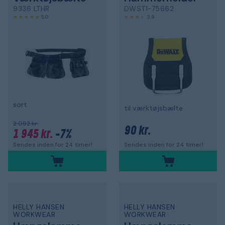
9336 LTHR
DWST1-75662
5,0
3,9
sort
til værktøjsbælte
2 092 kr.
90 kr.
1 945 kr.
-7%
Sendes inden for 24 timer!
Sendes inden for 24 timer!
HELLY HANSEN
HELLY HANSEN
WORKWEAR
WORKWEAR