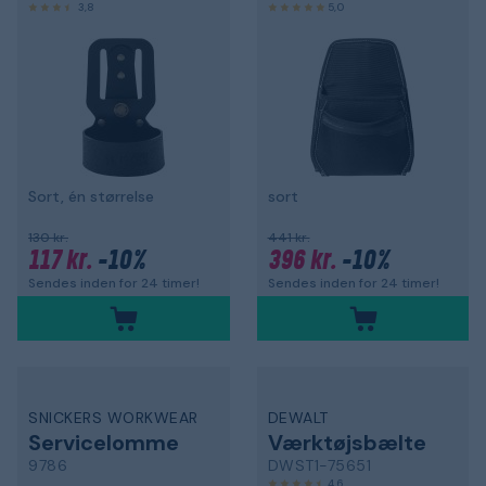
3,8
5,0
Sort, én størrelse
sort
130 kr.
441 kr.
117 kr.
-10%
396 kr.
-10%
Sendes inden for 24 timer!
Sendes inden for 24 timer!
SNICKERS WORKWEAR
DEWALT
Servicelomme
Værktøjsbælte
9786
DWST1-75651
4,6