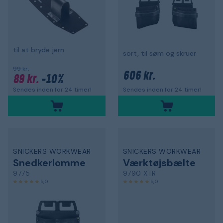
til at bryde jern
sort, til søm og skruer
99 kr.
606 kr.
89 kr.
-10%
Sendes inden for 24 timer!
Sendes inden for 24 timer!
SNICKERS WORKWEAR
SNICKERS WORKWEAR
Snedkerlomme
Værktøjsbælte
9775
9790 XTR
5,0
5,0