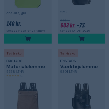
sort
one size, gul
649 kr.
140 kr.
603 kr.
-7%
Sendes 10-08-2026
Sendes inden for 24 timer!
Tøj & sko
Tøj & sko
FRISTADS
FRISTADS
Materialelomme
Værktøjslomme
9338 LTHR
9301 LTHR
5,0