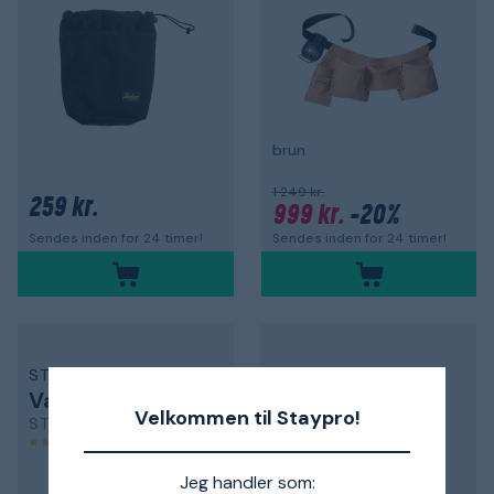
brun
1 249 kr.
259 kr.
999 kr.
-20%
Sendes inden for 24 timer!
Sendes inden for 24 timer!
STANLEY
HELLY HANSEN
WORKWEAR
Værktøjsbælte
Hængelomme
Velkommen til Staypro!
STST1-80118
Connect Utility
4,7
Jeg handler som: