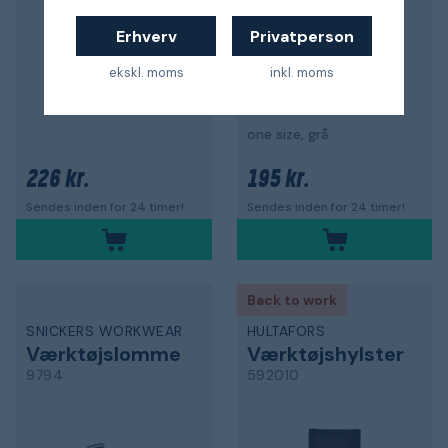
Erhverv
Privatperson
ekskl. moms
inkl. moms
one size, grå
226 kr.
195 kr.
Sendes inden for 24 timer!
Sendes inden for 24 timer!
Back to work
SNICKERS WORKWEAR
HULTAFORS
Værktøjslomme
Værktøjshylster
9794
592010