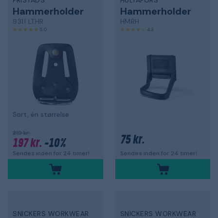
FRISTADS
HULTAFORS
Hammerholder
Hammerholder
9311 LTHR
HMRH
5,0
4,3
Sort, én størrelse
219 kr.
75 kr.
197 kr.
-10%
Sendes inden for 24 timer!
Sendes inden for 24 timer!
SNICKERS WORKWEAR
SNICKERS WORKWEAR