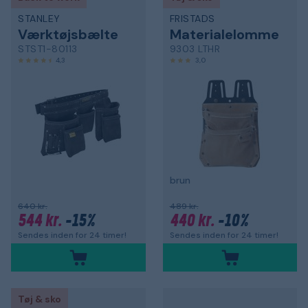
STANLEY
FRISTADS
Værktøjsbælte
Materialelomme
STST1-80113
9303 LTHR
4,3
3,0
brun
640 kr.
489 kr.
544 kr.
-15%
440 kr.
-10%
Sendes inden for 24 timer!
Sendes inden for 24 timer!
Tøj & sko