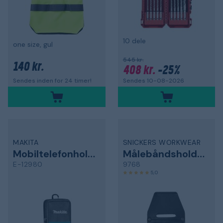
10 dele
one size, gul
545 kr.
140 kr.
408 kr.
-25%
Sendes 10-08-2026
Sendes inden for 24 timer!
MAKITA
SNICKERS WORKWEAR
Mobiltelefonholder
Målebåndsholder
E-12980
9768
5,0