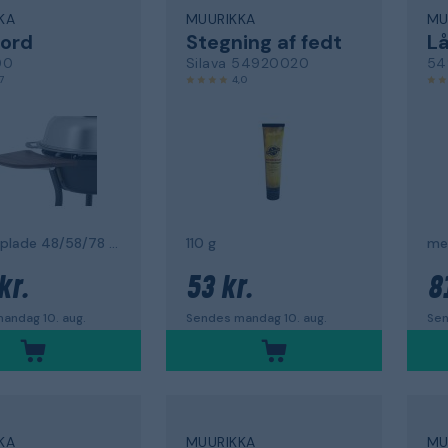
KA
MUURIKKA
MU
ord
Stegning af fedt
L
00
Silava 54920020
54
7
4,0
til stegeplade 48/58/78 cm, sammenklappelig
110 g
kr.
53 kr.
8
andag 10. aug.
Sendes mandag 10. aug.
Sen
KA
MUURIKKA
MU