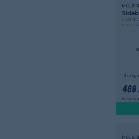
MUURIK
Sideb
549211
3,
468 
Sendes m
MUURIK