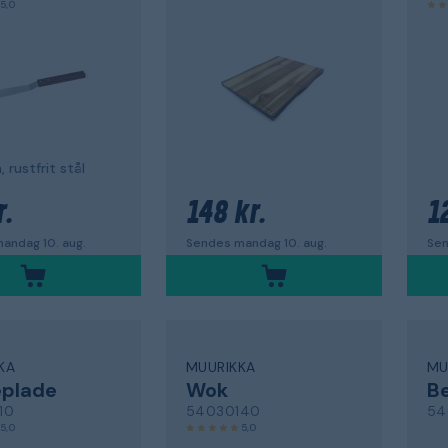
5,0
 rustfrit stål
r.
148 kr.
1
andag 10. aug.
Sendes mandag 10. aug.
Sen
KA
MUURIKKA
MU
eplade
Wok
10
54030140
54
5,0
5,0