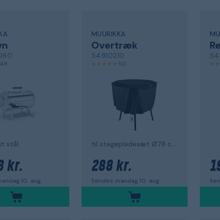
KA
MUURIKKA
MU
vn
Overtræk
R
090
54910210
54
4,8
5,0
it stål
til stegepladesæt Ø78 cm
8 kr.
288 kr.
1
andag 10. aug.
Sendes mandag 10. aug.
Sen