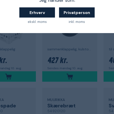
Jeg handler som:
020
54520080
54
5,0
4,2
Erhverv
Privatperson
ekskl. moms
inkl. moms
lappelig
sammenklappelig, kulstofstål
til
kr.
427 kr.
4
andag 10. aug.
Sendes mandag 10. aug.
Sen
KA
MUURIKKA
MU
espade
Skærebræt
S
20
54920120
54