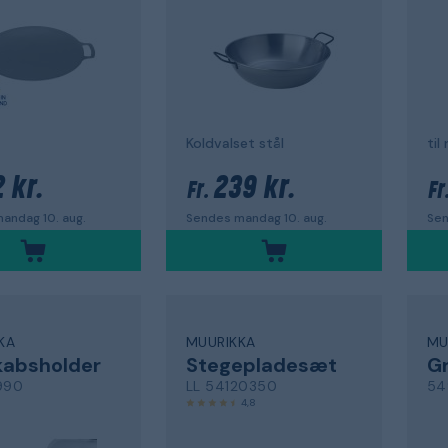
Koldvalset stål
til
 kr.
239 kr.
Fr.
Fr
andag 10. aug.
Sendes mandag 10. aug.
Sen
KA
MUURIKKA
MU
kabsholder
Stegepladesæt
Gr
990
LL 54120350
54
4,8