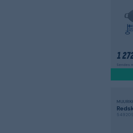
1 272
Sendes m
MUURIK
Reds
54920