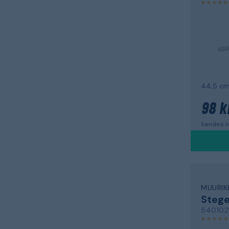
44,5 cm,
98 k
Sendes m
MUURIK
Steg
540102