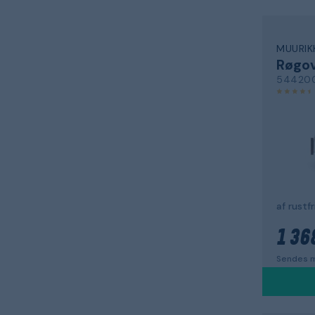
MUURIK
Røgo
54420
af rustfr
1 36
Sendes m