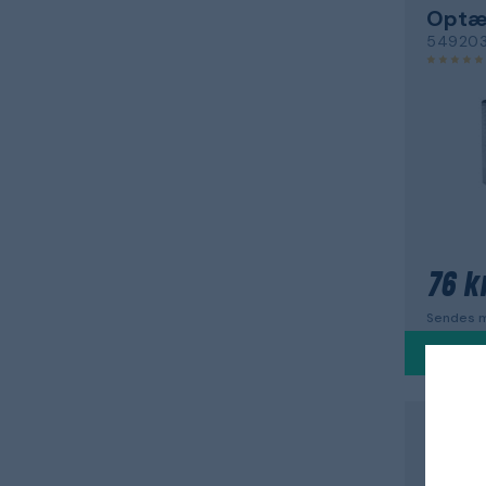
Optæ
54920
76 kr
Sendes m
MUURIK
Udek