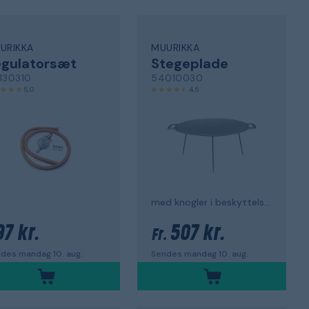
URIKKA
MUURIKKA
egulatorsæt
Stegeplade
130310
54010030
5,0
4,5
med knogler i beskyttelsespose
97 kr.
507 kr.
Fr.
des mandag 10. aug.
Sendes mandag 10. aug.