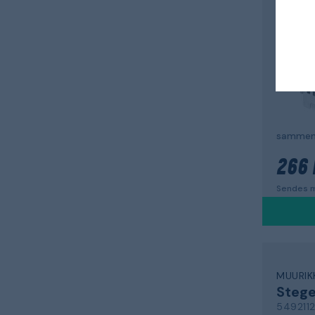
54530
sammenk
266 
Sendes m
MUURIK
Steg
549211