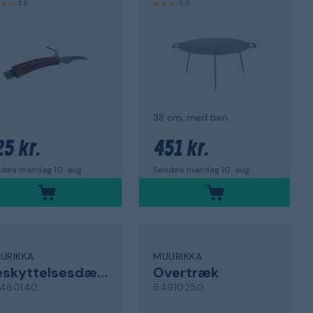
3,5
3,0
38 cm, med ben
25 kr.
451 kr.
des mandag 10. aug.
Sendes mandag 10. aug.
URIKKA
MUURIKKA
Beskyttelsesdæksel
Overtræk
460140
54910250