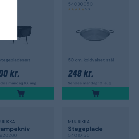
910220
54030050
5,0
 stegepladesæt
50 cm, koldvalset stål
00 kr.
248 kr.
des mandag 10. aug.
Sendes mandag 10. aug.
URIKKA
MUURIKKA
vampekniv
Stegeplade
920260
54010150