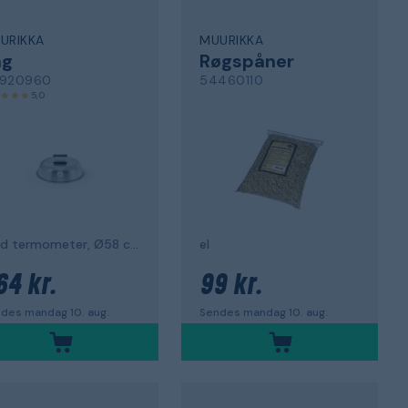
URIKKA
MUURIKKA
åg
Røgspåner
920960
54460110
5,0
med termometer, Ø58 cm
el
64 kr.
99 kr.
des mandag 10. aug.
Sendes mandag 10. aug.