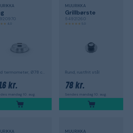
URIKKA
MUURIKKA
åg
Grillbørste
920970
54921260
4,0
5,0
med termometer, Ø78 cm
Rund, rustfrit stål
16 kr.
78 kr.
des mandag 10. aug.
Sendes mandag 10. aug.
URIKKA
MUURIKKA