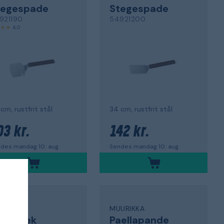
tegespade
Stegespade
921190
54921200
4,0
cm, rustfrit stål
34 cm, rustfrit stål
03 kr.
142 kr.
des mandag 10. aug.
Sendes mandag 10. aug.
URIKKA
MUURIKKA
vertræk
Paellapande