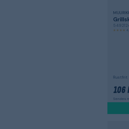
MUURIK
Grill
549212
4
Rustfrit
106 
Sendes m