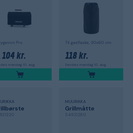
 rygeovn Pro
Til gasflaske, 30x60 cm
104 kr.
118 kr.
.
des mandag 10. aug.
Sendes mandag 10. aug.
URIKKA
MUURIKKA
illbørste
Grillmåtte
921220
54921280