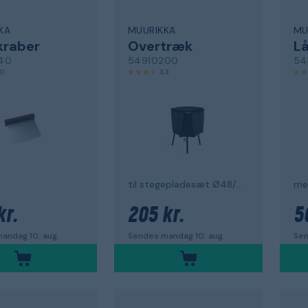
KA
MUURIKKA
MU
skraber
Overtræk
L
40
54910200
54
,0
3,3
til stegepladesæt Ø48/58 cm
kr.
205 kr.
5
andag 10. aug.
Sendes mandag 10. aug.
Sen