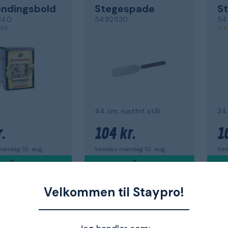
ndingsbold
Stegespade
S
340
54921130
54
5,0
44 cm, rustfrit stål
34 
.
104 kr.
1
andag 10. aug.
Sendes mandag 10. aug.
Sen
Velkommen til Staypro!
KA
MUURIKKA
MU
økken
Stegepande
O