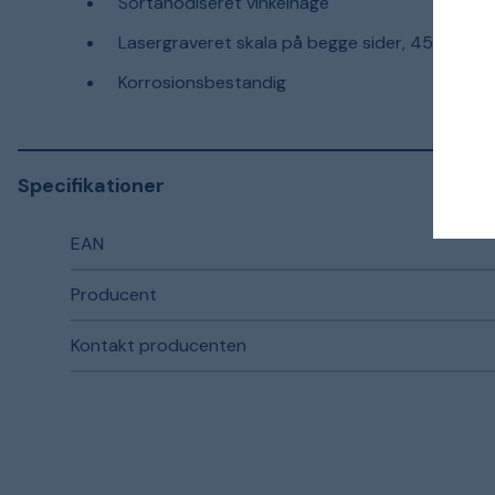
Sortanodiseret vinkelhage
Lasergraveret skala på begge sider, 45°
Korrosionsbestandig
Specifikationer
EAN
Producent
Kontakt producenten