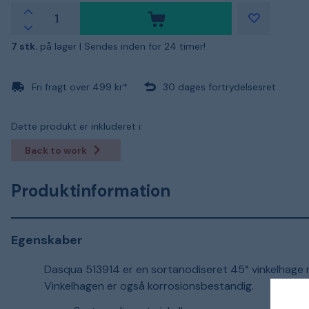
7 stk.
på lager |
Sendes inden for 24 timer!
Fri fragt over 499 kr*
30 dages fortrydelsesret
Dette produkt er inkluderet i:
Back to work
Produktinformation
Egenskaber
Dasqua 513914 er en sortanodiseret 45° vinkelhage m
Vinkelhagen er også korrosionsbestandig.