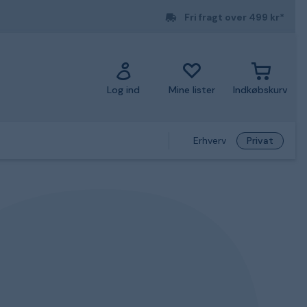
Fri fragt over 499 kr*
Log ind
Mine lister
Indkøbskurv
Erhverv
Privat