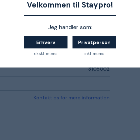
Velkommen til Staypro!
Jeg handler som:
Erhverv
Privatperson
ekskl. moms
inkl. moms
3105002
Kontakt os for mere information