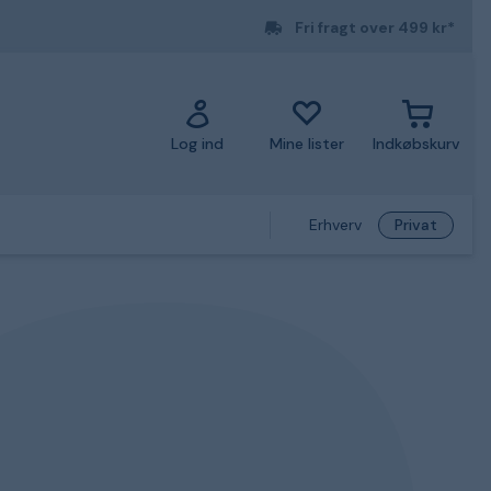
Fri fragt over 499 kr*
Log ind
Mine lister
Indkøbskurv
Erhverv
Privat