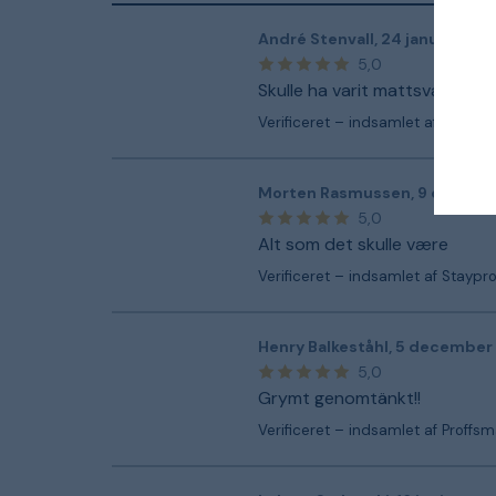
André Stenvall
,
24 januar
5,0
Skulle ha varit mattsvart, lite
Verificeret – indsamlet af Proffs
Morten Rasmussen
,
9 decemb
5,0
Alt som det skulle være
Verificeret – indsamlet af Staypr
Henry Balkeståhl
,
5 december
5,0
Grymt genomtänkt!!
Verificeret – indsamlet af Proffs