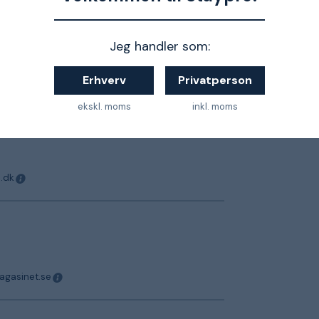
Jeg handler som:
 halkig som den är just nu.
magasinet.se
Erhverv
Privatperson
ekskl. moms
inkl. moms
er
o.dk
magasinet.se