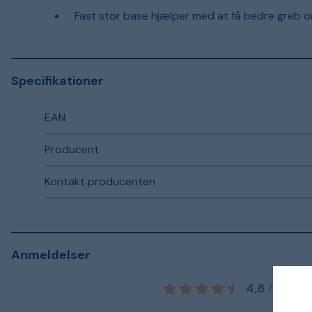
Fast stor base hjælper med at få bedre greb o
Specifikationer
EAN
Producent
Kontakt producenten
Anmeldelser
4,8
6
a
/
5