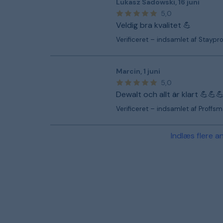
Lukasz Sadowski
,
16 juni
5,0
Veldig bra kvalitet 💪
Verificeret – indsamlet af Staypr
Marcin
,
1 juni
5,0
Dewalt och allt är klart 💪💪
Verificeret – indsamlet af Proffs
Indlæs flere a