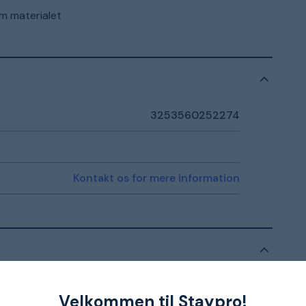
m materialet
3253560252274
Kontakt os for mere information
nmeldelser
Velkommen til Staypro!