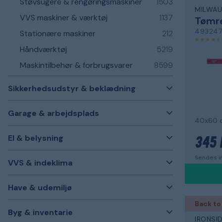
Støvsugere & rengøringsmaskiner
1503
MILWAU
VVS maskiner & værktøj
1137
Tømre
493247
Stationære maskiner
212
Håndværktøj
5219
Maskintilbehør & forbrugsvarer
8599
Sikkerhedsudstyr & beklædning
Garage & arbejdsplads
40x60 
El & belysning
345 
Sendes in
VVS & indeklima
Have & udemiljø
Back to
Byg & inventarie
IRONSI