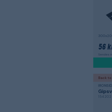
300x2
56 k
Sendes in
Back to
IRONSI
Gipsv
154202