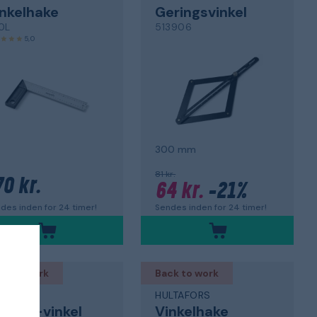
nkelhake
Geringsvinkel
0L
513906
5,0
300 mm
81 kr.
70 kr.
64 kr.
-21%
des inden for 24 timer!
Sendes inden for 24 timer!
ck to work
Back to work
LTAFORS
HULTAFORS
mrer-vinkel
Vinkelhake