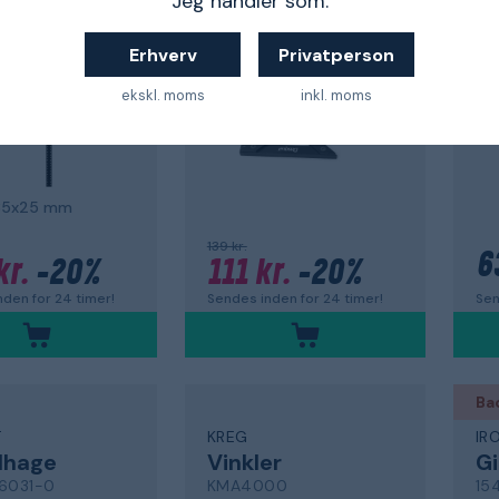
Jeg handler som:
513899
25
Erhverv
Privatperson
ekskl. moms
inkl. moms
35x25 mm
139 kr.
6
kr.
-20%
111 kr.
-20%
Sen
den for 24 timer!
Sendes inden for 24 timer!
Ba
T
KREG
IR
lhage
Vinkler
Gi
6031-0
KMA4000
15