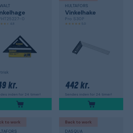
WALT
HULTAFORS
nkelhage
Vinkelhake
HT25227-0
Pro S30P
4,8
5,0
risk
49 kr.
442 kr.
des inden for 24 timer!
Sendes inden for 24 timer!
ck to work
Back to work
LTAFORS
DASQUA