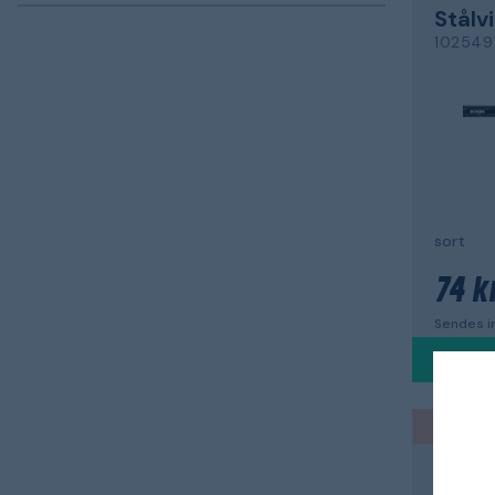
Stålv
102549
sort
74 kr
Sendes in
Back to
DASQU
Gipsv