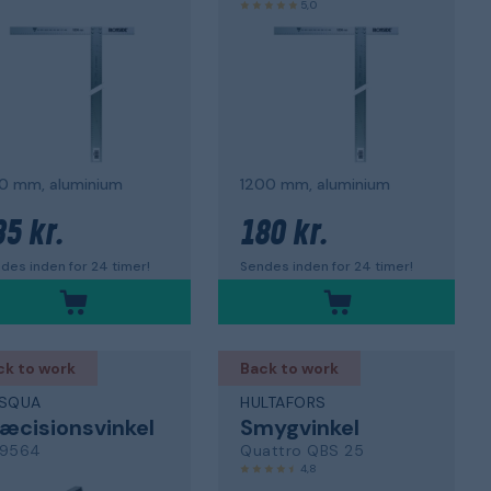
5,0
0 mm, aluminium
1200 mm, aluminium
35 kr.
180 kr.
des inden for 24 timer!
Sendes inden for 24 timer!
ck to work
Back to work
SQUA
HULTAFORS
æcisionsvinkel
Smygvinkel
9564
Quattro QBS 25
4,8