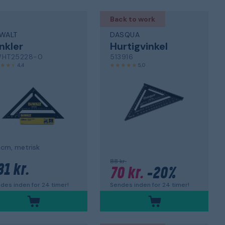
Back to work
WALT
DASQUA
nkler
Hurtigvinkel
HT25228-0
513916
4,4
5,0
cm, metrisk
88 kr.
31 kr.
70 kr.
-20%
des inden for 24 timer!
Sendes inden for 24 timer!