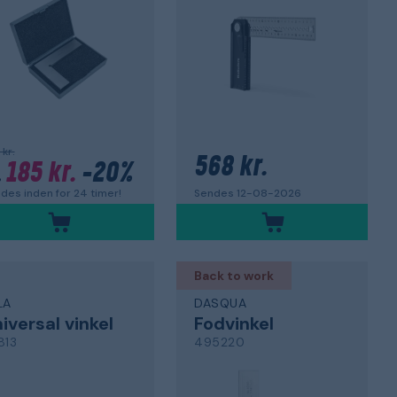
 kr.
568 kr.
185 kr.
-20%
.
Sendes 12-08-2026
des inden for 24 timer!
Back to work
LA
DASQUA
iversal vinkel
Fodvinkel
813
495220