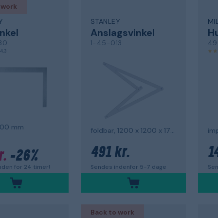
 work
Y
STANLEY
MI
inkel
Anslagsvinkel
Hu
30
1-45-013
49
4,3
400 mm
foldbar, 1200 x 1200 x 1720 mm
imp
491 kr.
1
r.
-26%
Sendes indenfor 5-7 dage
Sen
den for 24 timer!
Back to work