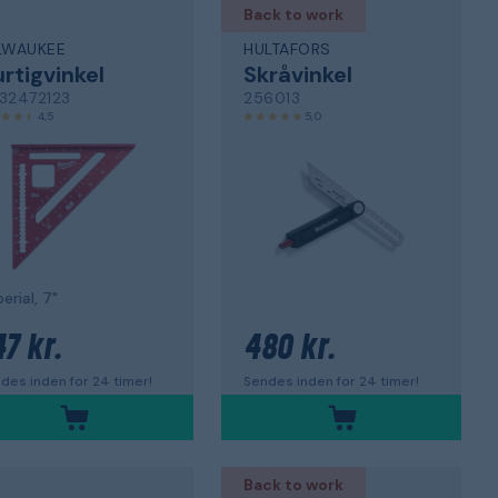
Back to work
LWAUKEE
HULTAFORS
rtigvinkel
Skråvinkel
32472123
256013
4,5
5,0
erial, 7"
47 kr.
480 kr.
des inden for 24 timer!
Sendes inden for 24 timer!
Back to work