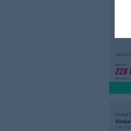
513920
560x12
286 kr.
228 
Sendes in
DEWAL
Vinke
DWHT4