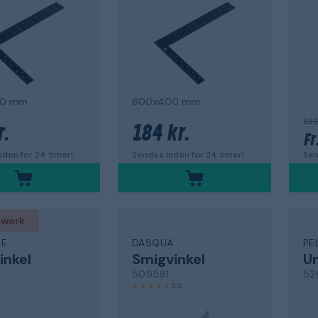
00 mm
600x400 mm
232
r.
184 kr.
Fr
den for 24 timer!
Sendes inden for 24 timer!
Sen
 work
DE
DASQUA
PE
inkel
Smigvinkel
Un
509581
52
5,0