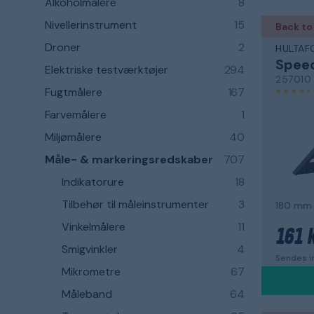
Alkoholmålere
8
Nivellerinstrument
15
Back to
Droner
2
HULTAF
Speed
Elektriske testværktøjer
294
257010
Fugtmålere
167
Farvemålere
1
Miljømålere
40
Måle- & markeringsredskaber
707
Indikatorure
18
Tilbehør til måleinstrumenter
3
180 mm
Vinkelmålere
11
161 k
Smigvinkler
4
Sendes in
Mikrometre
67
Måleband
64