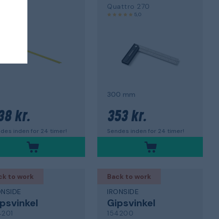
1603
Quattro 270
5,0
300 mm
38 kr.
353 kr.
des inden for 24 timer!
Sendes inden for 24 timer!
ck to work
Back to work
ONSIDE
IRONSIDE
psvinkel
Gipsvinkel
4201
154200