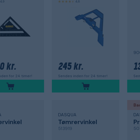
4,9
4,6
90
0 kr.
245 kr.
1
den for 24 timer!
Sendes inden for 24 timer!
Sen
Ba
A
DASQUA
DA
rvinkel
Tømrervinkel
Pr
513919
50