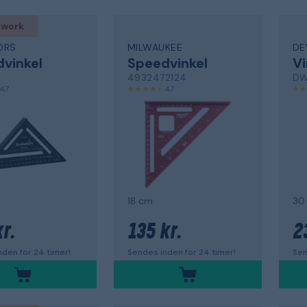
 work
ORS
MILWAUKEE
DE
vinkel
Speedvinkel
Vi
4932472124
DW
4,7
4,7
18 cm
30 
r.
135 kr.
2
den for 24 timer!
Sendes inden for 24 timer!
Sen