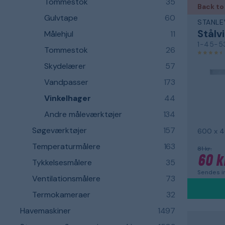
Tommestok
35
Back to
Gulvtape
60
STANLE
Stålv
Målehjul
11
1-45-5
Tommestok
26
Skydelærer
57
Vandpasser
173
Vinkelhager
44
Andre måleværktøjer
134
Søgeværktøjer
157
600 x 
Temperaturmålere
163
81 kr.
60 k
Tykkelsesmålere
35
Sendes in
Ventilationsmålere
73
Termokameraer
32
Havemaskiner
1497