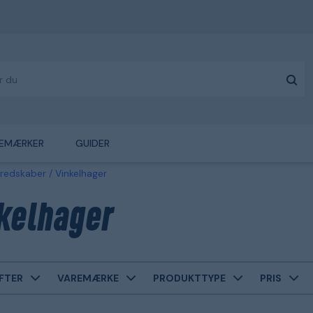
EMÆRKER
GUIDER
sredskaber
Vinkelhager
kelhager
FTER
VAREMÆRKE
PRODUKTTYPE
PRIS