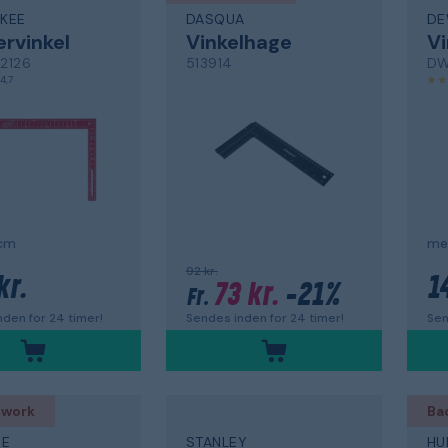
KEE
DASQUA
DE
rvinkel
Vinkelhage
Vi
2126
513914
DW
4,7
cm
met
92 kr.
kr.
1
73 kr.
-21%
Fr.
den for 24 timer!
Sen
Sendes inden for 24 timer!
 work
Ba
DE
STANLEY
HU