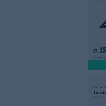
15
Fr.
Sendes in
DASQU
Tømre
513918