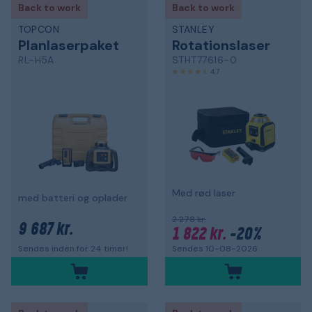
Back to work
Back to work
TOPCON
STANLEY
Planlaserpaket
Rotationslaser
RL-H5A
STHT77616-0
4,7
Med rød laser
med batteri og oplader
2 278 kr.
9 687 kr.
1 822 kr.
-20%
Sendes 10-08-2026
Sendes inden for 24 timer!