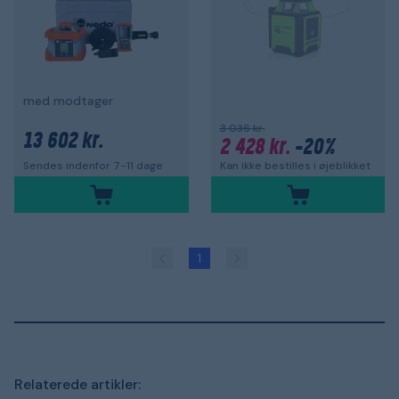
med modtager
3 036 kr.
13 602 kr.
2 428 kr.
-20%
Kan ikke bestilles i øjeblikket
Sendes indenfor 7-11 dage
1
Relaterede artikler: