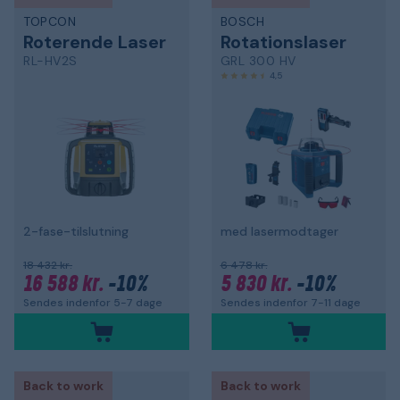
TOPCON
BOSCH
Roterende Laser
Rotationslaser
RL-HV2S
GRL 300 HV
4,5
2-fase-tilslutning
med lasermodtager
18 432 kr.
6 478 kr.
16 588 kr.
-10%
5 830 kr.
-10%
Sendes indenfor 5-7 dage
Sendes indenfor 7-11 dage
Back to work
Back to work