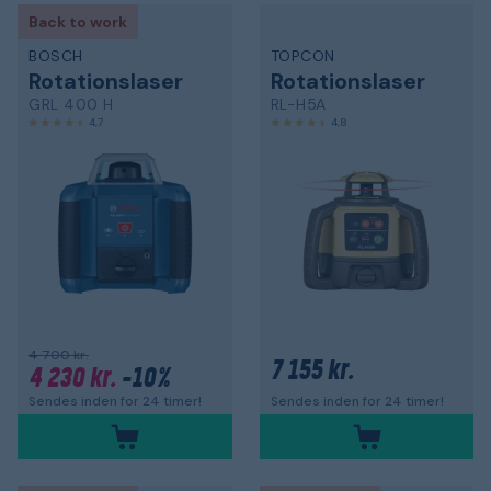
Back to work
BOSCH
TOPCON
Rotationslaser
Rotationslaser
GRL 400 H
RL-H5A
4,7
4,8
4 700 kr.
7 155 kr.
4 230 kr.
-10%
Sendes inden for 24 timer!
Sendes inden for 24 timer!