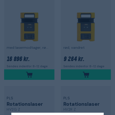
med lasermodtager, rød, vandret
rød, vandret
16 896 kr.
9 264 kr.
Sendes indenfor 8-12 dage
Sendes indenfor 8-12 dage
PLS
PLS
Rotationslaser
Rotationslaser
HV2G Z
HV2R Z