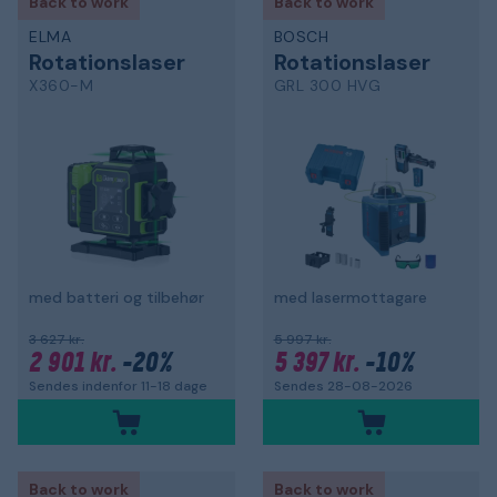
Back to work
Back to work
ELMA
BOSCH
Rotationslaser
Rotationslaser
X360-M
GRL 300 HVG
med batteri og tilbehør
med lasermottagare
3 627 kr.
5 997 kr.
2 901 kr.
-20%
5 397 kr.
-10%
Sendes indenfor 11-18 dage
Sendes 28-08-2026
Back to work
Back to work