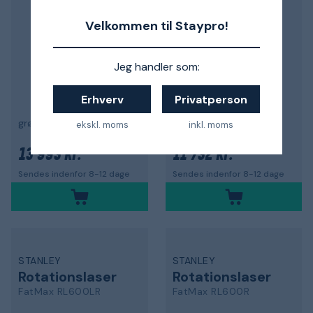
Velkommen til Staypro!
Jeg handler som:
Erhverv
Privatperson
grøn
rød
ekskl. moms
inkl. moms
13 993 kr.
11 732 kr.
Sendes indenfor 8-12 dage
Sendes indenfor 8-12 dage
STANLEY
STANLEY
Rotationslaser
Rotationslaser
FatMax RL600LR
FatMax RL600R