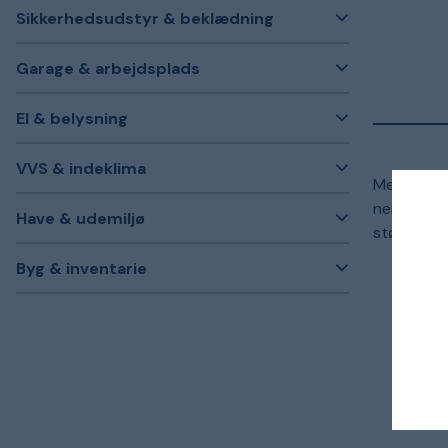
Sikkerhedsudstyr & beklædning
Garage & arbejdsplads
El & belysning
VVS & indeklima
Med laserk
nemt at si
Have & udemiljø
større by
Byg & inventarie