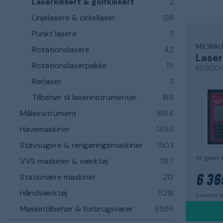
Laserkikkert & golfkikkert
2
Linjelasere & cirkellaser
138
Punkt lasere
3
MILWAU
Rotationslasere
42
Lase
Rotationslaserpakke
15
RD300
Rørlaser
3
Tilbehør til laserinstrumenter
189
Måleinstrument
1694
Havemaskiner
1496
Støvsugere & rengøringsmaskiner
1503
VVS maskiner & værktøj
1137
Stationære maskiner
212
6 36
Håndværktøj
5218
Sendes i
Maskintilbehør & forbrugsvarer
8596