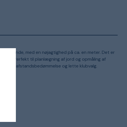
re afstande, med en nøjagtighed på ca. en meter. Det er
relse. Perfekt til planlægning af jord og opmåling af
ælpe med afstandsbedømmelse og lette klubvalg.