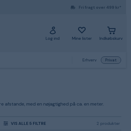
Fri fragt over 499 kr*
Log ind
Mine lister
Indkøbskurv
Erhverv
Privat
ere afstande, med en nøjagtighed på ca. en meter.
VIS ALLE 5 FILTRE
2 produkter