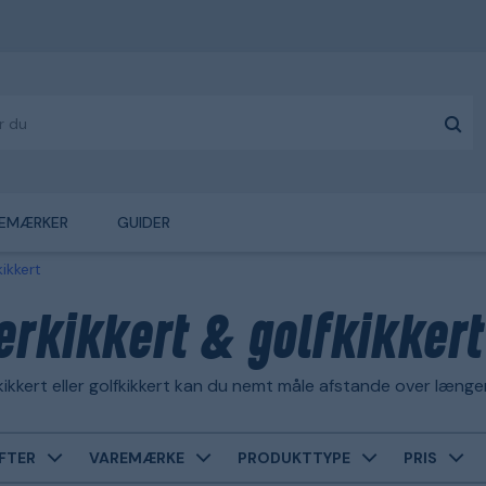
EMÆRKER
GUIDER
kikkert
erkikkert & golfkikkert
ikkert eller golfkikkert kan du nemt måle afstande over læng
FTER
VAREMÆRKE
PRODUKTTYPE
PRIS