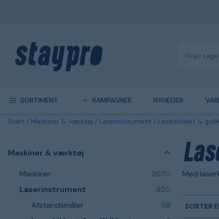
SORTIMENT
KAMPAGNER
NYHEDER
VAR
Start
Maskiner & værktøj
Laserinstrument
Laserkikkert & golf
Las
Maskiner & værktøj
Maskiner
3670
Med laserk
Laserinstrument
450
Afstandsmåler
58
SORTER E