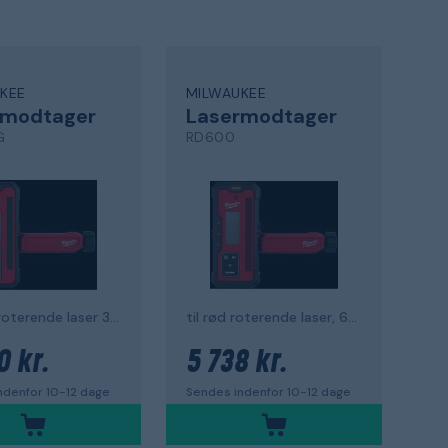
KEE
MILWAUKEE
rmodtager
Lasermodtager
G
RD600
til grøn roterende laser 300 m
til rød roterende laser, 600 m
0 kr.
5 738 kr.
ndenfor 10-12 dage
Sendes indenfor 10-12 dage