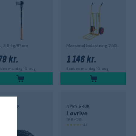
, 3,6 kg/91 cm
Maksimal belastning 250 kg
79 kr.
1 146 kr.
des mandag 10. aug.
Sendes mandag 10. aug.
RBY BRUK
NYBY BRUK
ul
Løvrive
072
166-25
5,0
4,4