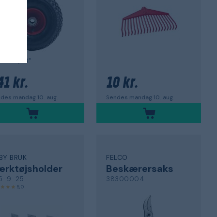
0-R K, 10"
41 kr.
10 kr.
des mandag 10. aug.
Sendes mandag 10. aug.
BY BRUK
FELCO
rktøjsholder
Beskærersaks
5-9-25
38300004
5,0