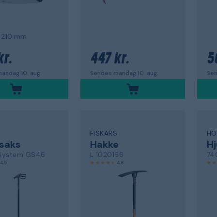
 210 mm
kr.
447 kr.
5
andag 10. aug.
Sendes mandag 10. aug.
Sen
S
FISKARS
HÖ
saks
Hakke
Hj
System GS46
L 1020166
74
4,5
4,8