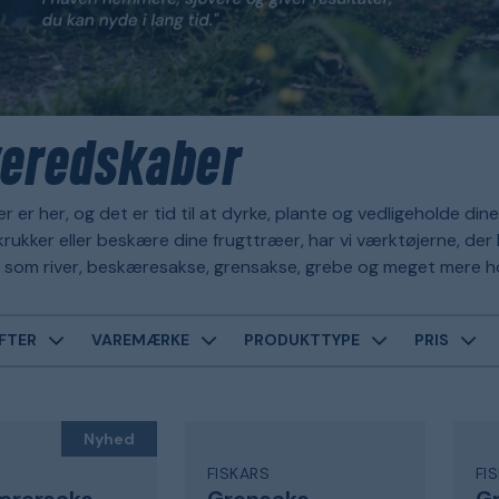
eredskaber
er er her, og det er tid til at dyrke, plante og vedligeholde d
rukker eller beskære dine frugttræer, har vi værktøjerne, de
 som river, beskæresakse, grensakse, grebe og meget mere h
FTER
VAREMÆRKE
PRODUKTTYPE
PRIS
Nyhed
S
FISKARS
FI
ærersaks
Grensaks
G