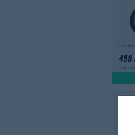
inkl. aks
458 
Sendes m
FISKAR
Unive
PowerG