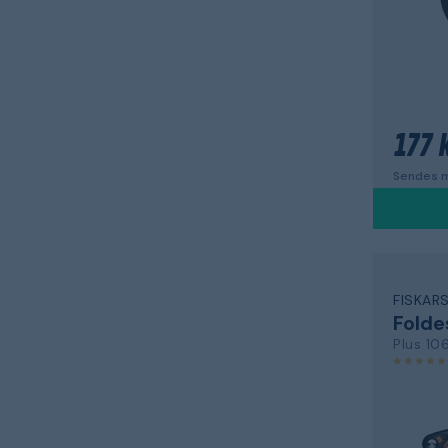
177 k
Sendes m
FISKAR
Folde
Plus 10