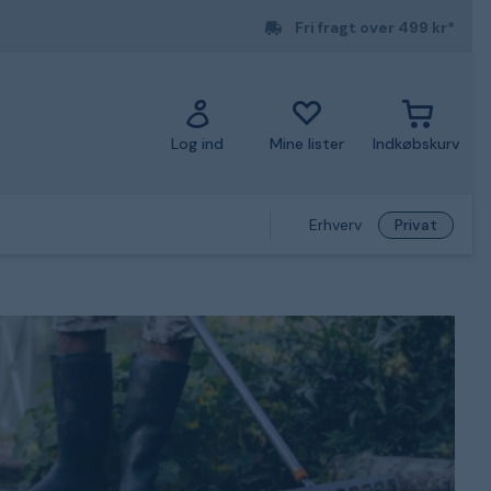
Fri fragt over 499 kr*
Log ind
Mine lister
Indkøbskurv
Erhverv
Privat