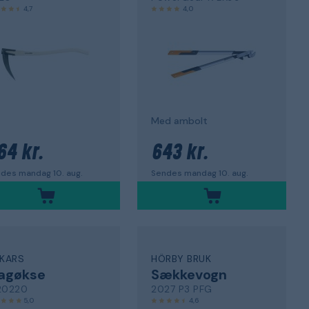
4,7
4,0
Med ambolt
64 kr.
643 kr.
des mandag 10. aug.
Sendes mandag 10. aug.
SKARS
HÖRBY BRUK
lagøkse
Sækkevogn
20220
2027 P3 PFG
5,0
4,6