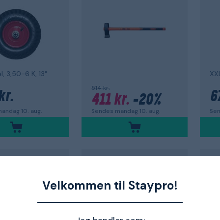
el, 3,50-6 K, 13"
XXL
514 kr.
kr.
6
411 kr.
-20%
andag 10. aug.
Sen
Sendes mandag 10. aug.
S
NELSON GARDEN
HÖ
rsalklipper
Havesæk
Hj
Velkommen til Staypro!
ear X UPX82
WasteBag
74
4,7
4,9