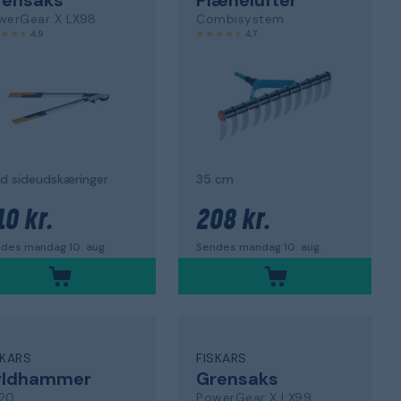
werGear X LX98
Combisystem
4,9
4,7
d sideudskæringer
35 cm
10 kr.
208 kr.
des mandag 10. aug.
Sendes mandag 10. aug.
SKARS
FISKARS
yldhammer
Grensaks
20
PowerGear X LX99