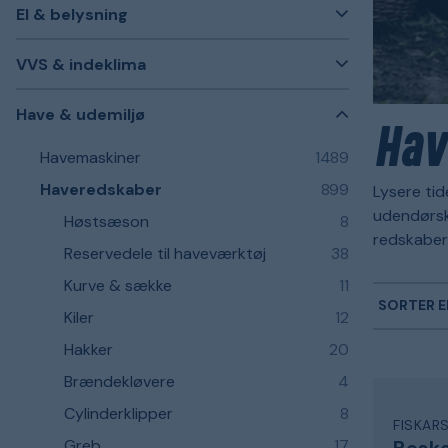
El & belysning
VVS & indeklima
Have & udemiljø
Hav
Havemaskiner
1489
Haveredskaber
899
Lysere tid
udendørsk
Høstsæson
8
redskaber
Reservedele til haveværktøj
38
Kurve & sække
11
SORTER E
Kiler
12
Hakker
20
Brændekløvere
4
Cylinderklipper
8
FISKAR
Besk
Greb
17