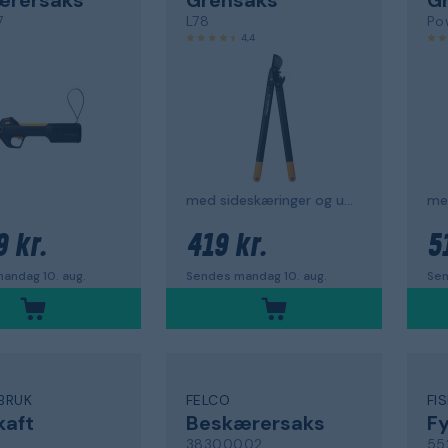
7
L78
Po
4,4
med sideskæringer og udvekslingsforhold
me
9 kr.
419 kr.
5
andag 10. aug.
Sendes mandag 10. aug.
Sen
BRUK
FELCO
FI
kaft
Beskærersaks
F
38300002
55