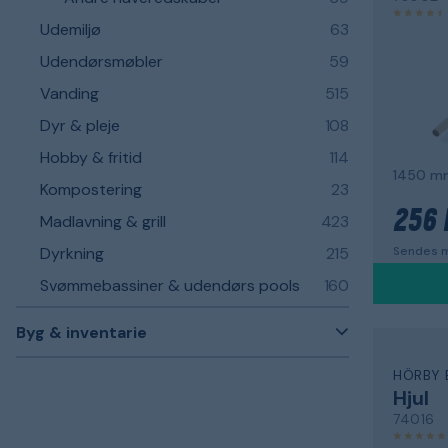
Udemiljø
63
Udendørsmøbler
59
Vanding
515
Dyr & pleje
108
Hobby & fritid
114
Kompostering
23
256 
Madlavning & grill
423
Sendes m
Dyrkning
215
Svømmebassiner & udendørs pools
160
Byg & inventarie
HÖRBY 
Hjul
74016