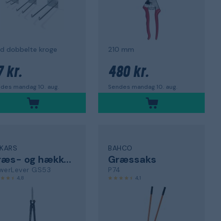
d dobbelte kroge
210 mm
7 kr.
480 kr.
des mandag 10. aug.
Sendes mandag 10. aug.
SKARS
BAHCO
Græs- og hækkeklippere
Græssaks
werLever GS53
P74
4,8
4,1