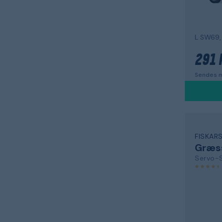
L SW69,
291 
Sendes m
FISKAR
Græs
Servo-