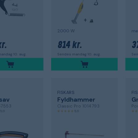
2000 W
me
r.
814 kr.
3
andag 10. aug.
Sendes mandag 10. aug.
Sen
S
FISKARS
FI
sav
Fyldhammer
67553
Classic Pro 1014793
Po
5,0
5,0