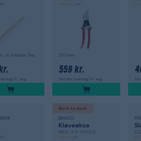
4,5
4,8
1450 mm, til trillebør Ekeby
215 mm
kr.
559 kr.
4
andag 10. aug.
Sendes mandag 10. aug.
Sen
Back to work
BRUK
BAHCO
FI
Kløveøkse
S
MES-3.5-900FG
10
5,0
4,0