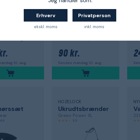
Jeg handler som:
Erhverv
Privatperson
ekskl. moms
inkl. moms
eudskæringer
60x60x75 cm, 270 l
3,0
kr.
90 kr.
2
andag 10. aug.
Sendes mandag 10. aug.
Sen
S
HOZELOCK
NY
hørssæt
Ukrudtsbrænder
Væ
ear
Green Power XL
23
4,6
3,5