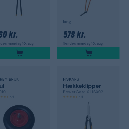
lang
60 kr.
578 kr.
des mandag 10. aug.
Sendes mandag 10. aug.
RBY BRUK
FISKARS
ul
Hækkeklipper
019
PowerGear X HSX92
4,4
4,8