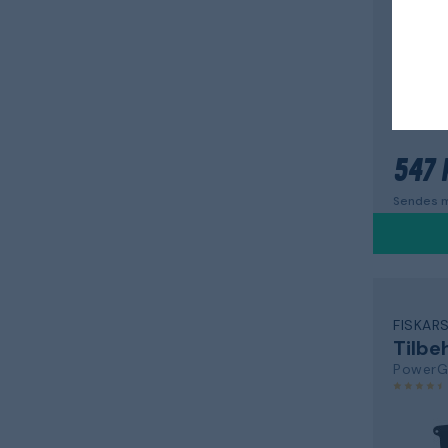
med sid
547 
Sendes m
FISKAR
Tilbe
PowerG