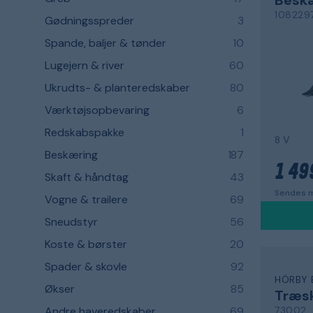
108229
Gødningsspreder
3
Spande, baljer & tønder
10
Lugejern & river
60
Ukrudts- & planteredskaber
80
Værktøjsopbevaring
6
Redskabspakke
1
8 V
Beskæring
187
1 49
Skaft & håndtag
43
Sendes m
Vogne & trailere
69
Sneudstyr
56
Koste & børster
20
Spader & skovle
92
HÖRBY 
Økser
85
Træs
73002
Andre haveredskaber
69