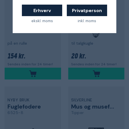
Erhverv
Privatperson
ekskl. moms
inkl. moms
på en rulle
til talgkugle
154 kr.
20 kr.
Sendes inden for 24 timer!
Sendes inden for 24 timer!
NYBY BRUK
SILVERLINE
Fuglefodere
Mus og musefælde
6525-8
Tipper