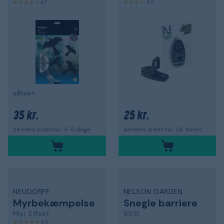
4,7
3,5
silhuet
35 kr.
25 kr.
Sendes indenfor 3-5 dage
Sendes inden for 24 timer!
NEUDORFF
NELSON GARDEN
Myrbekæmpelse
Snegle barriere
Myr Effekt
8531
5,0