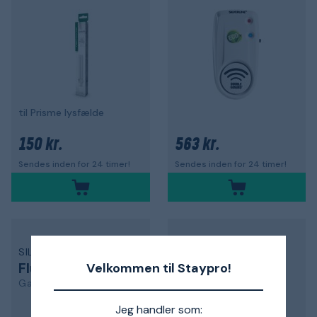
til Prisme lysfælde
150 kr.
563 kr.
Sendes inden for 24 timer!
Sendes inden for 24 timer!
SILVALURE
NYBY BRUK
Fluepapir
Fuglefodere
Velkommen til Staypro!
Gardinen Super
6519-8
4,0
Jeg handler som: