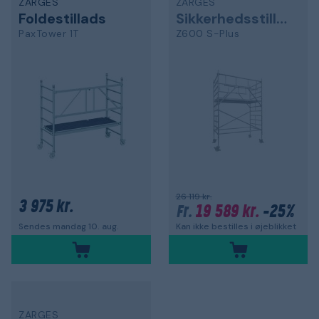
ZARGES
ZARGES
Foldestillads
Sikkerhedsstilladser
PaxTower 1T
Z600 S-Plus
26 119 kr.
3 975 kr.
19 589 kr.
-25%
Fr.
Kan ikke bestilles i øjeblikket
Sendes mandag 10. aug.
ZARGES