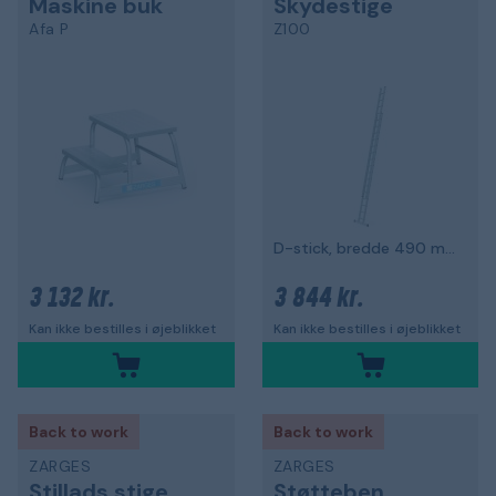
Maskine buk
Skydestige
Afa P
Z100
D-stick, bredde 490 mm
3 132 kr.
3 844 kr.
Kan ikke bestilles i øjeblikket
Kan ikke bestilles i øjeblikket
Back to work
Back to work
ZARGES
ZARGES
Stillads stige
Støtteben