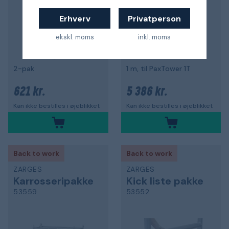
Erhverv
Privatperson
ekskl. moms
inkl. moms
2-pak
1 m, til PaxTower 1T
621 kr.
5 386 kr.
Kan ikke bestilles i øjeblikket
Kan ikke bestilles i øjeblikket
Back to work
Back to work
ZARGES
ZARGES
Karrosseripakke
Kick liste pakke
53559
53552