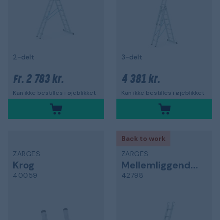
2-delt
3-delt
2 783 kr.
4 381 kr.
Fr.
Kan ikke bestilles i øjeblikket
Kan ikke bestilles i øjeblikket
Back to work
ZARGES
ZARGES
Krog
Mellemliggende stige
40059
42798