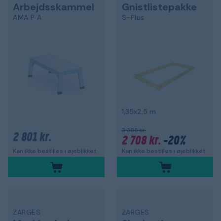
Arbejdsskammel
Gnistlistepakke
AMA P A
S-Plus
1,35x2,5 m
3 385 kr.
2 801 kr.
2 708 kr.
-20%
Kan ikke bestilles i øjeblikket
Kan ikke bestilles i øjeblikket
ZARGES
ZARGES