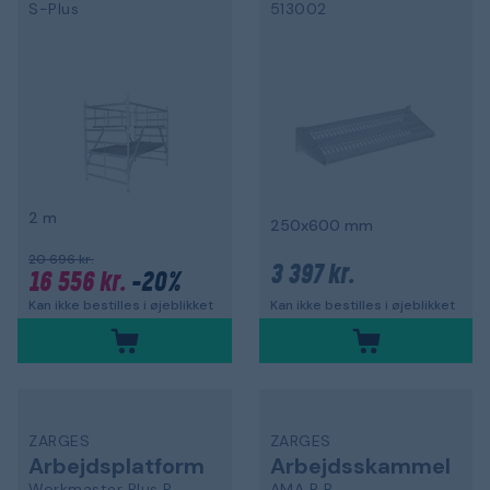
S-Plus
513002
2 m
250x600 mm
20 696 kr.
3 397 kr.
16 556 kr.
-20%
Kan ikke bestilles i øjeblikket
Kan ikke bestilles i øjeblikket
ZARGES
ZARGES
Arbejdsplatform
Arbejdsskammel
Workmaster Plus P
AMA P B