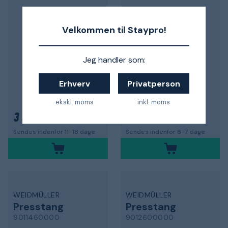
Velkommen til Staypro!
Jeg handler som:
Erhverv
Privatperson
PZ 1,5
ekskl. moms
inkl. moms
3 577 kr.
1 574 kr.
Sendes indenfor 11-18 dage
Sendes indenfor 6-7 dage
WEIDMÜLLER
WEIDMÜLLER
Presstang
Presstang
9011460000
9012600000