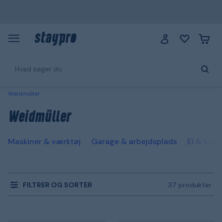
Weidmüller
Weidmüller
Maskiner & værktøj
Garage & arbejdsplads
El & bely
FILTRER OG SORTER
37 produkter