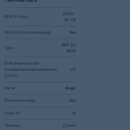
Tekniske data
2022-
REACH Dato
10-28
REACH informationspligt
Nej
AEP 2C
Type
10/16
Brandhæmmende
installationsmaterialeklasse
V0
(UL94)
Farve
Beige
Partitionsmodel
Nej
snap-in
Ja
Tykkelse
2,1 mm