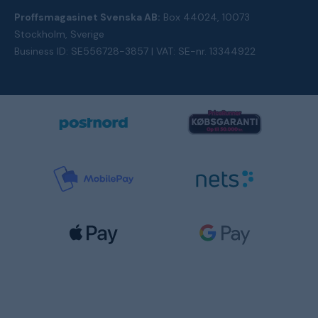
Proffsmagasinet Svenska AB:
Box 44024, 10073
Stockholm, Sverige
Business ID: SE556728-3857 | VAT: SE-nr. 13344922