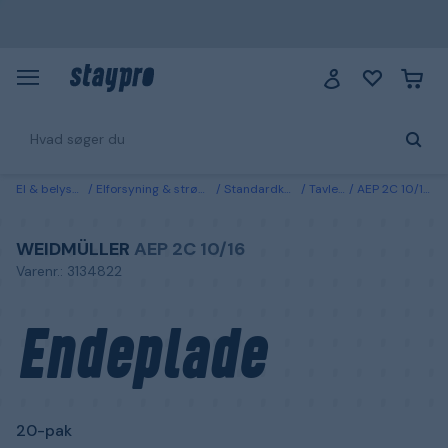
El & belysning
Elforsyning & strømfordeling
Standardkomponenter
Tavler & holdere
AEP 2C 10/16 Weidmüller Endeplade 20-pak
WEIDMÜLLER
AEP 2C 10/16
Varenr.: 3134822
Endeplade
20-pak