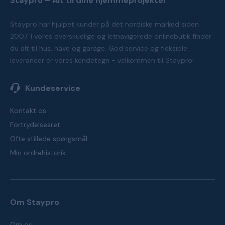
Staypro – Alt til dine hjemmeprojekter
Staypro har hjulpet kunder på det nordiske marked siden
2007. I vores overskuelige og letnavigerede onlinebutik finder
du alt til hus, have og garage. God service og fleksible
leverancer er vores kendetegn - velkommen til Staypro!
Kundeservice
Kontakt os
Fortrydelsesret
Ofte stillede spørgsmål
Min ordrehistorik
Om Staypro
Om os