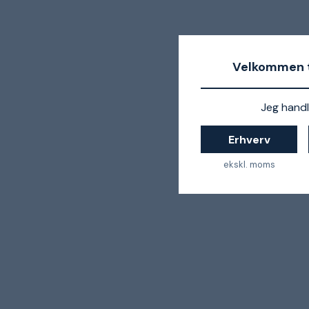
Velkommen t
Jeg handl
Erhverv
ekskl. moms