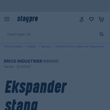
VVS & indeklima
Vaskerum
Tørrestativer
69000 Erics Industrier Ekspander stang 1400-2100 mm
ERICS INDUSTRIER
69000
Varenr.: 3040147
Ekspander
stang