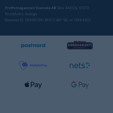
Proffsmagasinet Svenska AB:
Box 44024, 10073
Stockholm, Sverige
Business ID: SE556728-3857 | VAT: SE-nr. 13344922