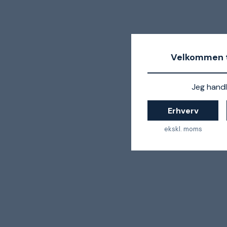
Velkommen t
Jeg handl
Erhverv
ekskl. moms