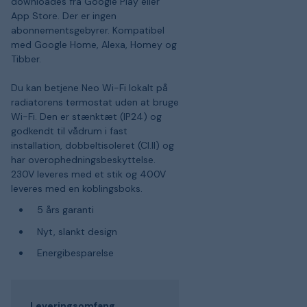
downloades fra Google Play eller
App Store. Der er ingen
abonnementsgebyrer. Kompatibel
med Google Home, Alexa, Homey og
Tibber.
Du kan betjene Neo Wi-Fi lokalt på
radiatorens termostat uden at bruge
Wi-Fi. Den er stænktæt (IP24) og
godkendt til vådrum i fast
installation, dobbeltisoleret (Cl.II) og
har overophedningsbeskyttelse.
230V leveres med et stik og 400V
leveres med en koblingsboks.
5 års garanti
Nyt, slankt design
Energibesparelse
Leveringsomfang