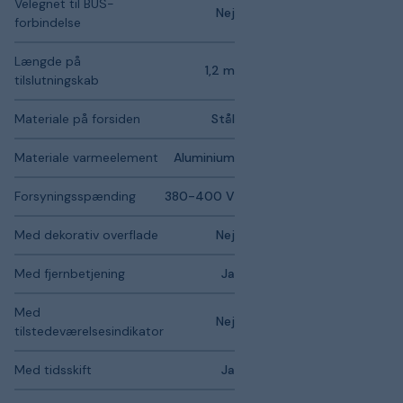
Velegnet til BUS-
Nej
forbindelse
Længde på
1,2 m
tilslutningskab
Materiale på forsiden
Stål
Materiale varmeelement
Aluminium
Forsyningsspænding
380-400 V
Med dekorativ overflade
Nej
Med fjernbetjening
Ja
Med
Nej
tilstedeværelsesindikator
Med tidsskift
Ja