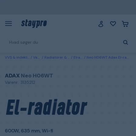
VVS & indeklima
Varme
Radiatorer & elementer
Elradiatorer
Neo H06WT Adax El-radiator 600W, 635 mm, Wi-fi 400 V, hvid
ADAX
Neo H06WT
Varenr.: 3135212
El-radiator
600W, 635 mm, Wi-fi