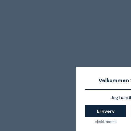
Velkommen t
Jeg handl
Erhverv
ekskl. moms