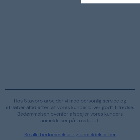
Hos Staypro arbejder vi med personlig service og
stræber altid efter, at vores kunder bliver godt tilfredse.
Bedømmelsen ovenfor afspejler vores kunders
anmeldelser på Trustpilot.
Se alle bedømmelser og anmeldelser her