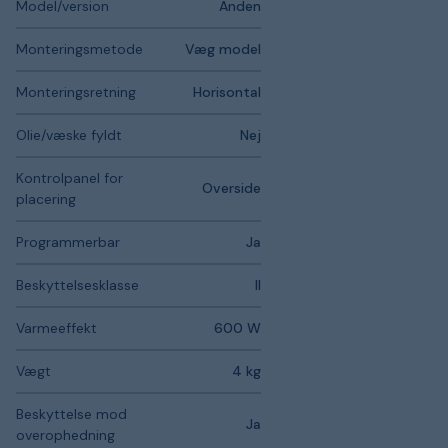
Model/version
Anden
Monteringsmetode
Væg model
Monteringsretning
Horisontal
Olie/væske fyldt
Nej
Kontrolpanel for
Overside
placering
Programmerbar
Ja
Beskyttelsesklasse
II
Varmeeffekt
600 W
Vægt
4 kg
Beskyttelse mod
Ja
overophedning