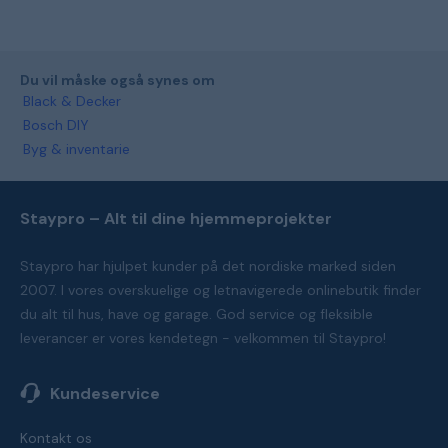
Du vil måske også synes om
Black & Decker
Bosch DIY
Byg & inventarie
Staypro – Alt til dine hjemmeprojekter
Staypro har hjulpet kunder på det nordiske marked siden
2007. I vores overskuelige og letnavigerede onlinebutik finder
du alt til hus, have og garage. God service og fleksible
leverancer er vores kendetegn - velkommen til Staypro!
Kundeservice
Kontakt os