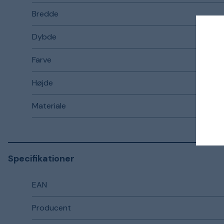
Bredde
Dybde
Farve
Højde
Materiale
Specifikationer
EAN
Producent