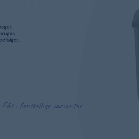
 meget
 bruges
edfølger.
Fås i forskellige varianter