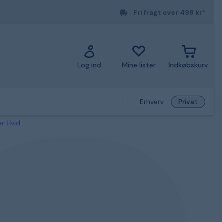
Fri fragt over 499 kr*
Log ind
Mine lister
Indkøbskurv
Erhverv
Privat
er Hvid