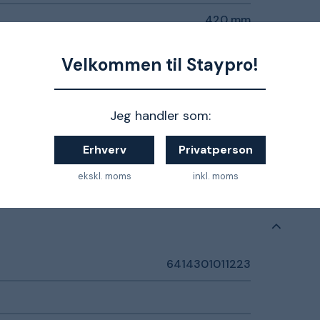
420 mm
280 mm
Velkommen til Staypro!
Hvid
Jeg handler som:
575 mm
Erhverv
Privatperson
Plastic
ekskl. moms
inkl. moms
6414301011223