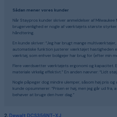
Sådan mener vores kunder
Når Staypros kunder skriver anmeldelser af Milwaukee 
brugervenlighed er nogle af værktøjets største styrke
håndtering.
En kunde skriver: “Jeg har brugt mange multiværktøjer
automatiske funktion justerer værktøjet hastigheden e
værktøj, som enhver boligejer har brug for (efter min me
Flere værdsætter værktøjets ergonomi og kapacitet. En 
materiale virkelig effektivt.” En anden nævner: “Lidt støj
Nogle påpeger dog mindre ulemper, såsom høj pris og 
kunde opsummerer: “Prisen er høj, men jeg går ud fra, 
behøver at bruge den hver dag.”
2.
Dewalt DCS356NT-XJ