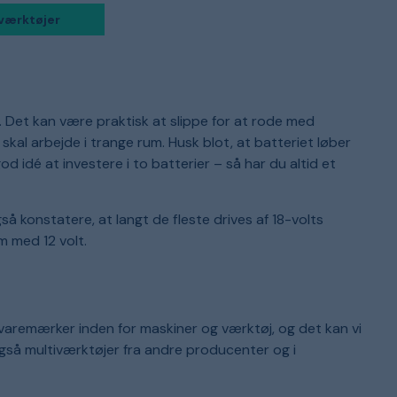
k
s
iværktøjer
v
p
k
d
o
v
 Det kan være praktisk at slippe for at rode med
skal arbejde i trange rum. Husk blot, at batteriet løber
od idé at investere i to batterier – så har du altid et
 konstatere, at langt de fleste drives af 18-volts
m med 12 volt.
varemærker inden for maskiner og værktøj, og det kan vi
 også multiværktøjer fra andre producenter og i