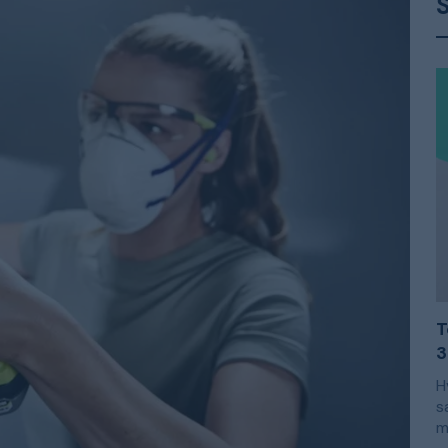
T
3
H
s
m