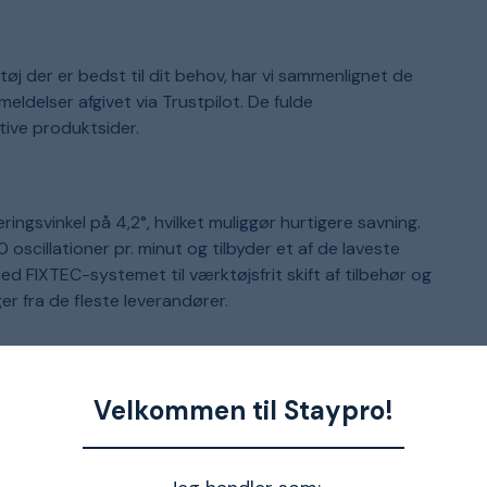
øj der er bedst til dit behov, har vi sammenlignet de
meldelser afgivet via Trustpilot. De fulde
ive produktsider.
ngsvinkel på 4,2°, hvilket muliggør hurtigere savning.
scillationer pr. minut og tilbyder et af de laveste
ed FIXTEC-systemet til værktøjsfrit skift af tilbehør og
er fra de fleste leverandører.
Velkommen til Staypro!