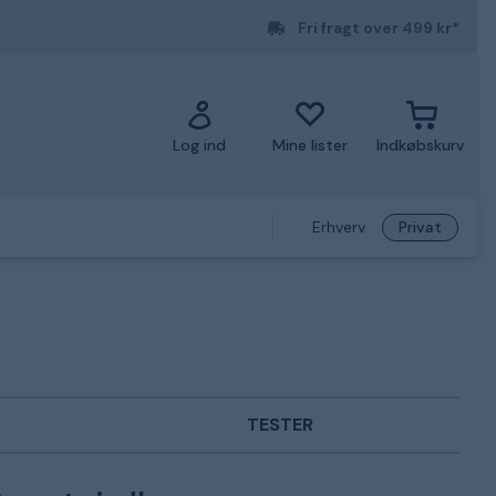
Fri fragt over 499 kr*
Log ind
Mine lister
Indkøbskurv
Erhverv
Privat
TESTER