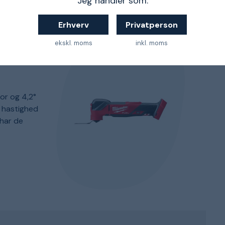
Jeg handler som:
Erhverv
Privatperson
ekskl. moms
inkl. moms
or og 4,2°
s hastighed
har de