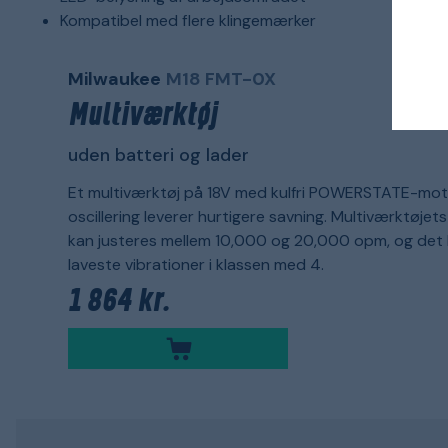
Kompatibel med flere klingemærker
Milwaukee
M18 FMT-0X
Multiværktøj
uden batteri og lader
Et multiværktøj på 18V med kulfri POWERSTATE-mot
oscillering leverer hurtigere savning. Multiværktøjet
kan justeres mellem 10,000 og 20,000 opm, og det 
laveste vibrationer i klassen med 4.
1 864 kr.