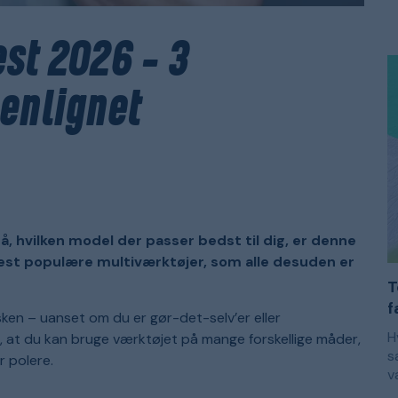
m
E
k
s
s
e
est 2026 – 3
s
s
F
b
m
f
f
enlignet
e
m
m
p
d
på, hvilken model der passer bedst til dig, er denne
3 mest populære multiværktøjer, som alle desuden er
T
f
sken – uanset om du er gør-det-selv’er eller
H
ør, at du kan bruge værktøjet på mange forskellige måder,
s
er polere.
v
r
M