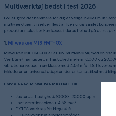
Multiværktøj bedst i test 2026
For at gøre det nemmere for dig at vælge, hvilket multiværkt
multiværktøjer, vi sælger flest af lige nu, og samlet kundean
produktanmeldelser kan læses i deres helhed på de respekt
1.
Milwaukee M18 FMT-0X
Milwaukee M18 FMT-0X er et 18V multiværktøj med en oscilleri
Værktøjet har justerbar hastighed mellem 10.000 og 20.000 o
vibrationsniveauer i sin klasse med 4,56 m/s². Det leveres m
inkluderer en universel adapter, der er kompatibel med kling
Fordele ved Milwaukee M18 FMT-0X:
Justerbar hastighed: 10.000–20.000 opm
Lavt vibrationsniveau: 4,56 m/s²
FIXTEC værktøjsfrit klingeskift
LED-belysning af arbejdsområdet