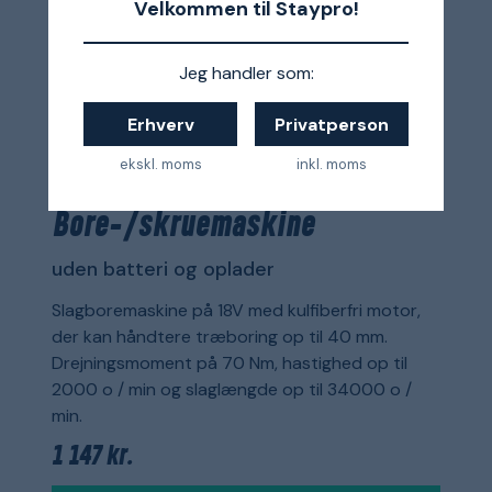
Velkommen til Staypro!
Jeg handler som:
Erhverv
Privatperson
ekskl. moms
inkl. moms
Dewalt
DCD796NT
Bore-/skruemaskine
uden batteri og oplader
Slagboremaskine på 18V med kulfiberfri motor,
der kan håndtere træboring op til 40 mm.
Drejningsmoment på 70 Nm, hastighed op til
2000 o / min og slaglængde op til 34000 o /
min.
1 147 kr.