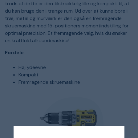
trods af dette er den tilstrækkelig lille og kompakt til, at
du kan bruge den i trange rum. Ud over at kunne bore i
træ, metal og murværk er den også en fremragende
skruemaskine med 15-positioners momentindstilling for
optimal præcision. Et fremragende valg, hvis du ønsker
en kraftfuld allroundmaskine!
Fordele
Høj ydeevne
Kompakt
Fremragende skruemaskine