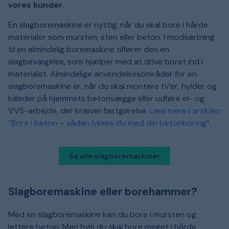
vores kunder.
En slagboremaskine er nyttig, når du skal bore i hårde
materialer som mursten, sten eller beton. I modsætning
til en almindelig boremaskine tilfører den en
slagbevægelse, som hjælper med at drive boret ind i
materialet. Almindelige anvendelsesområder for en
slagboremaskine er, når du skal montere tv’er, hylder og
billeder på hjemmets betonvægge eller udføre el- og
VVS-arbejde, der kræver fastgørelse.
Læs mere i artiklen
“Bore i beton – sådan lykkes du med din betonboring”
.
Se alle slagboremaskiner
Slagboremaskine eller borehammer?
Med en slagboremaskine kan du bore i mursten og
lettere beton. Men hvis du skal bore meget i hårde