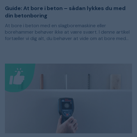
Guide: At bore i beton – sådan lykkes du med
din betonboring
At bore i beton med en slagboremaskine eller
borehammer behøver ikke at være svært. I denne artikel
fortæller vi dig alt, du behøver at vide om at bore med
betonbor, vælge plugs og skruer i din betonvæg.
Er væggen, hvor det nye tv skal hænges op, hård og
stiv? Fortvivl ikke! At bore i beton kræver ganske vist
andre værktøjer og lidt mere arbejde end at skrue i træ
eller gips, men når du først har fået dit tv, billede eller
hylde hængt op, vil det sidde trygt og sikkert.