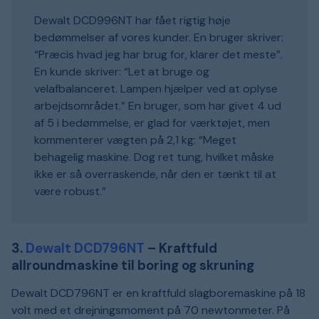
Dewalt DCD996NT har fået rigtig høje
bedømmelser af vores kunder. En bruger skriver:
“Præcis hvad jeg har brug for, klarer det meste”.
En kunde skriver: “Let at bruge og
velafbalanceret. Lampen hjælper ved at oplyse
arbejdsområdet.” En bruger, som har givet 4 ud
af 5 i bedømmelse, er glad for værktøjet, men
kommenterer vægten på 2,1 kg: “Meget
behagelig maskine. Dog ret tung, hvilket måske
ikke er så overraskende, når den er tænkt til at
være robust.”
3.
Dewalt DCD796NT
– Kraftfuld
allroundmaskine til boring og skruning
Dewalt DCD796NT er en kraftfuld slagboremaskine på 18
volt med et drejningsmoment på 70 newtonmeter. På