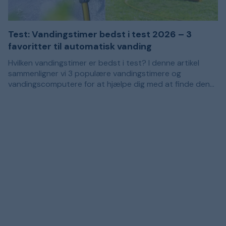
Test: Vandingstimer bedst i test 2026 – 3
favoritter til automatisk vanding
Hvilken vandingstimer er bedst i test? I denne artikel
sammenligner vi 3 populære vandingstimere og
vandingscomputere for at hjælpe dig med at finde den
rigtige model til din have. Anbefalingerne er baseret på
Med den rigtige vandingstimer bliver det nemmere at
kundeanmeldelser og passer til dig, der ønsker at gøre
skabe et vandingssystem, der regelmæssigt giver
vandingen af græsplæne, blomsterbede, køkkenhave og
planterne vand. Hvilken model der passer bedst,
krukker nemmere.
afhænger derfor af, om du kun har brug for automatisk
slukning, eller om du ønsker en mere selvkørende løsning,
der sørger for vandingen på faste tidspunkter i løbet af
ugen.