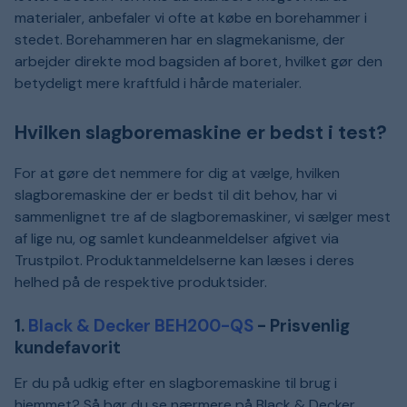
materialer, anbefaler vi ofte at købe en borehammer i
stedet. Borehammeren har en slagmekanisme, der
arbejder direkte mod bagsiden af boret, hvilket gør den
betydeligt mere kraftfuld i hårde materialer.
Hvilken slagboremaskine er bedst i test?
For at gøre det nemmere for dig at vælge, hvilken
slagboremaskine der er bedst til dit behov, har vi
sammenlignet tre af de slagboremaskiner, vi sælger mest
af lige nu, og samlet kundeanmeldelser afgivet via
Trustpilot. Produktanmeldelserne kan læses i deres
helhed på de respektive produktsider.
1.
Black & Decker BEH200-QS
- Prisvenlig
kundefavorit
Er du på udkig efter en slagboremaskine til brug i
hjemmet? Så bør du se nærmere på Black & Decker