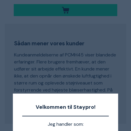
Sådan mener vores kunder
Kundeanmeldelserne af PCMH45 viser blandede
erfaringer. Flere brugere fremhæver, at den
udfører sit arbejde effektivt. En kunde mener
ikke, at den opnår den ønskede luftfugtighed i
større rum og oplevede støjniveauet som
forstyrrende ved højeste blæserhastighed. På
trods af kritikken nævnes det, at
luftcirkulationen og fordelingen af fugt i rummet
Velkommen til Staypro!
fungerer.
Jeg handler som: