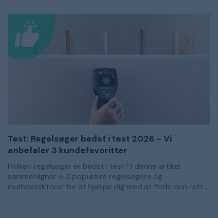
Test: Regelsøger bedst i test 2026 - Vi
anbefaler 3 kundefavoritter
Hvilken regelsøger er bedst i test? I denne artikel
sammenligner vi 3 populære regelsøgere og
multidetektorer for at hjælpe dig med at finde den rette
model til dine behov. Anbefalingerne er baseret på
En regelsøger bruges til at lokalisere regler og andre
kundeanmeldelser og passer til dig, der vil bore, skrue
skjulte materialer bag vægge, lofter og gulve. Det kan
eller save i en væg med bedre kontrol over, hvad der