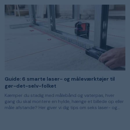
Guide: 6 smarte laser- og måleværktøjer til
gør-det-selv-folket
Kæmper du stadig med målebånd og vaterpas, hver
gang du skal montere en hylde, hænge et billede op eller
måle afstande? Her giver vi dig tips om seks laser- og
måleværktøjer, der gør livet nemmere under ethvert gør-
For nylig er klassiske værktøjer som målebånd,
det-selv-projekt.
tommestok og vaterpas blevet udfordret af digitale