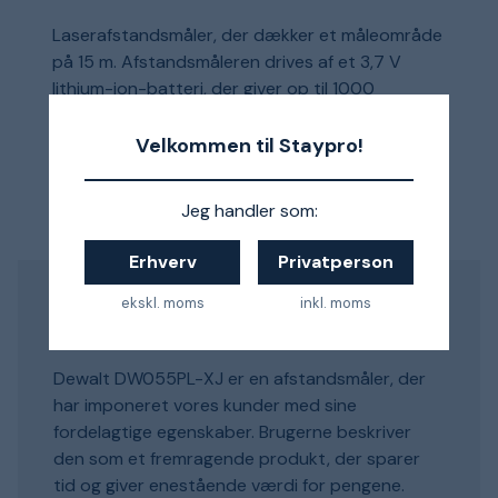
Laserafstandsmåler, der dækker et måleområde
på 15 m. Afstandsmåleren drives af et 3,7 V
lithium-ion-batteri, der giver op til 1000
målinger pr. opladning.
Velkommen til Staypro!
259 kr.
Jeg handler som:
Erhverv
Privatperson
ekskl. moms
inkl. moms
Sådan synes vores kunder
Dewalt DW055PL-XJ er en afstandsmåler, der
har imponeret vores kunder med sine
fordelagtige egenskaber. Brugerne beskriver
den som et fremragende produkt, der sparer
tid og giver enestående værdi for pengene.