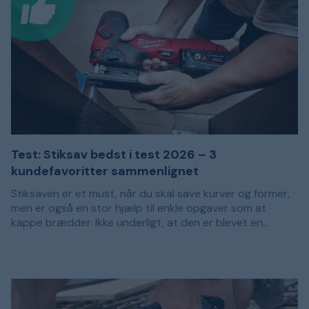
Test: Stiksav bedst i test 2026 – 3
kundefavoritter sammenlignet
Stiksaven er et must, når du skal save kurver og former,
men er også en stor hjælp til enkle opgaver som at
kappe brædder. Ikke underligt, at den er blevet en
favorit blandt både gør-det-selv-folk og professionelle!
Fælles for alle stiksav er, at de har et fastspændt
savblad, som bevæger sig op og ned i høj hastighed for
at skære gennem materialet. De forskellige modeller kan
dog variere i ydeevne, design og funktionalitet. For at
blive fortrolig med stiksaven og få en gennemgang af de