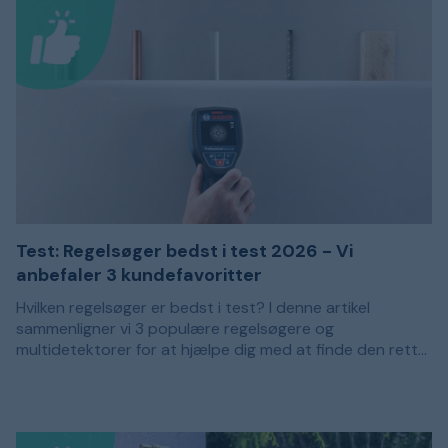
Test: Regelsøger bedst i test 2026 - Vi
anbefaler 3 kundefavoritter
Hvilken regelsøger er bedst i test? I denne artikel
sammenligner vi 3 populære regelsøgere og
multidetektorer for at hjælpe dig med at finde den rette
model til dine behov. Anbefalingerne er baseret på
En regelsøger bruges til at lokalisere regler og andre
kundeanmeldelser og passer til dig, der vil bore, skrue
skjulte materialer bag vægge, lofter og gulve. Det kan
eller save i en væg med bedre kontrol over, hvad der
eksempelvis være træregler, metalprofiler, armering eller
befinder sig bag overfladelaget.
strømførende ledninger. Ved at undersøge væggen, før
Forskellige regelsøgere har forskellige funktioner og