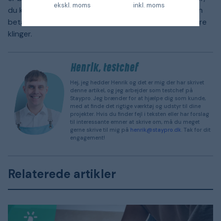
ekskl. moms
inkl. moms
du kan finde. Generelt siger man, at man får, hvad man
betaler for, og at det ofte kan betale sig at købe bedre
klinger.
Henrik, testchef
Hej, jeg hedder Henrik og det er mig der har skrivet
denne artikel, og jeg arbejder som testchef på
Staypro. Jeg brænder for at hjælpe dig som kunde,
med at finde det rigtige værktøj og udstyr til dine
projekter. Hvis du finder fejl i teksten eller har forslag
til interessante emner at skrive om, må du meget
gerne skrive til mig på
henrik@staypro.dk
. Tak for dit
engagement!
Relaterede artikler