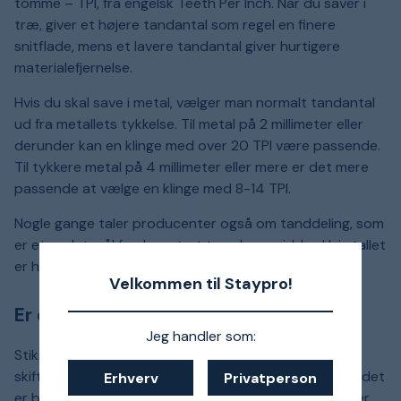
tomme – TPI, fra engelsk Teeth Per Inch. Når du saver i
træ, giver et højere tandantal som regel en finere
snitflade, mens et lavere tandantal giver hurtigere
materialefjernelse.
Hvis du skal save i metal, vælger man normalt tandantal
ud fra metallets tykkelse. Til metal på 2 millimeter eller
derunder kan en klinge med over 20 TPI være passende.
Til tykkere metal på 4 millimeter eller mere er det mere
passende at vælge en klinge med 8-14 TPI.
Nogle gange taler producenter også om tanddeling, som
er et andet mål for, hvor tæt tænderne sidder. Hvis tallet
er højt, har klingen sandsynligvis en lavere TPI.
Velkommen til Staypro!
Er dyrere stiksavsklinger bedre?
Jeg handler som:
Stiksavsklinger er en slidvare, så du må regne med at
skifte klinge fra tid til anden. Det betyder dog ikke, at det
Erhverv
Privatperson
er bedst at købe en stor pakke med de billigste klinger,