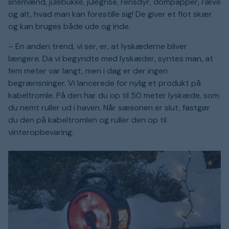
snemænd, julebukke, julegrise, rensdyr, dompapper, ræve
og alt, hvad man kan forestille sig! De giver et flot skær
og kan bruges både ude og inde.
– En anden trend, vi ser, er, at lyskæderne bliver
længere. Da vi begyndte med lyskæder, syntes man, at
fem meter var langt, men i dag er der ingen
begrænsninger. Vi lancerede for nylig et produkt på
kabeltromle. På den har du op til 50 meter lyskæde, som
du nemt ruller ud i haven. Når sæsonen er slut, fastgør
du den på kabeltromlen og ruller den op til
vinteropbevaring.