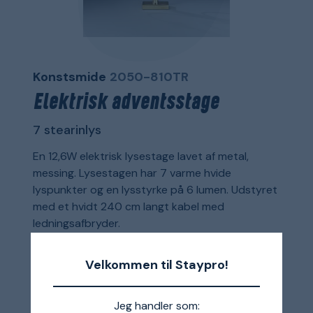
Konstsmide
2050-810TR
Elektrisk adventsstage
7 stearinlys
En 12,6W elektrisk lysestage lavet af metal,
messing. Lysestagen har 7 varme hvide
lyspunkter og en lysstyrke på 6 lumen. Udstyret
med et hvidt 240 cm langt kabel med
ledningsafbryder.
702 kr.
Velkommen til Staypro!
Jeg handler som: