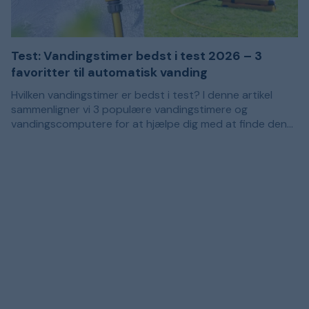
Test: Vandingstimer bedst i test 2026 – 3
favoritter til automatisk vanding
Hvilken vandingstimer er bedst i test? I denne artikel
sammenligner vi 3 populære vandingstimere og
vandingscomputere for at hjælpe dig med at finde den
rigtige model til din have. Anbefalingerne er baseret på
Med den rigtige vandingstimer bliver det nemmere at
kundeanmeldelser og passer til dig, der ønsker at gøre
skabe et vandingssystem, der regelmæssigt giver
vandingen af græsplæne, blomsterbede, køkkenhave og
planterne vand. Hvilken model der passer bedst,
krukker nemmere.
afhænger derfor af, om du kun har brug for automatisk
slukning, eller om du ønsker en mere selvkørende løsning,
der sørger for vandingen på faste tidspunkter i løbet af
ugen.