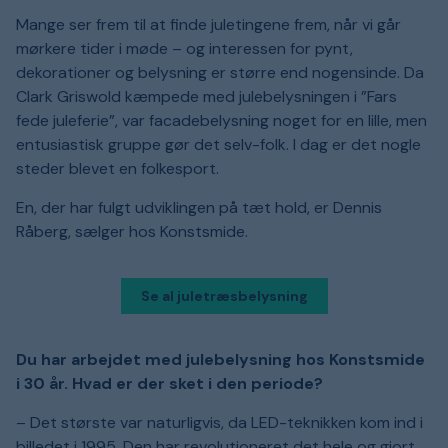
Mange ser frem til at finde juletingene frem, når vi går
mørkere tider i møde – og interessen for pynt,
dekorationer og belysning er større end nogensinde. Da
Clark Griswold kæmpede med julebelysningen i ”Fars
fede juleferie”, var facadebelysning noget for en lille, men
entusiastisk gruppe gør det selv-folk. I dag er det nogle
steder blevet en folkesport.
En, der har fulgt udviklingen på tæt hold, er Dennis
Råberg, sælger hos Konstsmide.
Se al juletræsbelysning
Du har arbejdet med julebelysning hos Konstsmide
i 30 år. Hvad er der sket i den periode?
– Det største var naturligvis, da LED-teknikken kom ind i
billedet i 1995. Den har revolutioneret det hele og gjort,