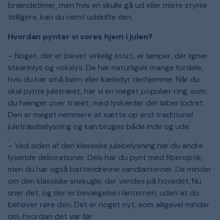
brændetimer, men hvis en skulle gå ud eller miste styrke
tidligere, kan du nemt udskifte den.
Hvordan pynter vi vores hjem i julen?
– Noget, der er blevet virkelig stort, er lamper, der ligner
stearinlys og vokslys. De har naturligvis mange fordele,
hvis du har små børn eller kæledyr derhjemme. Når du
skal pynte juletræet, har vi en meget populær ring, som
du hænger over træet, med lyskæder der løber lodret.
Den er meget nemmere at sætte op end traditionel
juletræsbelysning og kan bruges både inde og ude.
– Ved siden af den klassiske julebelysning har du andre
lysende dekorationer. Dels har du pynt med fiberoptik,
men du har også batteridrevne vandlanterner. De minder
om den klassiske snekugle, der vendes på hovedet. Nu
sner det, og der er bevægelse i lanternen, uden at du
behøver røre den. Det er noget nyt, som alligevel minder
om, hvordan det var før.