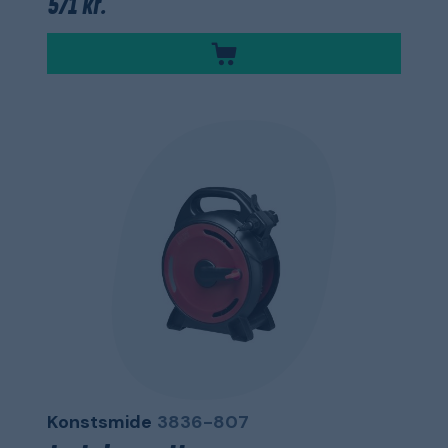
571 kr.
Konstsmide
3836-807