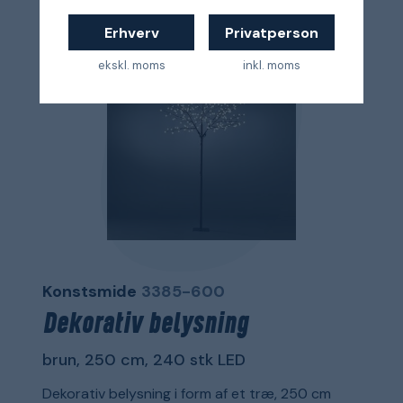
Erhverv
Privatperson
ekskl. moms
inkl. moms
Konstsmide
3385-600
Dekorativ belysning
brun, 250 cm, 240 stk LED
Dekorativ belysning i form af et træ, 250 cm