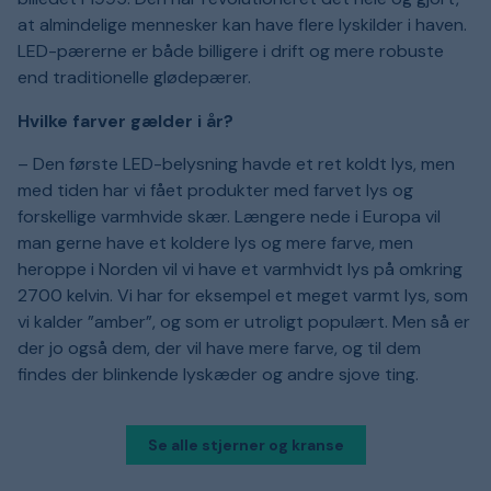
at almindelige mennesker kan have flere lyskilder i haven.
LED-pærerne er både billigere i drift og mere robuste
end traditionelle glødepærer.
Hvilke farver gælder i år?
– Den første LED-belysning havde et ret koldt lys, men
med tiden har vi fået produkter med farvet lys og
forskellige varmhvide skær. Længere nede i Europa vil
man gerne have et koldere lys og mere farve, men
heroppe i Norden vil vi have et varmhvidt lys på omkring
2700 kelvin. Vi har for eksempel et meget varmt lys, som
vi kalder ”amber”, og som er utroligt populært. Men så er
der jo også dem, der vil have mere farve, og til dem
findes der blinkende lyskæder og andre sjove ting.
Se alle stjerner og kranse