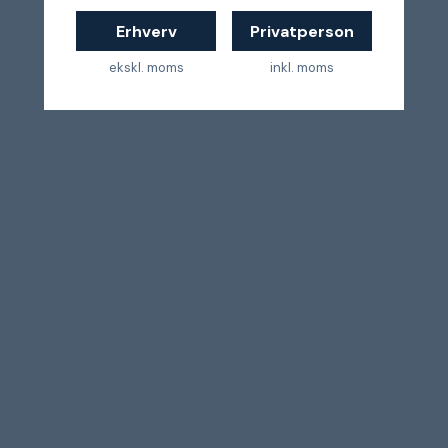
Erhverv
Privatperson
ekskl. moms
inkl. moms